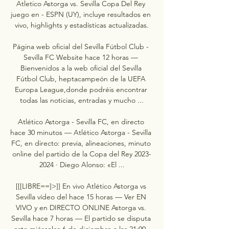
Atletico Astorga vs. Sevilla Copa Del Rey 
juego en - ESPN (UY), incluye resultados en 
vivo, highlights y estadísticas actualizadas.

Página web oficial del Sevilla Fútbol Club - 
Sevilla FC Website hace 12 horas — 
Bienvenidos a la web oficial del Sevilla 
Fútbol Club, heptacampeón de la UEFA 
Europa League,donde podréis encontrar 
todas las noticias, entradas y mucho ...

Atlético Astorga - Sevilla FC, en directo 
hace 30 minutos — Atlético Astorga - Sevilla 
FC, en directo: previa, alineaciones, minuto 
online del partido de la Copa del Rey 2023-
2024 · Diego Alonso: «El ...

[[[LIBRE==]>]] En vivo Atlético Astorga vs 
Sevilla vídeo del hace 15 horas — Ver EN 
VIVO y en DIRECTO ONLINE Astorga vs. 
Sevilla hace 7 horas — El partido se disputa 
este miércoles 6 de diciembre a las 21:00. 