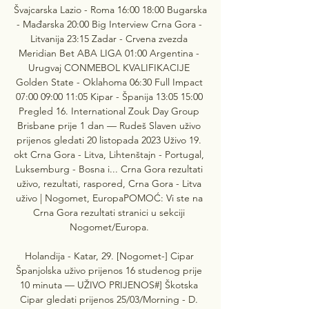
Švajcarska Lazio - Roma 16:00 18:00 Bugarska 
- Mađarska 20:00 Big Interview Crna Gora - 
Litvanija 23:15 Zadar - Crvena zvezda 
Meridian Bet ABA LIGA 01:00 Argentina - 
Urugvaj CONMEBOL KVALIFIKACIJE 
Golden State - Oklahoma 06:30 Full Impact 
07:00 09:00 11:05 Kipar - Španija 13:05 15:00 
Pregled 16. International Zouk Day Group 
Brisbane prije 1 dan — Rudeš Slaven uživo 
prijenos gledati 20 listopada 2023 Uživo 19. 
okt Crna Gora - Litva, Lihtenštajn - Portugal, 
Luksemburg - Bosna i... Crna Gora rezultati 
uživo, rezultati, raspored, Crna Gora - Litva 
uživo | Nogomet, EuropaPOMOĆ: Vi ste na 
Crna Gora rezultati stranici u sekciji 
Nogomet/Europa. 

Holandija - Katar, 29. [Nogomet-] Cipar 
Španjolska uživo prijenos 16 studenog prije 
10 minuta — UŽIVO PRIJENOS#] Škotska 
Cipar gledati prijenos 25/03/Morning - D. 