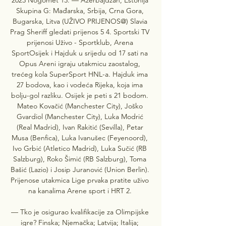
Skupina G: Mađarska, Srbija, Crna Gora, 
Bugarska, Litva (UŽIVO PRIJENOS@) Slavia 
Prag Sheriff gledati prijenos 5 4. Sportski TV 
prijenosi Uživo - Sportklub, Arena 
SportOsijek i Hajduk u srijedu od 17 sati na 
Opus Areni igraju utakmicu zaostalog, 
trećeg kola SuperSport HNL-a. Hajduk ima 
27 bodova, kao i vodeća Rijeka, koja ima 
bolju-gol razliku. Osijek je peti s 21 bodom. 
Mateo Kovačić (Manchester City), Joško 
Gvardiol (Manchester City), Luka Modrić 
(Real Madrid), Ivan Rakitić (Sevilla), Petar 
Musa (Benfica), Luka Ivanušec (Feyenoord), 
Ivo Grbić (Atletico Madrid), Luka Sučić (RB 
Salzburg), Roko Šimić (RB Salzburg), Toma 
Bašić (Lazio) i Josip Juranović (Union Berlin). 
Prijenose utakmica Lige prvaka pratite uživo 
na kanalima Arene sport i HRT 2. 

— Tko je osigurao kvalifikacije za Olimpijske 
igre? Finska; Njemačka; Latvija; Italija; 