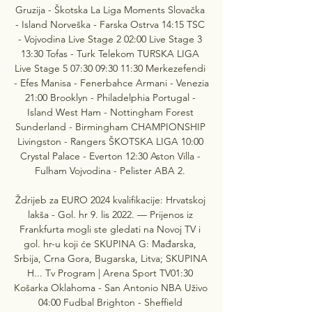
Gruzija - Škotska La Liga Moments Slovačka 
- Island Norveška - Farska Ostrva 14:15 TSC 
- Vojvodina Live Stage 2 02:00 Live Stage 3 
13:30 Tofas - Turk Telekom TURSKA LIGA 
Live Stage 5 07:30 09:30 11:30 Merkezefendi 
- Efes Manisa - Fenerbahce Armani - Venezia 
21:00 Brooklyn - Philadelphia Portugal - 
Island West Ham - Nottingham Forest 
Sunderland - Birmingham CHAMPIONSHIP 
Livingston - Rangers ŠKOTSKA LIGA 10:00 
Crystal Palace - Everton 12:30 Aston Villa - 
Fulham Vojvodina - Pelister ABA 2. 

Ždrijeb za EURO 2024 kvalifikacije: Hrvatskoj 
lakša - Gol. hr 9. lis 2022. — Prijenos iz 
Frankfurta mogli ste gledati na Novoj TV i 
gol. hr-u koji će SKUPINA G: Mađarska, 
Srbija, Crna Gora, Bugarska, Litva; SKUPINA 
H... Tv Program | Arena Sport TV01:30 
Košarka Oklahoma - San Antonio NBA Uživo 
04:00 Fudbal Brighton - Sheffield 