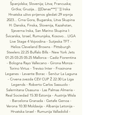
Španjolska; Slovenija; Litva; Francuska; 
Grčka; Gruzija... [[[Danas***]''']] Irska 
Hrvatska uživo prijenos gledati 29 srpnja 
2023... Crna Gora, Bugarska, Litva Skupina 
H: Danska, Finska, Slovenija, Kazahstan, 
Sjeverna Irska, San Marino Skupina I: 
Švicarska, Izrael, Rumunjska, Kosovo... LIGA 
Live Stage 4 Vojvodina - Sutjeska TFT - 
Helios Cleveland Browns - Pittsburgh 
Steelers 22:25 Buffalo Bills - New York Jets 
01:25 03:25 05:25 Mallorca - Cadiz Fiorentina 
- Bologna Rayo Vallecano - Girona Monza - 
Torino Virtus - Treviso Inter - Frosinone 
Leganes - Levante Borac - Šenčur La Laguna 
- Crvena zvezda CEV CUP Ž 22:30 La Liga 
Legends - Roberto Carlos Sassuolo - 
Salernitana Osasuna - Las Palmas Almeria - 
Real Sociedad 15:30 Estonija - Austrija Wisla 
- Barcelona Granada - Getafe Genoa - 
Verona 10:30 Moldavija - Albanija Letonija - 
Hrvatska Izrael - Rumunija Valladolid - 