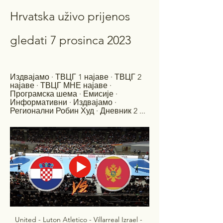
Hrvatska uživo prijenos 
gledati 7 prosinca 2023
Издвајамо · ТВЦГ 1 најаве · ТВЦГ 2 
најаве · ТВЦГ МНЕ најаве · 
Програмска шема · Емисије · 
Информативни · Издвајамо · 
Регионални Робин Худ · Дневник 2 ...
United - Luton Atletico - Villarreal Izrael - 