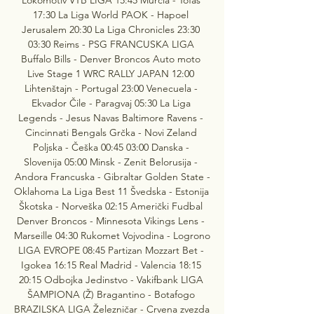
17:30 La Liga World PAOK - Hapoel 
Jerusalem 20:30 La Liga Chronicles 23:30 
03:30 Reims - PSG FRANCUSKA LIGA 
Buffalo Bills - Denver Broncos Auto moto 
Live Stage 1 WRC RALLY JAPAN 12:00 
Lihtenštajn - Portugal 23:00 Venecuela - 
Ekvador Čile - Paragvaj 05:30 La Liga 
Legends - Jesus Navas Baltimore Ravens - 
Cincinnati Bengals Grčka - Novi Zeland 
Poljska - Češka 00:45 03:00 Danska - 
Slovenija 05:00 Minsk - Zenit Belorusija - 
Andora Francuska - Gibraltar Golden State -
Oklahoma La Liga Best 11 Švedska - Estonija 
Škotska - Norveška 02:15 Američki Fudbal 
Denver Broncos - Minnesota Vikings Lens - 
Marseille 04:30 Rukomet Vojvodina - Logrono 
LIGA EVROPE 08:45 Partizan Mozzart Bet - 
Igokea 16:15 Real Madrid - Valencia 18:15 
20:15 Odbojka Jedinstvo - Vakifbank LIGA 
ŠAMPIONA (Ž) Bragantino - Botafogo 
BRAZILSKA LIGA Železničar - Crvena zvezda 