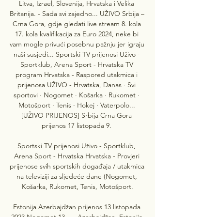
Litva, Izrael, Slovenija, Hrvatska i Velika 
Britanija. - Sada svi zajedno... UŽIVO Srbija – 
Crna Gora, gdje gledati live stream 8. kola 
17. kola kvalifikacija za Euro 2024, neke bi 
vam mogle privući posebnu pažnju jer igraju 
naši susjedi... Sportski TV prijenosi Uživo - 
Sportklub, Arena Sport - Hrvatska TV 
program Hrvatska - Raspored utakmica i 
prijenosa UŽIVO - Hrvatska, Danas · Svi 
sportovi · Nogomet · Košarka · Rukomet · 
Motošport · Tenis · Hokej · Vaterpolo... 
[UŽIVO PRIJENOS] Srbija Crna Gora 
prijenos 17 listopada 9. 

Sportski TV prijenosi Uživo - Sportklub, 
Arena Sport - Hrvatska Hrvatska - Provjeri 
prijenose svih sportskih događaja / utakmica 
na televiziji za sljedeće dane (Nogomet, 
Košarka, Rukomet, Tenis, Motošport.

Estonija Azerbajdžan prijenos 13 listopada 
2023 Nogomet 13. — Azerbajdžan, Estonija 