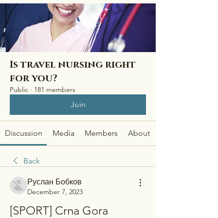
Is travel nursing right
for you?
Public
·
181 members
Join
Discussion
Media
Members
About
Back
Руслан Бобков
December 7, 2023
[SPORT] Crna Gora 