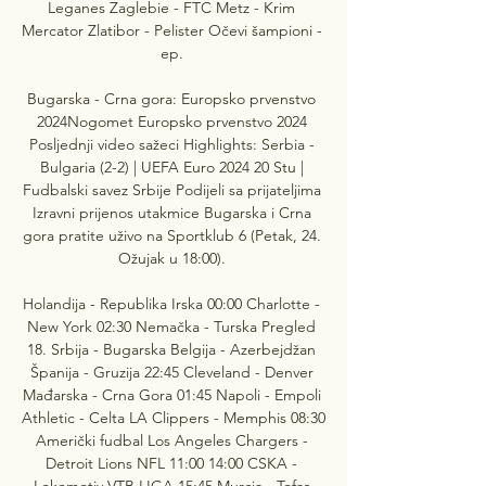
Leganes Zaglebie - FTC Metz - Krim 
Mercator Zlatibor - Pelister Očevi šampioni - 
ep. 

Bugarska - Crna gora: Europsko prvenstvo 
2024Nogomet Europsko prvenstvo 2024 
Posljednji video sažeci Highlights: Serbia - 
Bulgaria (2-2) | UEFA Euro 2024 20 Stu | 
Fudbalski savez Srbije Podijeli sa prijateljima 
Izravni prijenos utakmice Bugarska i Crna 
gora pratite uživo na Sportklub 6 (Petak, 24. 
Ožujak u 18:00). 

Holandija - Republika Irska 00:00 Charlotte - 
New York 02:30 Nemačka - Turska Pregled 
18. Srbija - Bugarska Belgija - Azerbejdžan 
Španija - Gruzija 22:45 Cleveland - Denver 
Mađarska - Crna Gora 01:45 Napoli - Empoli 
Athletic - Celta LA Clippers - Memphis 08:30 
Američki fudbal Los Angeles Chargers - 
Detroit Lions NFL 11:00 14:00 CSKA - 
Lokomotiv VTB LIGA 15:45 Murcia - Tofas 