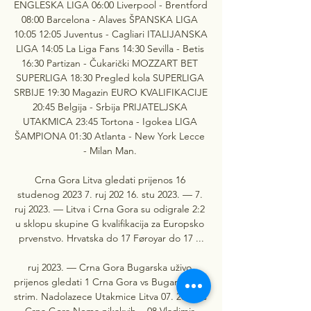
ENGLESKA LIGA 06:00 Liverpool - Brentford 
08:00 Barcelona - Alaves ŠPANSKA LIGA 
10:05 12:05 Juventus - Cagliari ITALIJANSKA 
LIGA 14:05 La Liga Fans 14:30 Sevilla - Betis 
16:30 Partizan - Čukarički MOZZART BET 
SUPERLIGA 18:30 Pregled kola SUPERLIGA 
SRBIJE 19:30 Magazin EURO KVALIFIKACIJE 
20:45 Belgija - Srbija PRIJATELJSKA 
UTAKMICA 23:45 Tortona - Igokea LIGA 
ŠAMPIONA 01:30 Atlanta - New York Lecce 
- Milan Man. 

Crna Gora Litva gledati prijenos 16 
studenog 2023 7. ruj 202 16. stu 2023. — 7. 
ruj 2023. — Litva i Crna Gora su odigrale 2:2 
u sklopu skupine G kvalifikacija za Europsko 
prvenstvo. Hrvatska do 17 Føroyar do 17 ...

ruj 2023. — Crna Gora Bugarska uživo 
prijenos gledati 1 Crna Gora vs Bugarska live 
strim. Nadolazece Utakmice Litva 07. 2023 vs 
Crna Gora Nema nikakvih... 08 Vladimir 