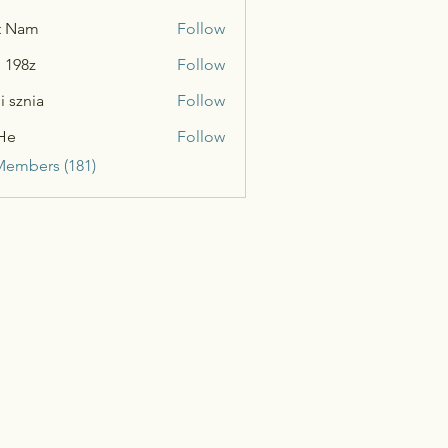
t Nam
Follow
n 198z
Follow
i sznia
Follow
He
Follow
Members (181)