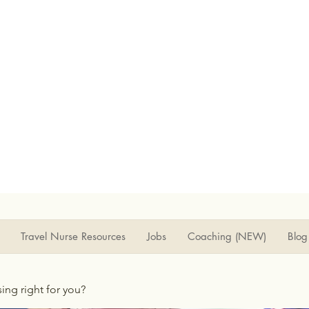
Travel Nurse Resources
Jobs
Coaching (NEW)
Blog
rsing right for you?