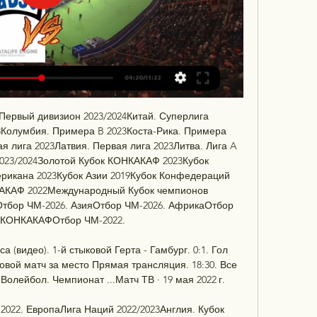
 Первый дивизион 2023/2024Китай. Суперлига 
Колумбия. Примера B 2023Коста-Рика. Примера 
я лига 2023Латвия. Первая лига 2023Литва. Лига A 
023/2024Золотой Кубок КОНКАКАФ 2023Кубок 
рикана 2023Кубок Азии 2019Кубок Конфедераций 
АКАФ 2022Международный Кубок чемпионов 
тбор ЧМ-2026. АзияОтбор ЧМ-2026. АфрикаОтбор 
 КОНКАКАФОтбор ЧМ-2022. 

а (видео). 1-й стыковой Герта - Гамбург. 0:1. Гол 
овой матч за место Прямая трансляция. 18:30. Все 
Волейбол. Чемпионат ...Матч ТВ · 19 мая 2022 г.

022. ЕвропаЛига Наций 2022/2023Англия. Кубок 