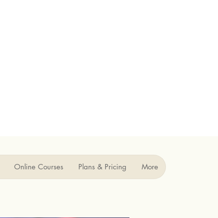
Online Courses
Plans & Pricing
More