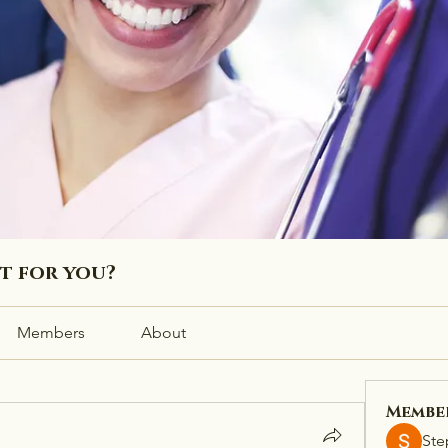
ht for you?
Members
About
Membe
Ste