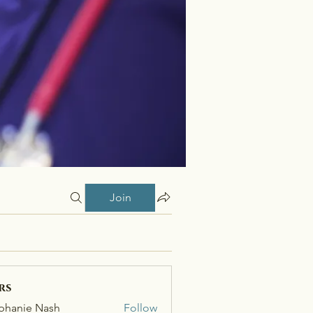
Join
rs
phanie Nash
Follow