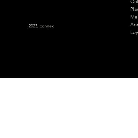
Onl
Pla
Me
Ab
2023, connex
Loy