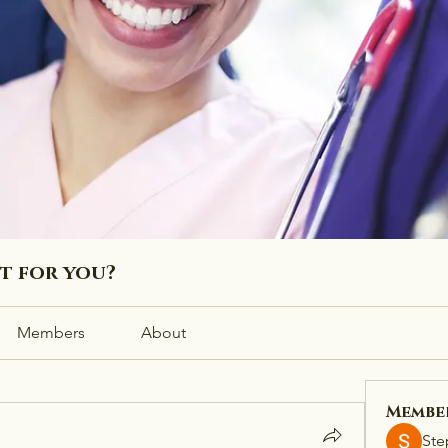
ht for you?
Members
About
Membe
Ste