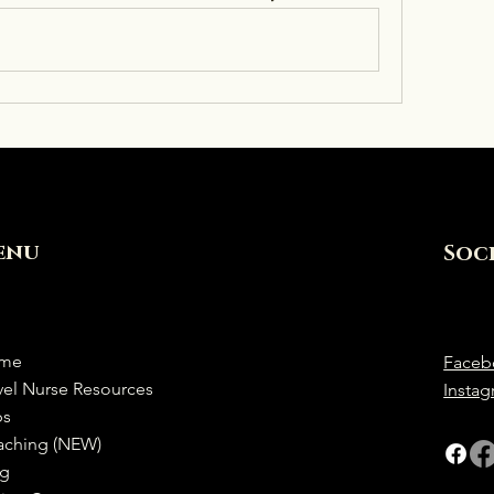
enu
Soc
me
Faceb
vel Nurse Resources
Insta
bs
aching (NEW)
og