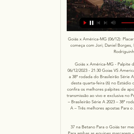
Goiás x América-MG (06/12): Placar
começa com Jori; Daniel Borges, Ed
Rodriguinh
Goiás x América-MG - Palpite do
06/12/2023 - 21:30 Goias VS America
a 38ª rodada do Brasileirão Série 
desta quarta-feira (6) no Estádio d
confira os melhores palpites de apo
transmissão ao vivo e exclusiva no 
– Brasileirão Série A 2023 – 38ª ro
A – Três melhores apostas Para o
37 na Betano Para o Goiás ter men
Para ambas as equipes marcarem 