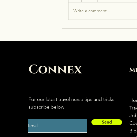
Write a comment...
Connex
M
For our latest travel nurse tips and tricks
Ho
subscribe below
Tra
Jo
Send
Co
Bl