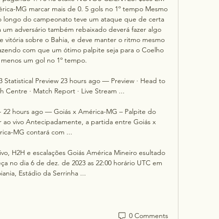
ca-MG marcar mais de 0. 5 gols no 1º tempo Mesmo 
o longo do campeonato teve um ataque que de certa 
a um adversário também rebaixado deverá fazer algo 
e vitória sobre o Bahia, e deve manter o ritmo mesmo 
, fazendo com que um ótimo palpite seja para o Coelho 
 menos um gol no 1º tempo. 

 Statistical Preview 23 hours ago — Preview · Head to 
h Centre · Match Report · Live Stream ...

- 22 hours ago — Goiás x América-MG – Palpite do 
ir ao vivo Antecipadamente, a partida entre Goiás x 
ica-MG contará com ...

vivo, H2H e escalações Goiás América Mineiro esultado 
eça no dia 6 de dez. de 2023 as 22:00 horário UTC em 
oiania, Estádio da Serrinha ...
0 Comments