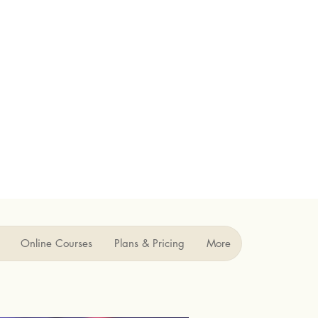
Online Courses
Plans & Pricing
More