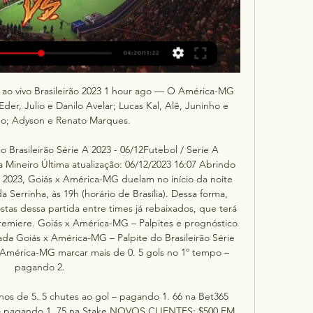
 ao vivo Brasileirão 2023 1 hour ago — O América-MG 
er, Julio e Danilo Avelar; Lucas Kal, Alê, Juninho e 
o; Adyson e Renato Marques.

 Brasileirão Série A 2023 - 06/12Futebol / Serie A 
 Mineiro Última atualização: 06/12/2023 16:07 Abrindo 
A 2023, Goiás x América-MG duelam no início da noite 
a Serrinha, às 19h (horário de Brasília). Dessa forma, 
stas dessa partida entre times já rebaixados, que terá 
Premiere. Goiás x América-MG – Palpites e prognóstico 
dada Goiás x América-MG – Palpite do Brasileirão Série 
 América-MG marcar mais de 0. 5 gols no 1º tempo – 
pagando 2. 

os de 5. 5 chutes ao gol – pagando 1. 66 na Bet365 
– pagando 1. 75 na Stake NOVOS CLIENTES: $500 EM 