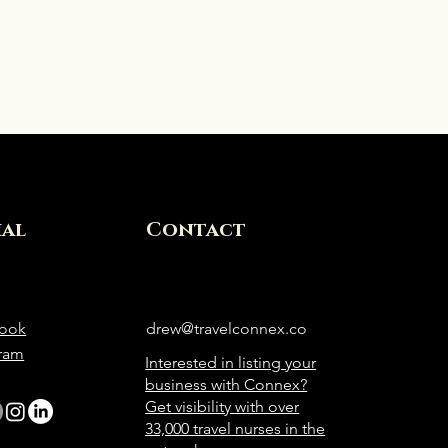
ial
Contact
ook
drew@travelconnex.co
gram
Interested in listing your
business with Connex?
Get visibility with over
33,000 travel nurses in the