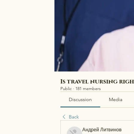
Is travel nursing rig
Public
·
181 members
Discussion
Media
Back
Андрей Литвинов