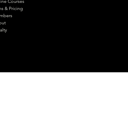
ine Courses
ns & Pricing
mbers
out
alty