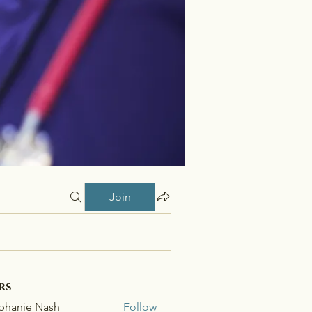
Join
rs
phanie Nash
Follow