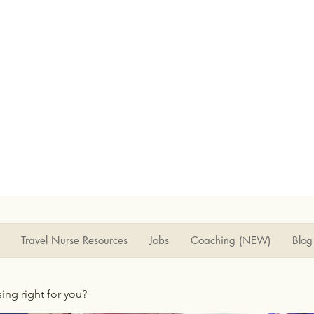
Travel Nurse Resources
Jobs
Coaching (NEW)
Blog
rsing right for you?