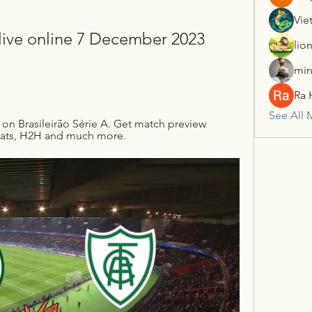
Vie
ive online 7 December 2023 
lio
min
Ra 
See All 
 on Brasileirão Série A. Get match preview 
 stats, H2H and much more.