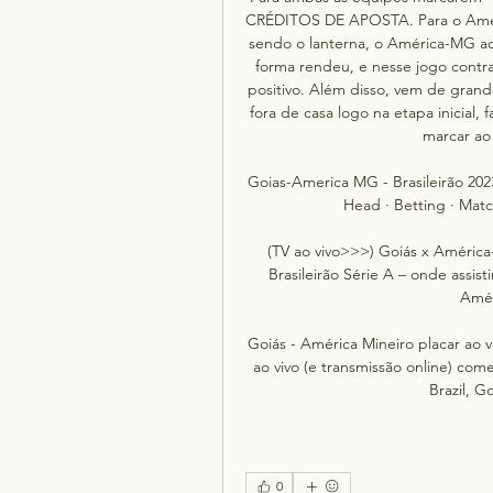
CRÉDITOS DE APOSTA. Para o Améri
sendo o lanterna, o América-MG a
forma rendeu, e nesse jogo contr
positivo. Além disso, vem de grand
fora de casa logo na etapa inicial
marcar ao
Goias-America MG - Brasileirão 2023
Head · Betting · Matc
(TV ao vivo>>>) Goiás x América
Brasileirão Série A – onde assist
Amér
Goiás - América Mineiro placar ao 
ao vivo (e transmissão online) com
Brazil, G
0