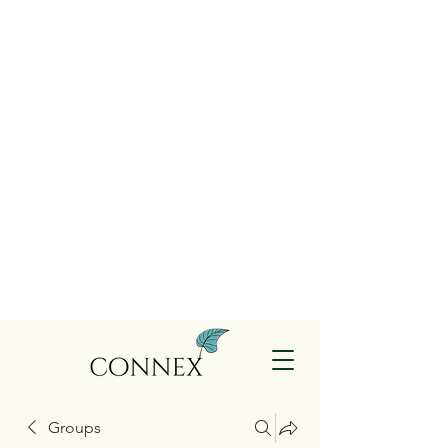
Groups