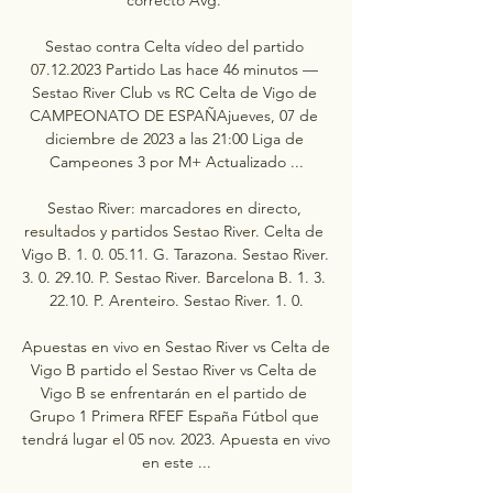
Sestao contra Celta vídeo del partido 
07.12.2023 Partido Las hace 46 minutos — 
Sestao River Club vs RC Celta de Vigo de 
CAMPEONATO DE ESPAÑAjueves, 07 de 
diciembre de 2023 a las 21:00 Liga de 
Campeones 3 por M+ Actualizado ...

Sestao River: marcadores en directo, 
resultados y partidos Sestao River. Celta de 
Vigo B. 1. 0. 05.11. G. Tarazona. Sestao River. 
3. 0. 29.10. P. Sestao River. Barcelona B. 1. 3. 
22.10. P. Arenteiro. Sestao River. 1. 0.

Apuestas en vivo en Sestao River vs Celta de 
Vigo B partido el Sestao River vs Celta de 
Vigo B se enfrentarán en el partido de 
Grupo 1 Primera RFEF España Fútbol que 
tendrá lugar el 05 nov. 2023. Apuesta en vivo 
en este ...
