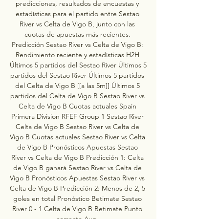
predicciones, resultados de encuestas y 
estadísticas para el partido entre Sestao 
River vs Celta de Vigo B, junto con las 
cuotas de apuestas más recientes. 
Predicción Sestao River vs Celta de Vigo B: 
Rendimiento reciente y estadísticas H2H 
Últimos 5 partidos del Sestao River Últimos 5 
partidos del Sestao River Últimos 5 partidos 
del Celta de Vigo B [[a las 5m]] Últimos 5 
partidos del Celta de Vigo B Sestao River vs 
Celta de Vigo B Cuotas actuales Spain 
Primera Division RFEF Group 1 Sestao River 
Celta de Vigo B Sestao River vs Celta de 
Vigo B Cuotas actuales Sestao River vs Celta 
de Vigo B Pronósticos Apuestas Sestao 
River vs Celta de Vigo B Predicción 1: Celta 
de Vigo B ganará Sestao River vs Celta de 
Vigo B Pronósticos Apuestas Sestao River vs 
Celta de Vigo B Predicción 2: Menos de 2, 5 
goles en total Pronóstico Betimate Sestao 
River 0 - 1 Celta de Vigo B Betimate Punto 
correcto Avg. 
