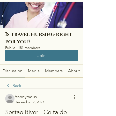
Is travel nursing right
for you?
Public
·
181 members
Join
Discussion
Media
Members
About
Back
Anonymous
December 7, 2023
Sestao River - Celta de 