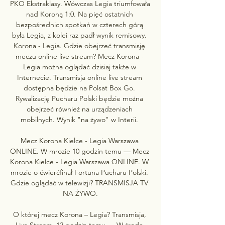
PKO Ekstraklasy. Wówczas Legia triumfowała 
nad Koroną 1:0. Na pięć ostatnich 
bezpośrednich spotkań w czterech górą 
była Legia, z kolei raz padł wynik remisowy. 
Korona - Legia. Gdzie obejrzeć transmisję 
meczu online live stream? Mecz Korona - 
Legia można oglądać dzisiaj także w 
Internecie. Transmisja online live stream 
dostępna będzie na Polsat Box Go. 
Rywalizację Pucharu Polski będzie można 
obejrzeć również na urządzeniach 
mobilnych. Wynik "na żywo" w Interii. 

Mecz Korona Kielce - Legia Warszawa 
ONLINE. W mrozie 10 godzin temu — Mecz 
Korona Kielce - Legia Warszawa ONLINE. W 
mrozie o ćwierćfinał Fortuna Pucharu Polski. 
Gdzie oglądać w telewizji? TRANSMISJA TV 
NA ŻYWO.

O której mecz Korona – Legia? Transmisja, 
Live Stream. 12 godzin temu — W środę 