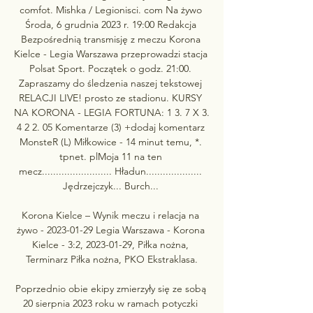
comfot. Mishka / Legionisci. com Na żywo 
Środa, 6 grudnia 2023 r. 19:00 Redakcja 
Bezpośrednią transmisję z meczu Korona 
Kielce - Legia Warszawa przeprowadzi stacja 
Polsat Sport. Początek o godz. 21:00. 
Zapraszamy do śledzenia naszej tekstowej 
RELACJI LIVE! prosto ze stadionu. KURSY 
NA KORONA - LEGIA FORTUNA: 1 3. 7 X 3. 
4 2 2. 05 Komentarze (3) +dodaj komentarz 
MonsteR (L) Miłkowice - 14 minut temu, *. 
tpnet. plMoja 11 na ten 
mecz......................... Hładun.................... 
Jędrzejczyk... Burch... 

Korona Kielce – Wynik meczu i relacja na 
żywo - 2023-01-29 Legia Warszawa - Korona 
Kielce - 3:2, 2023-01-29, Piłka nożna, 
Terminarz Piłka nożna, PKO Ekstraklasa.

Poprzednio obie ekipy zmierzyły się ze sobą 
20 sierpnia 2023 roku w ramach potyczki 