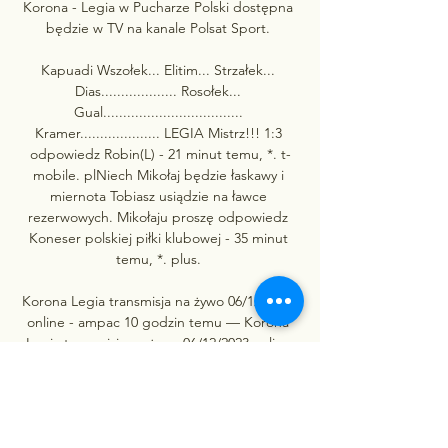
Korona - Legia w Pucharze Polski dostępna 
będzie w TV na kanale Polsat Sport. 

Kapuadi Wszołek... Elitim... Strzałek... 
Dias................... Rosołek... 
Gual................................... 
Kramer.................... LEGIA Mistrz!!! 1:3 
odpowiedz Robin(L) - 21 minut temu, *. t-
mobile. plNiech Mikołaj będzie łaskawy i 
miernota Tobiasz usiądzie na ławce 
rezerwowych. Mikołaju proszę odpowiedz 
Koneser polskiej piłki klubowej - 35 minut 
temu, *. plus. 

Korona Legia transmisja na żywo 06/12/2023 
online - ampac 10 godzin temu — Korona 
Legia transmisja na żywo 06/12/2023 online 
Pragniemy poinformować, że darmowa 
transmisja z tego meczu nie będzie 
dostępna w ...

Korona Kielce - Legia 🔴𝙏𝙧𝙖𝙣𝙨𝙢𝙞𝙨𝙟𝙖 𝙣𝙖 