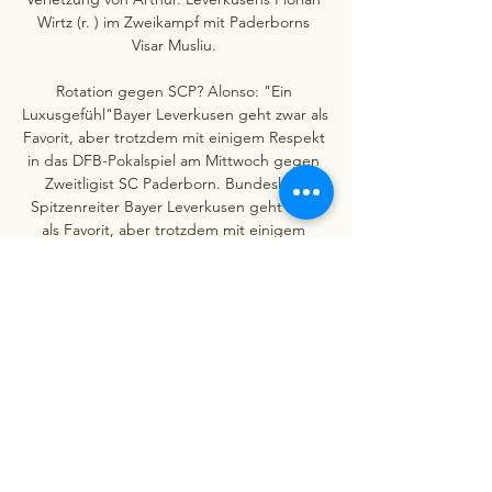
Wirtz (r. ) im Zweikampf mit Paderborns 
Visar Musliu. 

Rotation gegen SCP? Alonso: "Ein 
Luxusgefühl"Bayer Leverkusen geht zwar als 
Favorit, aber trotzdem mit einigem Respekt 
in das DFB-Pokalspiel am Mittwoch gegen 
Zweitligist SC Paderborn. Bundesliga-
Spitzenreiter Bayer Leverkusen geht zwar 
als Favorit, aber trotzdem mit einigem 
Respekt in das DFB-Pokalspiel am Mittwoch 
(ab 18. 00 Uhr im LIVETICKER) gegen 
Zweitligist SC Paderborn, der immerhin 
zuletzt Erstligist SC Freiburg eliminiert 
hatte. „Wir erwarten einen guten Gegner 
mit dem Ball und gegen den Ball. 

Leverkusen gegen Paderborn im Live-
Stream 06.12.2023 vor 2 Stunden — 
Liveticker der Partie im Achtelfinale des 
DFB-Pokals. TV. Leverkusen - Paderborn im 