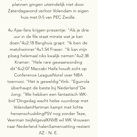
plannen gingen uiteindelijk niet door. 
Zaterdagavond verloor Volendam in eigen 
huis met 0-5 van PEC Zwolle. 

4u Ajax-fans krijgen presentje: "Als je drie 
uur in de file staat minste wat je kan 
doen"4u2:18 Berghuis grapt: "Ik ben de 
matchwinner"4u1:54 Fraser: "Ik kan mijn 
ploeg helemaal niks kwalijk nemen"4u2:38 
Kramer: "Hele rare gewaarwording 
dit"4u2:07 Maccabi Haifa houdt zicht op 
Conference LeagueNorel over NBA 
toernooi: "Het is geweldig"Vink: "Egurrola 
überhaupt de beste bij Nederland"De 
Jong: "We hebben een fantastisch WK-
bid"Dingsdag wacht helse vuurdoop met 
VolendamHartman kampt met lichte 
hersenschuddingPSV nog zonder Teze, 
Veerman twijfelgevalKNVB wil WK Vrouwen 
naar Nederland halenSamenvatting restant 
AZ - N. E. 
