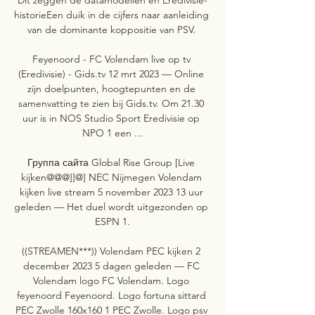
historieEen duik in de cijfers naar aanleiding 
van de dominante koppositie van PSV. 

Feyenoord - FC Volendam live op tv 
(Eredivisie) - Gids.tv 12 mrt 2023 — Online 
zijn doelpunten, hoogtepunten en de 
samenvatting te zien bij Gids.tv. Om 21.30 
uur is in NOS Studio Sport Eredivisie op 
NPO 1 een ...

Группа сайта Global Rise Group [Live 
kijken@@@]]@] NEC Nijmegen Volendam 
kijken live stream 5 november 2023 13 uur 
geleden — Het duel wordt uitgezonden op 
ESPN 1.

((STREAMEN***)) Volendam PEC kijken 2 
december 2023 5 dagen geleden — FC 
Volendam logo FC Volendam. Logo 
feyenoord Feyenoord. Logo fortuna sittard 
PEC Zwolle 160x160 1 PEC Zwolle. Logo psv 