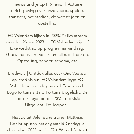
nieuws vind je op FR-Fans.nl. Actuele 
berichtgeving over onze voetbalspelers, 
transfers, het stadion, de wedstrijden en 
opstelling.

FC Volendam kijken in 2023/24: live stream 
van elke 26 nov 2023 — FC Volendam kijken? 
Elke wedstrijd op programma vandaag. 
Gratis met tv en live stream alles online zien. 
Opstelling, zender, schema, etc.

Eredivisie | Ontdek alles over Ons Voetbal 
op Eredivisie.nl FC Volendam logo FC 
Volendam. Logo feyenoord Feyenoord. 
Logo fortuna sittard Fortuna Uitgelicht: De 
Topper Feyenoord - PSV. Eredivisie 
Uitgelicht: De Topper ...

Nieuws uit Volendam: trainer Matthias 
Kohler op non-actief gesteldDinsdag, 5 
december 2023 om 11:57 • Wessel Antes • 