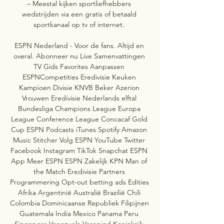
– Meestal kijken sportliefhebbers 
wedstrijden via een gratis of betaald 
sportkanaal op tv of internet. 

ESPN Nederland - Voor de fans. Altijd en 
overal. Abonneer nu Live Samenvattingen 
TV Gids Favorites Aanpassen 
ESPNCompetities Eredivisie Keuken 
Kampioen Divisie KNVB Beker Azerion 
Vrouwen Eredivisie Nederlands elftal 
Bundesliga Champions League Europa 
League Conference League Concacaf Gold 
Cup ESPN Podcasts iTunes Spotify Amazon 
Music Stitcher Volg ESPN YouTube Twitter 
Facebook Instagram TikTok Snapchat ESPN 
App Meer ESPN ESPN Zakelijk KPN Man of 
the Match Eredivisie Partners 
Programmering Opt-out betting ads Edities 
Afrika Argentinië Australië Brazilië Chili 
Colombia Dominicaanse Republiek Filipijnen 
Guatemala India Mexico Panama Peru 
Singapore Venezuela Verenigd Koninkrijk 