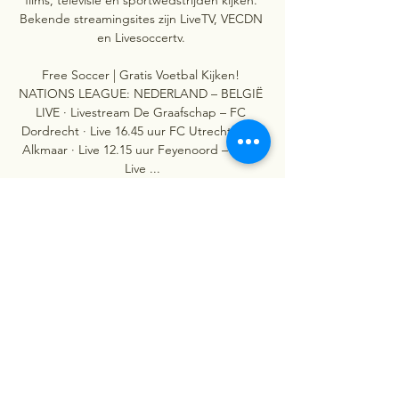
Bekende streamingsites zijn LiveTV, VECDN 
en Livesoccertv. 

Free Soccer | Gratis Voetbal Kijken! 
NATIONS LEAGUE: NEDERLAND – BELGIË 
LIVE · Livestream De Graafschap – FC 
Dordrecht · Live 16.45 uur FC Utrecht – AZ 
Alkmaar · Live 12.15 uur Feyenoord – PSV · 
Live ...

Wij gaan het vanavond (zaterdag, red. ) 
goed doen voor de groep en de club. Als ik 
heel eerlijk ben, ik doe dit vooral voor de 
spelers. ”De publieke omroep wist verder 
te melden dat ‘er na een stemming onder 
de spelers besloten is om voorlopig met 
Kohler verder te gaan’. Aanvaller Robert 
Mühren liet enkel weten dat hij snel hoopt 
op duidelijkheid. “Zolang dit conflict 
doorgaat en er niks gebeurt, dan vrees ik 
dat de ommekeer niet heel snel gaat 