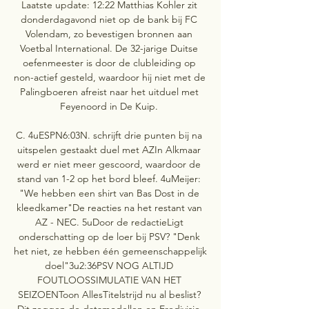
Laatste update: 12:22 Matthias Kohler zit 
donderdagavond niet op de bank bij FC 
Volendam, zo bevestigen bronnen aan 
Voetbal International. De 32-jarige Duitse 
oefenmeester is door de clubleiding op 
non-actief gesteld, waardoor hij niet met de 
Palingboeren afreist naar het uitduel met 
Feyenoord in De Kuip. 

C. 4uESPN6:03N. schrijft drie punten bij na 
uitspelen gestaakt duel met AZIn Alkmaar 
werd er niet meer gescoord, waardoor de 
stand van 1-2 op het bord bleef. 4uMeijer: 
"We hebben een shirt van Bas Dost in de 
kleedkamer"De reacties na het restant van 
AZ - NEC. 5uDoor de redactieLigt 
onderschatting op de loer bij PSV? "Denk 
het niet, ze hebben één gemeenschappelijk 
doel"3u2:36PSV NOG ALTIJD 
FOUTLOOSSIMULATIE VAN HET 
SEIZOENToon AllesTitelstrijd nu al beslist? 
Dit zeggen de datamodellen en Eredivisie-