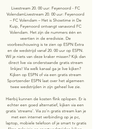
Livestream 20. 00 uur: Feyenoord - FC 
VolendamLivestream 20. 00 uur: Feyenoord 
– FC Volendam – Het is Showtime in De 
Kuip, Feyenoord ontvangt vanavond FC 
Volendam. Het zijn de nummers één en 
veertien in de eredivisie. De 
voorbeschouwing is te zien op ESPN Extra 
en de wedstrijd vanaf 20. 00 uur op ESPN. 
Wil je niets van deze kraker missen? Kijk dan 
direct live via onderstaande gratis stream 
linkjes! Via welk kanaal ga je live kijken? 
Kijken op ESPN of via een gratis stream 
Sportzender ESPN laat over het algemeen 
twee wedstrijden in zijn geheel live zie. 

Hierbij kunnen de kosten flink oplopen. Er is 
echter een goed alternatief, kijken via een 
gratis ‘streams’. Via zo’n gratis stream kan je 
met een internet verbinding op je pc, 
laptop, mobiele telefoon of je smart tv gratis 
films, televisie en sportwedstrijden kijken. 