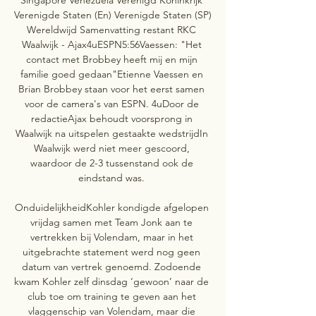
Verenigde Staten (En) Verenigde Staten (SP) 
Wereldwijd Samenvatting restant RKC 
Waalwijk - Ajax4uESPN5:56Vaessen: "Het 
contact met Brobbey heeft mij en mijn 
familie goed gedaan"Etienne Vaessen en 
Brian Brobbey staan voor het eerst samen 
voor de camera's van ESPN. 4uDoor de 
redactieAjax behoudt voorsprong in 
Waalwijk na uitspelen gestaakte wedstrijdIn 
Waalwijk werd niet meer gescoord, 
waardoor de 2-3 tussenstand ook de 
eindstand was. 

OnduidelijkheidKohler kondigde afgelopen 
vrijdag samen met Team Jonk aan te 
vertrekken bij Volendam, maar in het 
uitgebrachte statement werd nog geen 
datum van vertrek genoemd. Zodoende 
kwam Kohler zelf dinsdag ‘gewoon’ naar de 
club toe om training te geven aan het 
vlaggenschip van Volendam, maar die 