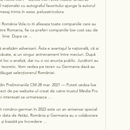
ționalei cu autograful favoritului ajunge la autorul 
esaj trimis în www. peluzatricolora. 

România Vola.ro iti afiseaza toate companiile care au 
tre Romania, fie ca preferi companiile low cost sau de 
linie. Dupa ce ...

analizăm adversarii. Ăsta e avantajul la naţională, că ai 
păcate, ai un singur antrenament între meciuri. După 
oc o analiză, dar nu o voi anunţa public. Jucătorii au 
vel teoretic. Vom vedea pe teren cu Germania dacă au 
adăugat selecţionerul României. 

n Preliminariile CM 28 mar. 2021 — Puteti vedea live 
t de pe website-ul creat de catre trustul Media Pro 
i interesati sa urmareasca ...

at româno-german în 2022 este un an aniversar special 
n data de Astăzi, România și Germania au o colaborare 
 și bazată pe încredere ...
