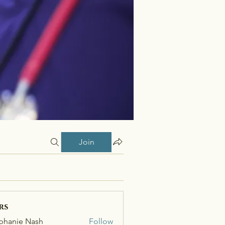
Join
rs
phanie Nash
Follow