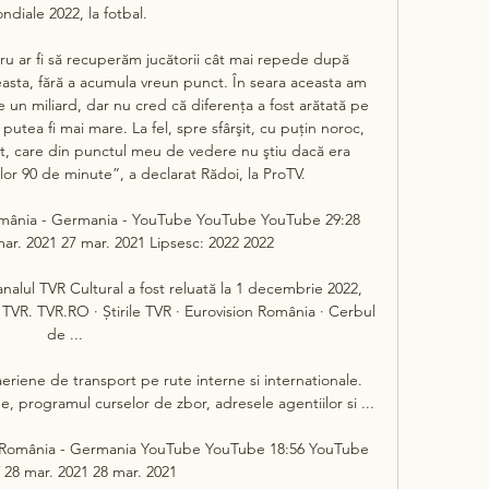
ndiale 2022, la fotbal.

ru ar fi să recuperăm jucătorii cât mai repede după 
easta, fără a acumula vreun punct. În seara aceasta am 
e un miliard, dar nu cred că diferenţa a fost arătată pe 
putea fi mai mare. La fel, spre sfârşit, cu puţin noroc, 
t, care din punctul meu de vedere nu ştiu dacă era 
or 90 de minute”, a declarat Rădoi, la ProTV. 

omânia - Germania - YouTube YouTube YouTube 29:28 
r. 2021 27 mar. 2021 Lipsesc: 2022 2022

nalul TVR Cultural a fost reluată la 1 decembrie 2022, 
TVR. TVR.RO · Știrile TVR · Eurovision România · Cerbul 
de ...

eriene de transport pe rute interne si internationale. 
e, programul curselor de zbor, adresele agentiilor si ...

ă România - Germania YouTube YouTube 18:56 YouTube 
 28 mar. 2021 28 mar. 2021
