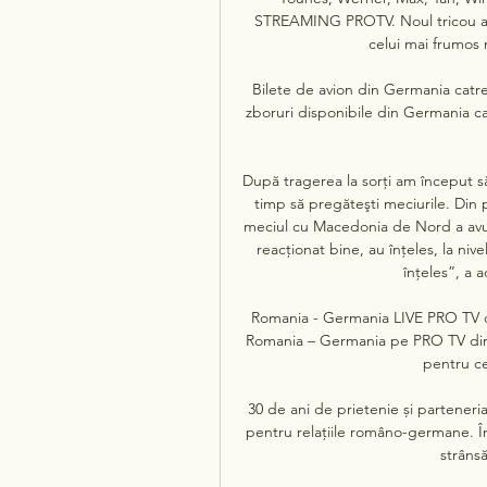
STREAMING PROTV. Noul tricou al na
celui mai frumos m
Bilete de avion din Germania catre 
zboruri disponibile din Germania ca
După tragerea la sorţi am început să 
timp să pregăteşti meciurile. Din 
meciul cu Macedonia de Nord a avut l
reacţionat bine, au înţeles, la ni
înţeles”, a 
Romania - Germania LIVE PRO TV di
Romania – Germania pe PRO TV direc
pentru ce
30 de ani de prietenie și parteneri
pentru relațiile româno-germane. Î
strânsă