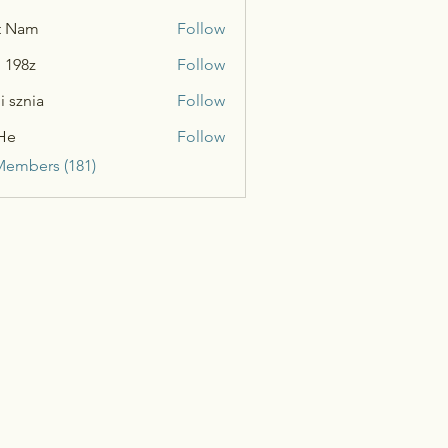
t Nam
Follow
n 198z
Follow
i sznia
Follow
He
Follow
Members (181)