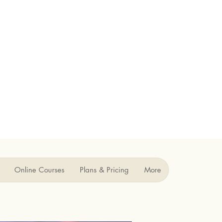
Online Courses
Plans & Pricing
More