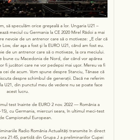
im, să speculăm orice greşeală a lor. Ungaria U21 – 
ază meciul cu Germania la CE 2020 Mirel Rădoi a mai 
re nevoie de un antrenor care să o motiveze: „E clar că 
 Low, dar aşa a fost şi la EURO U21, când am fost eu. 
e de un antrenor care să o motiveze, la ora meciului. 
 bune cu Macedonia de Nord, dar când vor apărea 
 fi jucători care ne vor pedepsi mai uşor. Mereu va fi 
na cei de acum. Vom spune despre Stanciu, Tănase că 
scuta despre schimbul de generaţii. Dacă ne referim 
 la U21, din punctul meu de vedere nu se poate face 
acest lucru. 

imul test înainte de EURO 2 nov. 2022 — România a 
-15), cu Germania, miercuri seara, în ultimul meci-test 
 de Campionatul European.

minariile Radio România Actualități transmite în direct 
ra 21:45, partidă din Grupa J a preliminariilor Cupei 