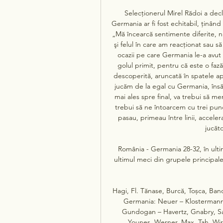
Selecţionerul Mirel Rădoi a decl
Germania ar fi fost echitabil, ţinând
„Mă încearcă sentimente diferite, 
şi felul în care am reacţionat sau s
ocazii pe care Germania le-a avut 
golul primit, pentru că este o faz
descoperită, aruncată în spatele apă
jucăm de la egal cu Germania, însă 
mai ales spre final, va trebui să m
trebui să ne întoarcem cu trei pun
pasau, primeau între linii, acceler
jucăto
România - Germania 28-32, în ulti
ultimul meci din grupele principa
Hagi, Fl. Tănase, Burcă, Toșca, Banc
Germania: Neuer – Klostermann,
Gundogan – Havertz, Gnabry, Sa
Younes, Werner, Max, Tah, 