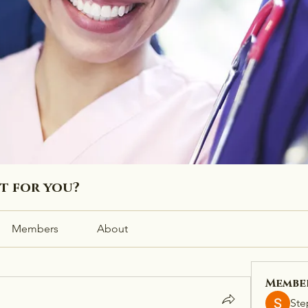
ht for you?
Members
About
Membe
Ste