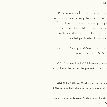
Mo
Pentru noi, cel mai important luc
această energie risipită în seara ac
înfruntat jucători care costă aproap
teren, chiar dacă diferenţa de scor 
am fi putut să sperăm la un punc
meritat pe toată durata cel
Conferință de presă înainte de R
YouTube FRF TV 27 ma
TVR+ în direct » TVR 1 Emisia pe ca
după un deceniu de pauză. Site-uri 
TAROM - Official Website Servicii a
Ofera posibilitate de rezervare onlin
Reacții de la Arena Națională dup
FRF TV