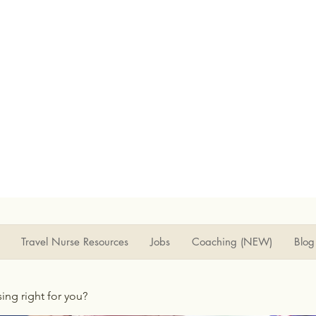
Travel Nurse Resources
Jobs
Coaching (NEW)
Blog
rsing right for you?