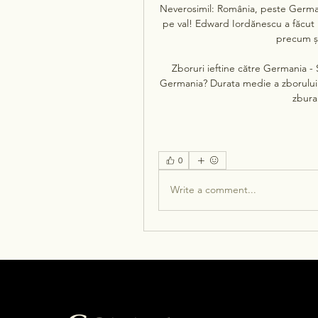
Neverosimil: România, peste German
pe val! Edward Iordănescu a făcut m
precum ș
Zboruri ieftine către Germania -
Germania? Durata medie a zborului 
zbura
0
Write a comment...