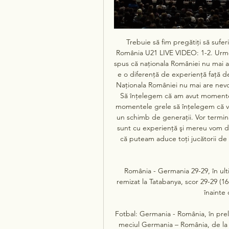
Trebuie să fim pregătiţi să sufer
România U21 LIVE VIDEO: 1-2. Urme
spus că naţionala României nu mai a
e o diferenţă de experienţă faţă de
Naţionala României nu mai are nevoi
Să înţelegem că am avut momente
momentele grele să înţelegem că vor
un schimb de generaţii. Vor termi
sunt cu experienţă şi mereu vom di
că puteam aduce toţi jucătorii de
România - Germania 29-29, în ult
remizat la Tatabanya, scor 29-29 (16
înainte
Fotbal: Germania - România, în preli
meciul Germania – România, de la o