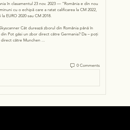
ia în clasamentul 23 nov. 2023 — "România e din nou 
inuni cu o echipă care a ratat calificarea la CM 2022, 
i la EURO 2020 sau CM 2018.

 Skyscanner Cât durează zborul din România până în 
din Pot găsi un zbor direct către Germania? Da – poți 
 direct către Munchen ...
0 Comments