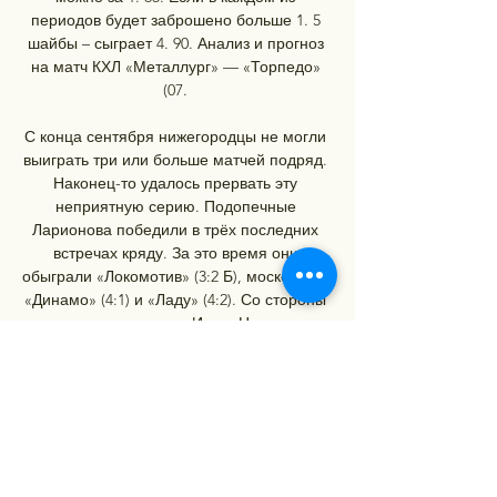
периодов будет заброшено больше 1. 5 
шайбы – сыграет 4. 90. Анализ и прогноз 
на матч КХЛ «Металлург» — «Торпедо» 
(07. 

С конца сентября нижегородцы не могли 
выиграть три или больше матчей подряд. 
Наконец-то удалось прервать эту 
неприятную серию. Подопечные 
Ларионова победили в трёх последних 
встречах кряду. За это время они 
обыграли «Локомотив» (3:2 Б), московское 
«Динамо» (4:1) и «Ладу» (4:2). Со стороны 
может показаться, что Игорь Николаевич 
почувствовал себя всемогущим. Иначе 
как объяснить его недавнее признание в 
том, что он мечтает создать самую 
легендарную азиатскую тройку в истории 
КХЛ. Для этого руководство недавно 
объявило о переходе в состав «Торпедо» 
Олега Ли. По словам Ларионова, он 