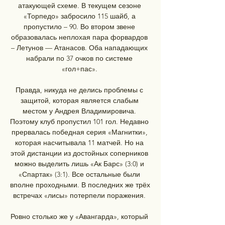
атакующей схеме. В текущем сезоне 
«Торпедо» забросило 115 шайб, а 
пропустило – 90. Во втором звене 
образовалась неплохая пара форвардов 
– Летунов — Атанасов. Оба нападающих 
набрали по 37 очков по системе 
«гол+пас». 

Правда, никуда не делись проблемы с 
защитой, которая является слабым 
местом у Андрея Владимировича. 
Поэтому клуб пропустил 101 гол. Недавно 
прервалась победная серия «Магнитки», 
которая насчитывала 11 матчей. Но на 
этой дистанции из достойных соперников 
можно выделить лишь «Ак Барс» (3:0) и 
«Спартак» (3:1). Все остальные были 
вполне проходными. В последних же трёх 
встречах «лисы» потерпели поражения. 

Ровно столько же у «Авангарда», который 