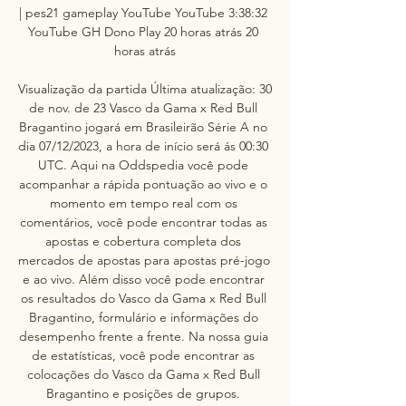
| pes21 gameplay YouTube YouTube 3:38:32 
YouTube GH Dono Play 20 horas atrás 20 
horas atrás

Visualização da partida Última atualização: 30 
de nov. de 23 Vasco da Gama x Red Bull 
Bragantino jogará em Brasileirão Série A no 
dia 07/12/2023, a hora de início será ás 00:30 
UTC. Aqui na Oddspedia você pode 
acompanhar a rápida pontuação ao vivo e o 
momento em tempo real com os 
comentários, você pode encontrar todas as 
apostas e cobertura completa dos 
mercados de apostas para apostas pré-jogo 
e ao vivo. Além disso você pode encontrar 
os resultados do Vasco da Gama x Red Bull 
Bragantino, formulário e informações do 
desempenho frente a frente. Na nossa guia 
de estatísticas, você pode encontrar as 
colocações do Vasco da Gama x Red Bull 
Bragantino e posições de grupos. 
