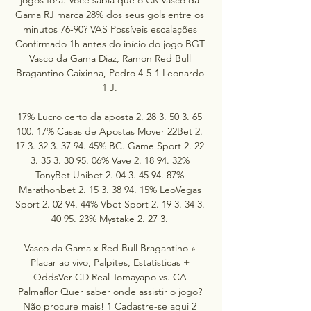
Gama RJ marca 28% dos seus gols entre os 
minutos 76-90? VAS Possíveis escalações 
Confirmado 1h antes do início do jogo BGT 
Vasco da Gama Diaz, Ramon Red Bull 
Bragantino Caixinha, Pedro 4-5-1 Leonardo 
1 J. 

17% Lucro certo da aposta 2. 28 3. 50 3. 65 
100. 17% Casas de Apostas Mover 22Bet 2. 
17 3. 32 3. 37 94. 45% BC. Game Sport 2. 22 
3. 35 3. 30 95. 06% Vave 2. 18 94. 32% 
TonyBet Unibet 2. 04 3. 45 94. 87% 
Marathonbet 2. 15 3. 38 94. 15% LeoVegas 
Sport 2. 02 94. 44% Vbet Sport 2. 19 3. 34 3. 
40 95. 23% Mystake 2. 27 3. 

Vasco da Gama x Red Bull Bragantino » 
Placar ao vivo, Palpites, Estatísticas + 
OddsVer CD Real Tomayapo vs. CA 
Palmaflor Quer saber onde assistir o jogo? 
Não procure mais! 1 Cadastre-se aqui 2 