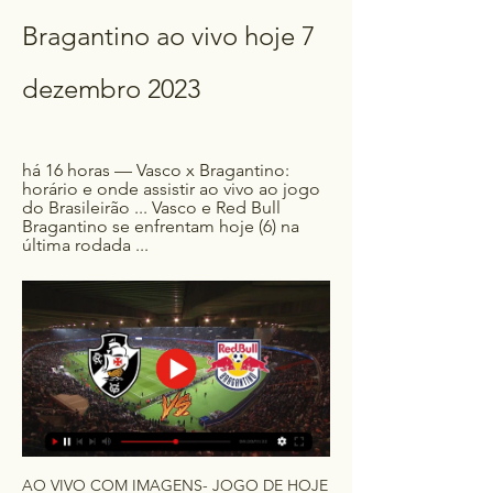
Bragantino ao vivo hoje 7 
dezembro 2023
há 16 horas — Vasco x Bragantino: 
horário e onde assistir ao vivo ao jogo 
do Brasileirão ... Vasco e Red Bull 
Bragantino se enfrentam hoje (6) na 
última rodada ...
AO VIVO COM IMAGENS- JOGO DE HOJE 