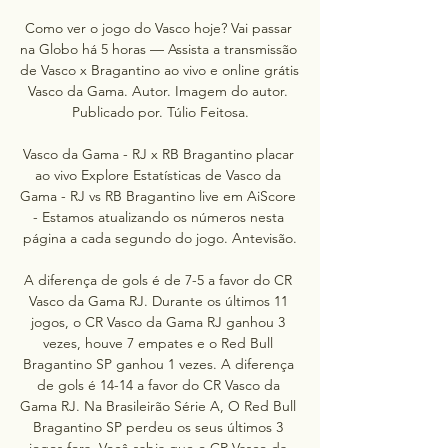
Como ver o jogo do Vasco hoje? Vai passar 
na Globo há 5 horas — Assista a transmissão 
de Vasco x Bragantino ao vivo e online grátis 
Vasco da Gama. Autor. Imagem do autor. 
Publicado por. Túlio Feitosa.

Vasco da Gama - RJ x RB Bragantino placar 
ao vivo Explore Estatísticas de Vasco da 
Gama - RJ vs RB Bragantino live em AiScore 
- Estamos atualizando os números nesta 
página a cada segundo do jogo. Antevisão.

A diferença de gols é de 7-5 a favor do CR 
Vasco da Gama RJ. Durante os últimos 11 
jogos, o CR Vasco da Gama RJ ganhou 3 
vezes, houve 7 empates e o Red Bull 
Bragantino SP ganhou 1 vezes. A diferença 
de gols é 14-14 a favor do CR Vasco da 
Gama RJ. Na Brasileirão Série A, O Red Bull 
Bragantino SP perdeu os seus últimos 3 
jogos fora. Você sabia que o CR Vasco da 