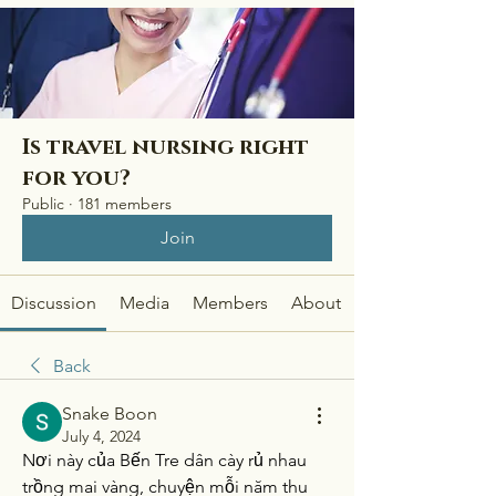
Is travel nursing right
for you?
Public
·
181 members
Join
Discussion
Media
Members
About
Back
Snake Boon
July 4, 2024
Nơi này của Bến Tre dân cày rủ nhau 
trồng mai vàng, chuyện mỗi năm thu 