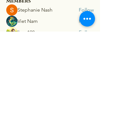
Members
Stephanie Nash
Follow
Viet Nam
Follow
lion 198z
Follow
mini sznia
Follow
Ra He
Follow
See All Members (181)
Connex
For our latest travel nurse tips and tricks
subscribe below
Send