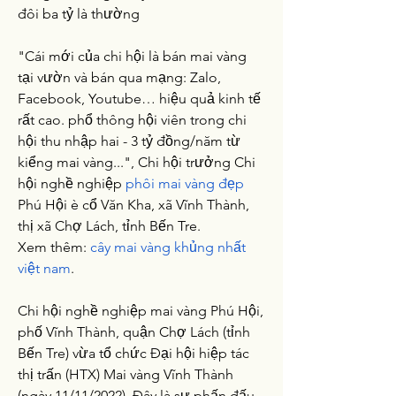
đôi ba tỷ là thường
"Cái mới của chi hội là bán mai vàng 
tại vườn và bán qua mạng: Zalo, 
Facebook, Youtube… hiệu quả kinh tế 
rất cao. phổ thông hội viên trong chi 
hội thu nhập hai - 3 tỷ đồng/năm từ 
kiểng mai vàng...", Chi hội trưởng Chi 
hội nghề nghiệp 
phôi mai vàng đẹp
Phú Hội è cổ Văn Kha, xã Vĩnh Thành, 
thị xã Chợ Lách, tỉnh Bến Tre.
Xem thêm: 
cây mai vàng khủng nhất 
việt nam
.
Chi hội nghề nghiệp mai vàng Phú Hội, 
phố Vĩnh Thành, quận Chợ Lách (tỉnh 
Bến Tre) vừa tổ chức Đại hội hiệp tác 
thị trấn (HTX) Mai vàng Vĩnh Thành 
(ngày 11/11/2022). Đây là sự phấn đấu, 