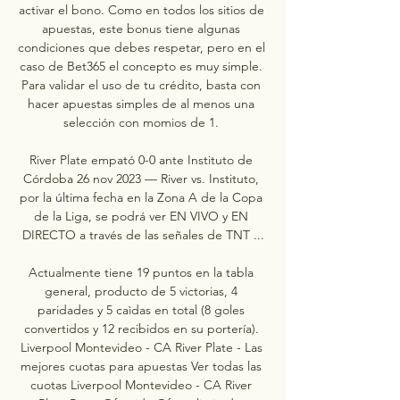
activar el bono. Como en todos los sitios de 
apuestas, este bonus tiene algunas 
condiciones que debes respetar, pero en el 
caso de Bet365 el concepto es muy simple. 
Para validar el uso de tu crédito, basta con 
hacer apuestas simples de al menos una 
selección con momios de 1. 

River Plate empató 0-0 ante Instituto de 
Córdoba 26 nov 2023 — River vs. Instituto, 
por la última fecha en la Zona A de la Copa 
de la Liga, se podrá ver EN VIVO y EN 
DIRECTO a través de las señales de TNT ...

Actualmente tiene 19 puntos en la tabla 
general, producto de 5 victorias, 4 
paridades y 5 caìdas en total (8 goles 
convertidos y 12 recibidos en su portería). 
Liverpool Montevideo - CA River Plate - Las 
mejores cuotas para apuestas Ver todas las 
cuotas Liverpool Montevideo - CA River 