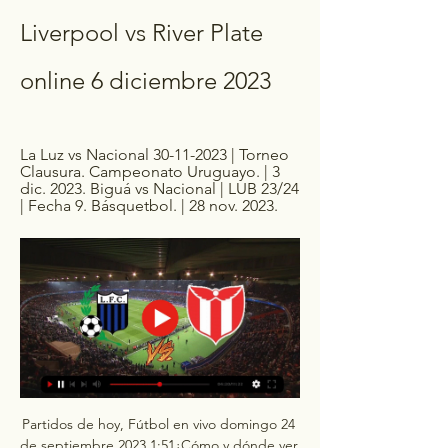
Liverpool vs River Plate 
online 6 diciembre 2023
La Luz vs Nacional 30-11-2023 | Torneo 
Clausura. Campeonato Uruguayo. | 3 
dic. 2023. Biguá vs Nacional | LUB 23/24 
| Fecha 9. Básquetbol. | 28 nov. 2023.
Partidos de hoy, Fútbol en vivo domingo 24 
de septiembre 2023 1:51¿Cómo y dónde ver 