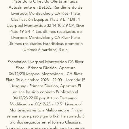
Plate Bono Ofrecido Oferta limitada. 
Actualmente en Bet365. Rendimiento de 
Liverpool Montevideo y CA River Plate 
Clasificación Equipos Pts J V E P DIF. 1 
Liverpool Montevideo 32 14 10 2 9 CA River 
Plate 19 5 4 -4 Los últimos resultados de 
Liverpool Montevideo y CA River Plate 
Últimos resultados Estadísticas promedio 
(Últimos 6 partidos) 3 dic. 

Pronóstico Liverpool Montevideo CA River 
Plate - Primera División, Apertura 
06/12/23Liverpool Montevideo - CA River 
Plate 06 diciembre 2023 - 22:00 - Jornada 15 
Uruguay - Primera División, Apertura El 
enlace ha sido copiado Publicado el 
04/12/23 22:00 por Arturo Derteano | 
Modificado el 05/12/23 a 19:51 Liverpool 
Montevideo visitò a Maldonado el fin de 
semana que pasó y ganò 0-2. Ha sumado 3 
triunfos seguidos en el torneo Clausura, 
logrando recuperarse de algunos tropiezos 