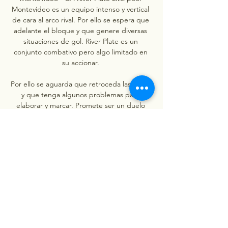
Montevideo es un equipo intenso y vertical 
de cara al arco rival. Por ello se espera que 
adelante el bloque y que genere diversas 
situaciones de gol. River Plate es un 
conjunto combativo pero algo limitado en 
su accionar. 

Por ello se aguarda que retroceda las líneas 
y que tenga algunos problemas para 
elaborar y marcar. Promete ser un duelo 
luchado hasta el final, aunque favorable al 
cuadro local debido a que necesita los 
puntos con urgencia para ganar la Tabla 
Anual del torneo uruguayo. El pronóstico 
Liverpool Montevideo – River Plate es: 
¡Liverpool Montevideo gana el partido! 
Bet365: Bono de $3000 MXN en Apuestas 
Deportivas Gratis Si aún no tienes una 
cuenta en Bet365, y estás buscando una 
oferta interesante para tus apuestas 
deportivas, déjanos decirte que 