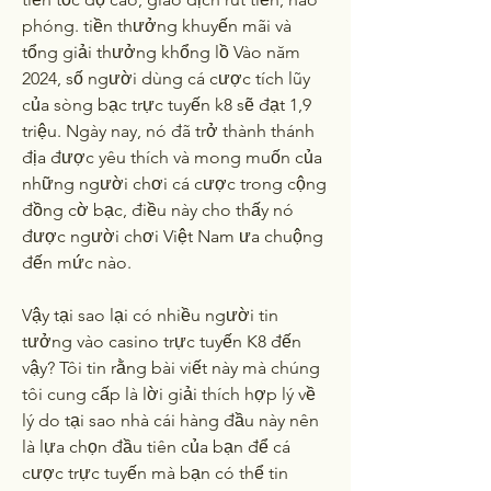
phóng. tiền thưởng khuyến mãi và 
tổng giải thưởng khổng lồ Vào năm 
2024, số người dùng cá cược tích lũy 
của sòng bạc trực tuyến k8 sẽ đạt 1,9 
triệu. Ngày nay, nó đã trở thành thánh 
địa được yêu thích và mong muốn của 
những người chơi cá cược trong cộng 
đồng cờ bạc, điều này cho thấy nó 
được người chơi Việt Nam ưa chuộng 
đến mức nào.
Vậy tại sao lại có nhiều người tin 
tưởng vào casino trực tuyến K8 đến 
vậy? Tôi tin rằng bài viết này mà chúng 
tôi cung cấp là lời giải thích hợp lý về 
lý do tại sao nhà cái hàng đầu này nên 
là lựa chọn đầu tiên của bạn để cá 
cược trực tuyến mà bạn có thể tin 