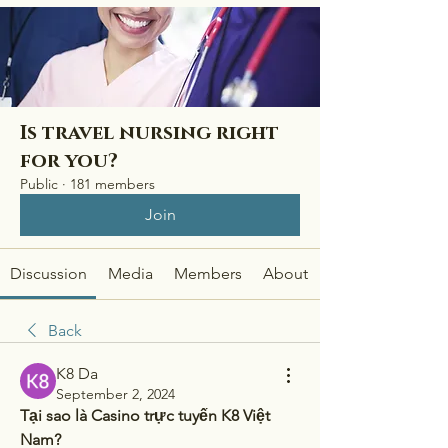
Is travel nursing right
for you?
Public
·
181 members
Join
Discussion
Media
Members
About
Back
K8 Da
September 2, 2024
Tại sao là Casino trực tuyến K8 Việt 
Nam?