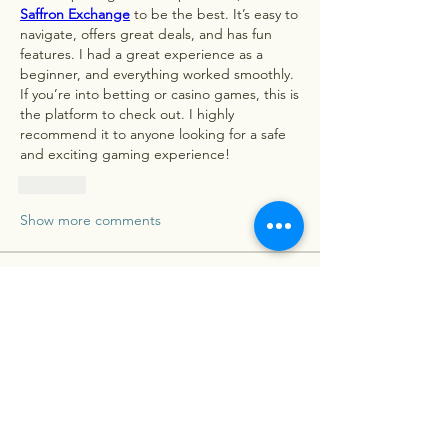
Saffron Exchange
 to be the best. It’s easy to 
navigate, offers great deals, and has fun 
features. I had a great experience as a 
beginner, and everything worked smoothly. 
If you’re into betting or casino games, this is 
the platform to check out. I highly 
recommend it to anyone looking for a safe 
and exciting gaming experience!
Like
Show more comments
About
Welcome to the group! You can
connect with other members, ge
...
Read more
Members
Stephanie Nash
Follow