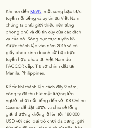
Khi nói đến 
K8VN
, một sòng bạc trực 
tuyến nổi tiếng và uy tín tại Việt Nam, 
chúng ta phải giới thiệu nền tảng 
phong phú và độ tin cậy của các dịch 
vụ của nó. Sòng bạc trực tuyến k8 
được thành lập vào năm 2015 và có 
giấy phép kinh doanh cờ bạc trực 
tuyến hợp pháp tại Việt Nam do 
PAGCOR cấp. Trụ sở chính đặt tại 
Manila, Philippines.
Kể từ khi thành lập cách đây 9 năm, 
công ty đã thu hút một lượng lớn 
người chơi nổi tiếng đến với K8 Online 
Casino để đặt cược và chia sẻ tổng 
giải thưởng khổng lồ lên tới 180.000 
USD với các loại trò chơi đa dạng, gửi 
tiền tốc độ cao, giao dịch rút tiền, hào 