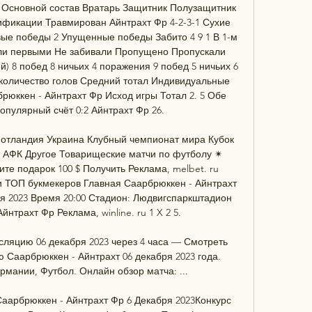
 Основной состав Вратарь Защитник Полузащитник 
икации Травмирован Айнтрахт Фр 4-2-3-1 Сухие 
е победы 2 Упущенные победы Забито 4 9 1 В 1-м 
али первыми Не забивали Пропущено Пропускали 
) 8 побед 8 ничьих 4 поражения 9 побед 5 ничьих 6 
количество голов Средний тотал Индивидуальные 
рюккен - Айнтрахт Фр Исход игры Тотал 2. 5 Обе 
пулярный счёт 0:2 Айнтрахт Фр 26. 

тландия Украина Клубный чемпионат мира Кубок 
 АФК Другое Товарищеские матчи по футболу ✴ 
те подарок 100 $ Получить Реклама, melbet. ru 
 ТОП букмекеров Главная Саарбрюккен - Айнтрахт 
я 2023 Время 20:00 Стадион: Людвигспаркштадион 
йнтрахт Фр Реклама, winline. ru 1 X 2 5. 

сляцию 06 декабря 2023 через 4 часа — Смотреть 
Саарбрюккен - Айнтрахт 06 декабря 2023 года. 
мании, Футбол. Онлайн обзор матча: ...

аарбрюккен - Айнтрахт Фр 6 Декабря 2023Конкурс 