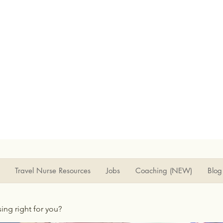
Travel Nurse Resources
Jobs
Coaching (NEW)
Blog
rsing right for you?