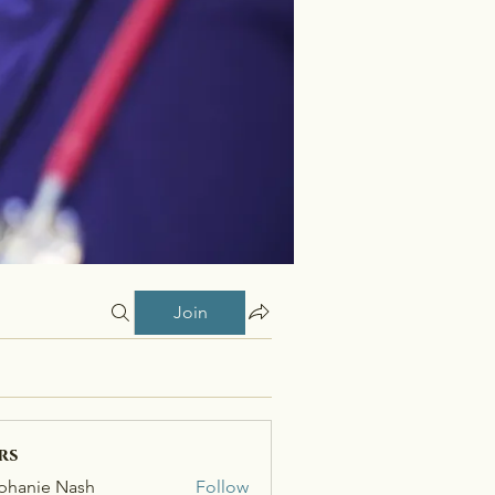
Join
rs
phanie Nash
Follow