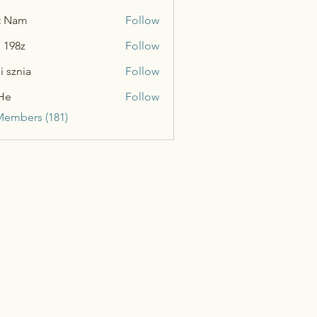
t Nam
Follow
n 198z
Follow
i sznia
Follow
He
Follow
Members (181)