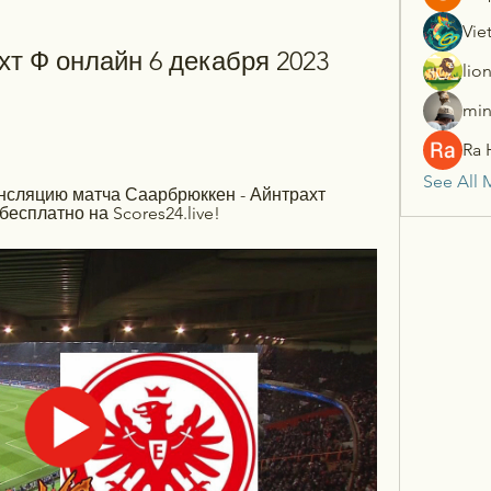
Vie
т Ф онлайн 6 декабря 2023 
lio
min
Ra 
See All 
сляцию матча Саарбрюккен - Айнтрахт 
бесплатно на Scores24.live!