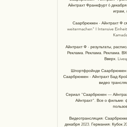
Айнтрахт Франкфурт 6 декабря 2
играм, 
Саарбрюккен - Айнтрахт Ф см
weitermachen" I Intensive Einheit
Kamada 
Айнтрахт Ф - результаты, распис
Реклама. Реклама. Реклама. ВХ
Вверх. Lives
Шпортфройнде Саарбрюккен 
Саарбрюккен - Айнтрахт Бад-Кройц
видео трансляци
Сериал "Саарбрюкен — Айнтрах
Айнтрахт". Все о фильме: 
пользов
Видеотрансляция: Саарбрюккен
декабря 2023. Германия: Кубок 20