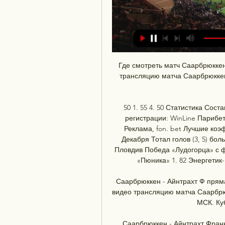
Где смотреть матч Саарбрюкке
трансляцию матча Саарбрюккен 
50 1. 55 4. 50 Статистика Сос
регистрации: WinLine Парибе
Реклама, fon. bet Лучшие ко
Декабря Тотал голов (3, 5) бол
Пловдив Победа «Лудогорца» с фо
«Пюника» 1. 82 Энергетик-
Саарбрюккен - Айнтрахт Ф прям
видео трансляцию матча Саарбрюкк
МСК. Куб
Саарбрюккен - Айнтрахт Франк