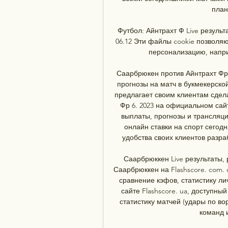
план
Футбол: Айнтрахт Ф Live результ
06.12 Эти файлы cookie позволя
персонализацию, наприм
Саарбрюкен против Айнтрахт Фр с
прогнозы на матч в букмекерско
предлагает своим клиентам сдел
Фр 6. 2023 на официальном сай
выплаты, прогнозы и трансляци
онлайн ставки на спорт сегодн
удобства своих клиентов разра
Саарбрюккен Live результаты,
Саарбрюккен на Flashscore. com. 
сравнение кэфов, статистику лич
сайте Flashscore. ua, доступны
статистику матчей (удары по в
команд 