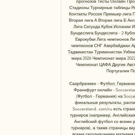
прогнозов Тесты Онлайн Пр
Стадионы Турнирные таблицы Рей
Контакты Россия Премьер-лига П
Вторая лига А Вторая лига Б Ан
Лига Сегунда Кубок Испании И
Бундеслига Бундеслига - 2 Кубо
Еврокубки Лига чемпионов Л
чемпионов СНГ Азербайджан Ар
Таджикистан Туркменистан Узбек
мира 2026 Чемпионат мира 202
Чемпионат ЦАФА Другие Авст
Португалия П
Саарбрюккен - Футбол, Германия
Франкфурт онлайн - Soccersta
(Футбол - Германия) на Socc
финальные результаты, распи
Soccerstand. com/ru есть стра
турниров (например, Английская
Английский футбол со всеми 
турниров), а также страницы ви
всеми сегодняшними матчами в