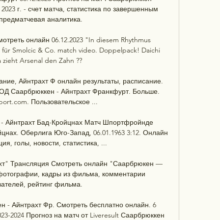
023 г. - счет матча, статистика по завершенным 
предматчевая аналитика.

отреть онлайн 06.12.2023 "In diesem Rhythmus 
 für Smolcic & Co. match video. Doppelpack! Daichi 
zieht Arsenal den Zahn ??

ание, Айнтрахт Ф онлайн результаты, расписание. 
ОД Саарбрюккен - Айнтрахт Франкфурт. Больше. 
port.com. Пользовательское ...

- Айнтрахт Бад-Кройцнах Матч Шпортфройнде 
нах. Оберлига Юго-Запад, 06.01.1963 3:12. Онлайн 
я, голы, новости, статистика, ...

т" Трансляция Смотреть онлайн "Саарбрюкен — 
фотографии, кадры из фильма, комментарии 
ателей, рейтинг фильма.

 - Айнтрахт Фр. Смотреть бесплатно онлайн. 6 
23-2024 Прогноз на матч от Liveresult Саарбрюккен 