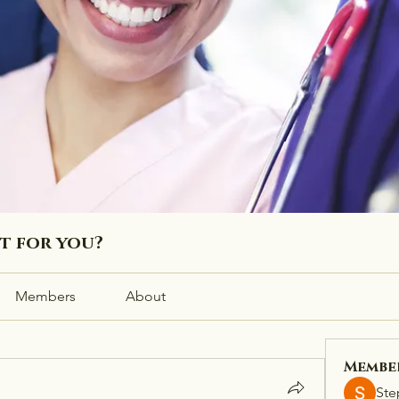
ht for you?
Members
About
Membe
Ste