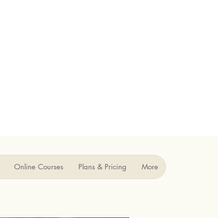
Online Courses
Plans & Pricing
More