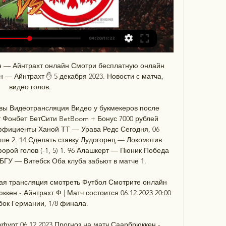
н — Айнтрахт онлайн Смотри бесплатную онлайн 
— Айнтрахт ✋ 5 декабря 2023. Новости с матча, 
видео голов.

тавы Видеотрансляция Видео у букмекеров после 
т Фонбет БетСити BetBoom + Бонус 7000 рублей 
эффициенты Ханой ТТ — Урава Редс Сегодня, 06 
ьше 2. 14 Сделать ставку Лудогорец — Локомотив 
рой голов (-1, 5) 1. 96 Алашкерт — Пюник Победа 
БГУ — Витебск Оба клуба забьют в матче 1. 

ая трансляция смотреть Футбол Смотрите онлайн 
ен - Айнтрахт Ф | Матч состоится 06.12.2023 20:00 
ок Германии, 1/8 финала.

фурт 06.12.2023 Прогноз на матч Саарбрюккен - 