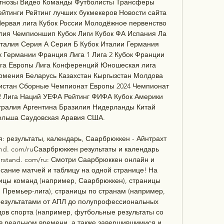
огнозы Видео Команды Футболисты Трансферы 
тинги Рейтинг лучших букмекеров Новости сайта 
ервая лига Кубок России Молодёжное первенство 
глия Чемпионшип Кубок Лиги Кубок ФА Испания Ла 
талия Серия А Серия Б Кубок Италии Германия 
к Германии Франция Лига 1 Лига 2 Кубок Франции 
ига Европы Лига Конференций Юношеская лига 
мения Беларусь Казахстан Кыргызстан Молдова 
истан Сборные Чемпионат Европы 2024 Чемпионат 
2 Лига Наций УЕФА Рейтинг ФИФА Кубок Америки 
ралия Аргентина Бразилия Нидерланды Китай 
ольша Саудовская Аравия США. 

: результаты, календарь, Саарбрюккен - Айнтрахт 
nd. com/ruСаарбрюккен результаты и календарь 
erstand. com/ru: Смотри Саарбрюккен онлайн и 
сание матчей и таблицу на одной странице! На 
ницы команд (например, Саарбрюккен), страницы 
 Премьер-лига), страницы по странам (например, 
результатами от АПЛ до полупрофессиональных 
дов спорта (например, футбольные результаты со 
 реальном времени, а также завершившимися и 