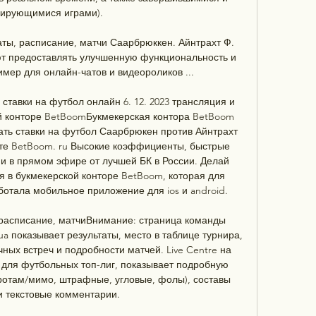
ирующимися играми). 

аты, расписание, матчи Саарбрюккен. Айнтрахт Ф. 
ют предоставлять улучшенную функциональность и 
ер для онлайн-чатов и видеороликов ...

тавки на футбол онлайн 6. 12. 2023 трансляция и 
й конторе BetBoomБукмекерская контора BetBoom 
ать ставки на футбол Саарбрюкен против Айнтрахт 
те BetBoom. ru Высокие коэффициенты, быстрые 
и в прямом эфире от лучшей БК в России. Делай 
я в букмекерской конторе BetBoom, которая для 
ботала мобильное приложение для ios и android. 

 расписание, матчиВнимание: страница команды 
ua показывает результаты, место в таблице турнира, 
ных встреч и подробности матчей. Live Centre на 
й для футбольных топ-лиг, показывает подробную 
оротам/мимо, штрафные, угловые, фолы), составы 
и текстовые комментарии. 
