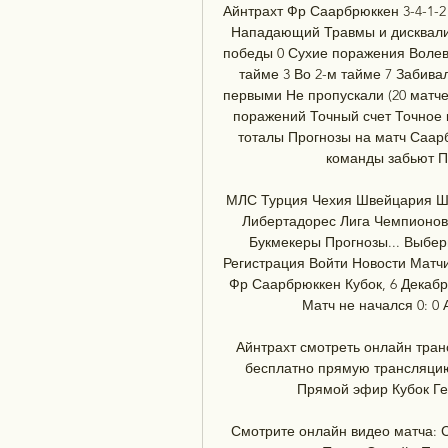
Айнтрахт Фр Саарбрюккен 3-4-1-2
Нападающий Травмы и дисквалиф
победы 0 Сухие поражения Волевы
тайме 3 Во 2-м тайме 7 Забив
первыми Не пропускали (20 матчей
поражений Точный счет Точное 
тоталы Прогнозы на матч Саарб
команды забьют По
МЛС Турция Чехия Швейцария Шо
Либертадорес Лига Чемпионов
Букмекеры Прогнозы... Выбери
Регистрация Войти Новости Матчи
Фр Саарбрюккен Кубок, 6 Декабр
Матч не начался 0: 0 А
Айнтрахт смотреть онлайн тран
бесплатно прямую трансляцию 
Прямой эфир Кубок Гер
Смотрите онлайн видео матча: С