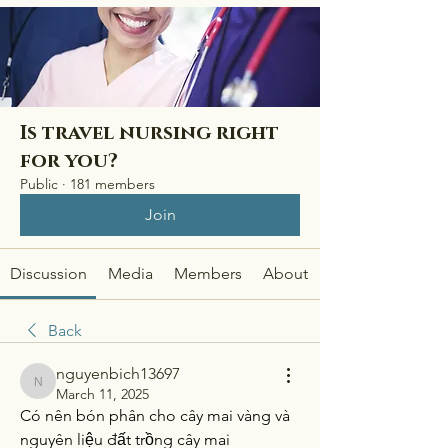
Is travel nursing right
for you?
Public
·
181 members
Join
Discussion
Media
Members
About
Back
nguyenbich13697
nguyenbich13697
March 11, 2025
Có nên bón phân cho cây mai vàng và 
nguyên liệu đất trồng cây mai