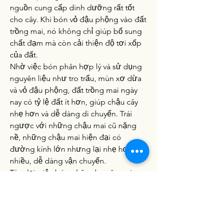
nguồn cung cấp dinh dưỡng rất tốt 
cho cây. Khi bón vỏ đậu phộng vào đất 
trồng mai, nó không chỉ giúp bổ sung 
chất đạm mà còn cải thiện độ tơi xốp 
của đất.
Nhờ việc bón phân hợp lý và sử dụng 
nguyên liệu như tro trấu, mùn xơ dừa 
và vỏ đậu phộng, đất trồng mai ngày 
nay có tỷ lệ đất ít hơn, giúp chậu cây 
nhẹ hơn và dễ dàng di chuyển. Trái 
ngược với những chậu mai cũ nặng 
nề, những chậu mai hiện đại có 
đường kính lớn nhưng lại nhẹ hơn 
nhiều, dễ dàng vận chuyển.
Tóm lại, việc bón phân cho cây mai 
vàng không chỉ là một cách giúp cây 
phát triển mạnh mẽ mà còn giúp tăng 
giá trị thương mại của cây mai. Chính 
vì vậy, các nguyên liệu hiện đại như tro 