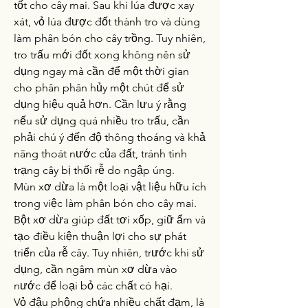
tốt cho cây mai. Sau khi lúa được xay 
xát, vỏ lúa được đốt thành tro và dùng 
làm phân bón cho cây trồng. Tuy nhiên, 
tro trấu mới đốt xong không nên sử 
dụng ngay mà cần để một thời gian 
cho phân phân hủy một chút để sử 
dụng hiệu quả hơn. Cần lưu ý rằng 
nếu sử dụng quá nhiều tro trấu, cần 
phải chú ý đến độ thông thoáng và khả 
năng thoát nước của đất, tránh tình 
trạng cây bị thối rễ do ngập úng.
Mùn xơ dừa là một loại vật liệu hữu ích 
trong việc làm phân bón cho cây mai. 
Bột xơ dừa giúp đất tơi xốp, giữ ẩm và 
tạo điều kiện thuận lợi cho sự phát 
triển của rễ cây. Tuy nhiên, trước khi sử 
dụng, cần ngâm mùn xơ dừa vào 
nước để loại bỏ các chất có hại.
Vỏ đậu phộng chứa nhiều chất đạm, là 