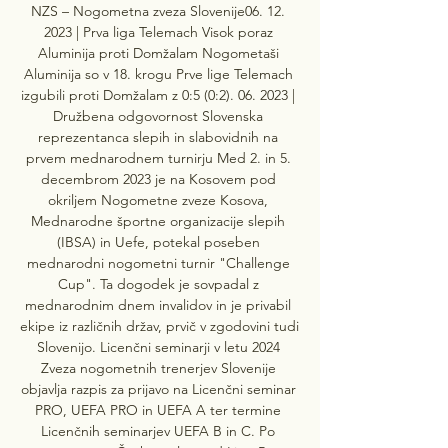
NZS – Nogometna zveza Slovenije06. 12. 
2023 | Prva liga Telemach Visok poraz 
Aluminija proti Domžalam Nogometaši 
Aluminija so v 18. krogu Prve lige Telemach 
izgubili proti Domžalam z 0:5 (0:2). 06. 2023 | 
Družbena odgovornost Slovenska 
reprezentanca slepih in slabovidnih na 
prvem mednarodnem turnirju Med 2. in 5. 
decembrom 2023 je na Kosovem pod 
okriljem Nogometne zveze Kosova, 
Mednarodne športne organizacije slepih 
(IBSA) in Uefe, potekal poseben 
mednarodni nogometni turnir "Challenge 
Cup". Ta dogodek je sovpadal z 
mednarodnim dnem invalidov in je privabil 
ekipe iz različnih držav, prvič v zgodovini tudi 
Slovenijo. Licenčni seminarji v letu 2024 
Zveza nogometnih trenerjev Slovenije 
objavlja razpis za prijavo na Licenčni seminar 
PRO, UEFA PRO in UEFA A ter termine 
Licenčnih seminarjev UEFA B in C. Po 