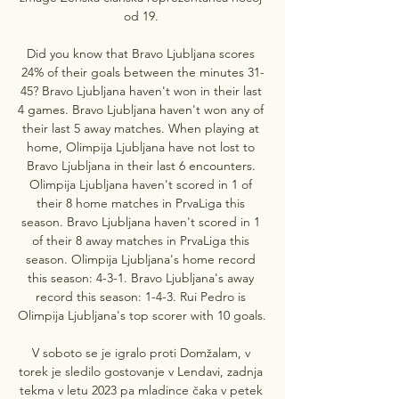
od 19. 

Did you know that Bravo Ljubljana scores 
24% of their goals between the minutes 31-
45? Bravo Ljubljana haven't won in their last 
4 games. Bravo Ljubljana haven't won any of 
their last 5 away matches. When playing at 
home, Olimpija Ljubljana have not lost to 
Bravo Ljubljana in their last 6 encounters. 
Olimpija Ljubljana haven't scored in 1 of 
their 8 home matches in PrvaLiga this 
season. Bravo Ljubljana haven't scored in 1 
of their 8 away matches in PrvaLiga this 
season. Olimpija Ljubljana's home record 
this season: 4-3-1. Bravo Ljubljana's away 
record this season: 1-4-3. Rui Pedro is 
Olimpija Ljubljana's top scorer with 10 goals. 

V soboto se je igralo proti Domžalam, v 
torek je sledilo gostovanje v Lendavi, zadnja 
tekma v letu 2023 pa mladince čaka v petek 