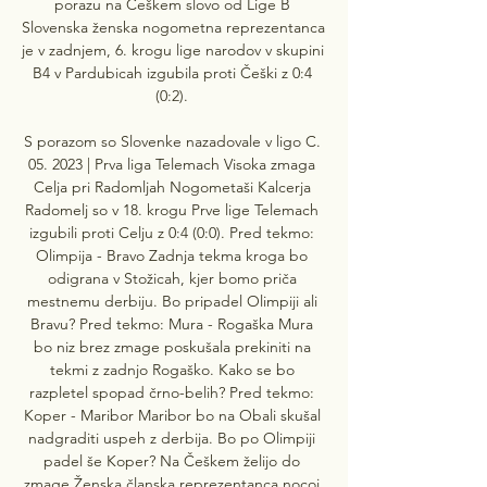
porazu na Češkem slovo od Lige B 
Slovenska ženska nogometna reprezentanca 
je v zadnjem, 6. krogu lige narodov v skupini 
B4 v Pardubicah izgubila proti Češki z 0:4 
(0:2). 

S porazom so Slovenke nazadovale v ligo C. 
05. 2023 | Prva liga Telemach Visoka zmaga 
Celja pri Radomljah Nogometaši Kalcerja 
Radomelj so v 18. krogu Prve lige Telemach 
izgubili proti Celju z 0:4 (0:0). Pred tekmo: 
Olimpija - Bravo Zadnja tekma kroga bo 
odigrana v Stožicah, kjer bomo priča 
mestnemu derbiju. Bo pripadel Olimpiji ali 
Bravu? Pred tekmo: Mura - Rogaška Mura 
bo niz brez zmage poskušala prekiniti na 
tekmi z zadnjo Rogaško. Kako se bo 
razpletel spopad črno-belih? Pred tekmo: 
Koper - Maribor Maribor bo na Obali skušal 
nadgraditi uspeh z derbija. Bo po Olimpiji 
padel še Koper? Na Češkem želijo do 
zmage Ženska članska reprezentanca nocoj 