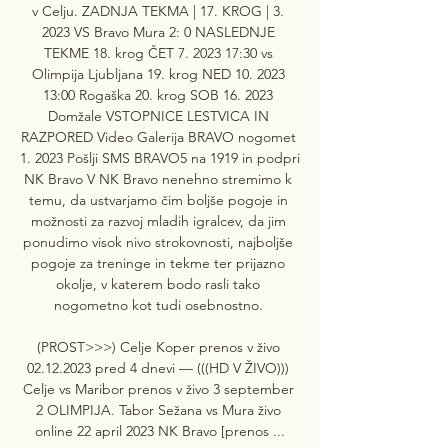
v Celju. ZADNJA TEKMA | 17. KROG | 3. 
2023 VS Bravo Mura 2: 0 NASLEDNJE 
TEKME 18. krog ČET 7. 2023 17:30 vs 
Olimpija Ljubljana 19. krog NED 10. 2023 
13:00 Rogaška 20. krog SOB 16. 2023 
Domžale VSTOPNICE LESTVICA IN 
RAZPORED Video Galerija BRAVO nogomet 
1. 2023 Pošlji SMS BRAVO5 na 1919 in podpri 
NK Bravo V NK Bravo nenehno stremimo k 
temu, da ustvarjamo čim boljše pogoje in 
možnosti za razvoj mladih igralcev, da jim 
ponudimo visok nivo strokovnosti, najboljše 
pogoje za treninge in tekme ter prijazno 
okolje, v katerem bodo rasli tako 
nogometno kot tudi osebnostno. 

(PROST>>>) Celje Koper prenos v živo 
02.12.2023 pred 4 dnevi — (((HD V ŽIVO))) 
Celje vs Maribor prenos v živo 3 september 
2 OLIMPIJA. Tabor Sežana vs Mura živo 
online 22 april 2023 NK Bravo [prenos ...
