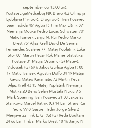
september ob 13:00 uri). 
PostaveLigaMedseboj NK Bravo 4:2 Olimpija 
Ljubljana Prvi polč. Drugi polč. Ivan Posavec 
Saar Fadida 46' Agba P. Timi Max Elšnik 59' 
Nemanja Motika Pedro Lucas Schwaizer 70' 
Matic Ivansek Janjic N. Rui Pedro Marko 
Brest 75' Aljaz Krefl David De Senna 
Fernandes Sualehe 77' Matej Poplatnik Luka 
Stor 80' Martin Pecar Rok Maher Statistika 
Postave 31 Matija Orbanic (G) Matevž 
Vidovšek (G) 69 6 Jakov Gurlica Agba P. 80 
17 Matic Ivansek Agustin Doffo 34 19 Matija 
Kavcic Mateo Karamatic 72 Martin Pecar 
Aljaz Krefl 43 15 Matej Poplatnik Nemanja 
Motika 20 Beno Selan Mustafa Nukic 9 5 
Mark Spanring Ivan Posavec 21 30 Jakoslav 
Stankovic Marcel Ratnik (C) 14 Lan Stravs Rui 
Pedro 99 8 Gasper Trdin Jorge Silva 2 
Menjave 22 Fink L. G. (G) (G) Reda Boultam 
24 66 Lan Hribar Marko Brest 18 16 Janjic N. 
