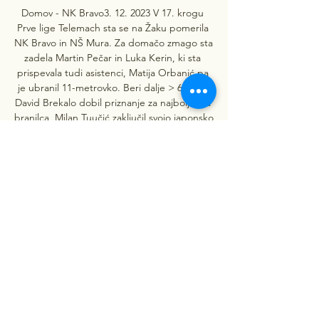
Domov - NK Bravo3. 12. 2023 V 17. krogu 
Prve lige Telemach sta se na Žaku pomerila 
NK Bravo in NŠ Mura. Za domačo zmago sta 
zadela Martin Pečar in Luka Kerin, ki sta 
prispevala tudi asistenci, Matija Orbanić pa 
je ubranil 11-metrovko. Beri dalje > 6. 2023 
David Brekalo dobil priznanje za najboljšega 
branilca, Milan Tuučić zaključil svojo japonsko 
epizodo. 5. 2023 Ekipa Bravo Mastercard ima 
ob koncu jesenskega dela prvenstva izjemno 
natrpan urnik. 

▶️ Olimpija Ljubljana vs Bravo Ljubljana Live 
Stream & on TV, Prediction, H2HDuring the 
last 8 meetings with Olimpija Ljubljana 
playing at home, Olimpija Ljubljana have 
won 5 times, there have been 2 draws while 
Bravo Ljubljana have won 1 times. The goal 
difference is 11-9 in favour of Olimpija 
Ljubljana. 
