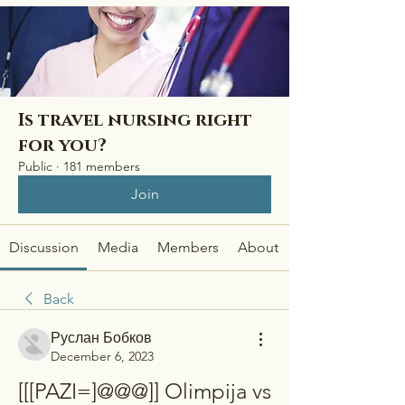
Is travel nursing right
for you?
Public
·
181 members
Join
Discussion
Media
Members
About
Back
Руслан Бобков
December 6, 2023
[[[PAZI=]@@@]] Olimpija vs 