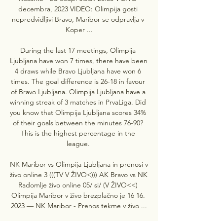
decembra, 2023 VIDEO: Olimpija gosti 
nepredvidljivi Bravo, Maribor se odpravlja v 
Koper ...

During the last 17 meetings, Olimpija 
Ljubljana have won 7 times, there have been 
4 draws while Bravo Ljubljana have won 6 
times. The goal difference is 26-18 in favour 
of Bravo Ljubljana. Olimpija Ljubljana have a 
winning streak of 3 matches in PrvaLiga. Did 
you know that Olimpija Ljubljana scores 34% 
of their goals between the minutes 76-90? 
This is the highest percentage in the 
league. 

NK Maribor vs Olimpija Ljubljana in prenosi v 
živo online 3 (((TV V ŽIVO<))) AK Bravo vs NK 
Radomlje živo online 05/ si/ (V ŽIVO<<) 
Olimpija Maribor v živo brezplačno je 16 16. 
2023 — NK Maribor - Prenos tekme v živo ...
