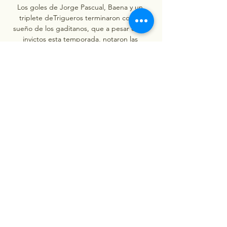
Los goles de Jorge Pascual, Baena y un 
triplete deTrigueros terminaron con el 
sueño de los gaditanos, que a pesar estar 
invictos esta temporada, notaron las 
categorías que les separan del equipo 
castellonense. El Granada por su parte ha 
ganado 0-3 al Arosa en la primera 
eliminatoria de la competición con goles de 
Callejón, Weismann y Diédhiou. Foto: Efe / 
Román Ríos El Valencia se clasificó para la 
segunda ronda de la Copa del Rey al 
superar a la Unión Deportiva Logroñés, de 
Segunda RFEF, gracias a dos goles que 
llegaron al final de cada tiempo. Pablo 
Gonzálbez y Diego López fueron los autores 
de los goles que sellaron el pase de los 
'chés'. 

Fútbol, España - Sevilla: marcadores en 
directo, resultados Próximos partidos: 06.12. 
Atletico Astorga - Sevilla FC, 09.12. RCD 