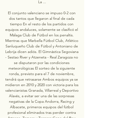
La ...

El conjunto valenciano se impuso 0-2 con 
dos tantos que llegaron al final de cada 
tiempo En el resto de los partidos con 
equipos andaluces, solamente se clasificó el 
Málaga Club de Fútbol en los penaltis. 
Mientras que Marbella Fútbol Club, Atlético 
Sanluqueño Club de Fútbol y Antoniano de 
Lebrija dicen adiós. El Gimnástica Segoviana 
- Sestao River y Atzeneta - Real Zaragoza no 
se disputaron por las condiciones 
meteorológicas El sorteo de la siguiente 
ronda, previsto para el 7 de noviembre, 
tendrá que retrasarse Ambos equipos ya se 
midieron en 2010 y 2020 con victoria para los 
valencianistas Granada, Villarreal y Deportivo 
Alavés, a evitar ser una de las sorpresas 
negativas de la Copa Andorra, Racing y 
Albacete, primeros equipos del fútbol 
profesional eliminados tras perder contra 
Astorga, Zamora y Terrassa Copa del Rey: 