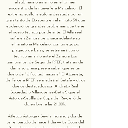
al submarino amarillo en el primer 
encuentro de la nueva 'era Marcelino'. El 
extremo acalló la euforia desatada por un 
gran tanto de Etxaburu en el minuto 54 que 
evidenció los grandes problemas que tiene 
el nuevo técnico por delante. El Villarreal 
sufre en Zamora pero saca adelante su 
eliminatoria Marcelino, con un equipo 
plagado de bajas, se estrenará como 
técnico amarillo ante el Zamora Los 
zamoranos, de Segunda RFEF, tratarán de 
dar la sorpresa pese a saber que es un 
duelo de "dificultad máxima" El Atzeneta, 
de Tercera RFEF, se medirá al Getafe y otros 
duelos destacados son Andratx-Real 
Sociedad o Villanovense-Betis Sigue el 
Astorga-Sevillla de Copa del Rey, el 6 de 
diciembre, a las 21:00h. 

Atlético Astorga - Sevilla: horario y dónde 
ver el partido de hace 1 día — La Copa del 
Rey celebra estos días su segunda ronda 