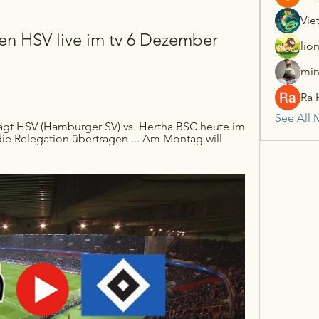
Vie
en HSV live im tv 6 Dezember 
lio
min
Ra 
See All 
rägt HSV (Hamburger SV) vs. Hertha BSC heute im 
e Relegation übertragen ... Am Montag will 