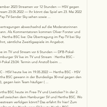
ezember 2023 Streamen vor 12 Stunden — HSV gegen 
ream 23.05.2022 — Ihr könnt das Spiel am 23. Mai 2022 
Pay-TV-Sender Sky sehen sowie ...

Übertragungen abwechselnd auf die Moderatorinnen 
fmann. Als Kommentatoren kommen Oliver Forster und 
 Hertha BSC live: Die Übertragung im Pay-TV bei Sky 
ähnt, sämtliche Zweitligaspiele im Angebot. 

ve im TV und Stream vor 6 Stunden — DFB-Pokal-
amburger SV live im TV und Stream · Hertha BSC - 
okal 23/24: Termin und Anstoß beim ...

 - HSV heute live im 19.05.2022 — Hertha BSC - HSV 
rtha BSC gewann in der Bundesliga 30-mal gegen den 
, gegen kein Team häufiger ( ...

ertha BSC heute im Free-TV und Liveticker? In der 2. 
ell zwischen dem Hamburger SV und Hertha BSC. Wo 
vestream verfolgen könnt? Das erfahrt Ihr hier! Zum 
empfängt der Hamburger SV heute Hertha BSC. 