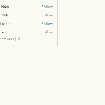
t Nam
Follow
n 198z
Follow
i sznia
Follow
He
Follow
Members (181)