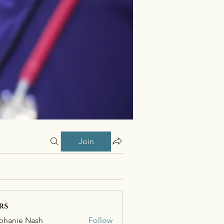
Join
rs
phanie Nash
Follow