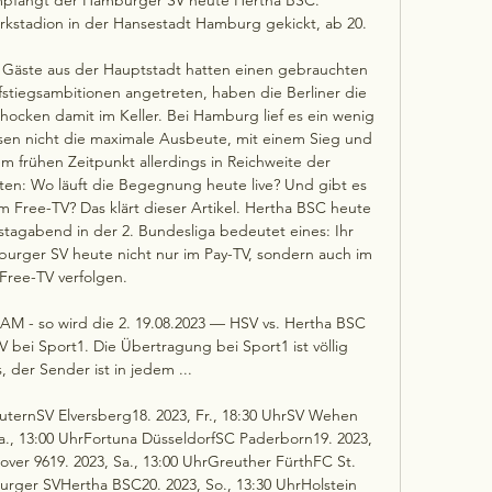
stadion in der Hansestadt Hamburg gekickt, ab 20. 

e Gäste aus der Hauptstadt hatten einen gebrauchten 
ufstiegsambitionen angetreten, haben die Berliner die 
hocken damit im Keller. Bei Hamburg lief es ein wenig 
sen nicht die maximale Ausbeute, mit einem Sieg und 
m frühen Zeitpunkt allerdings in Reichweite der 
en: Wo läuft die Begegnung heute live? Und gibt es 
m Free-TV? Das klärt dieser Artikel. Hertha BSC heute 
tagabend in der 2. Bundesliga bedeutet eines: Ihr 
urger SV heute nicht nur im Pay-TV, sondern auch im 
Free-TV verfolgen. 

AM - so wird die 2. 19.08.2023 — HSV vs. Hertha BSC 
 bei Sport1. Die Übertragung bei Sport1 ist völlig 
, der Sender ist in jedem ...

lauternSV Elversberg18. 2023, Fr., 18:30 UhrSV Wehen 
., 13:00 UhrFortuna DüsseldorfSC Paderborn19. 2023, 
ver 9619. 2023, Sa., 13:00 UhrGreuther FürthFC St. 
burger SVHertha BSC20. 2023, So., 13:30 UhrHolstein 