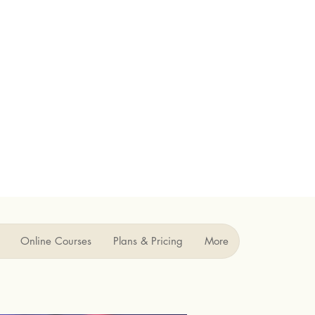
Online Courses
Plans & Pricing
More