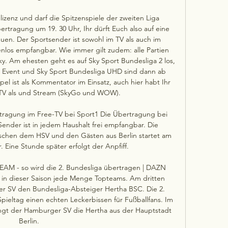
lizenz und darf die Spitzenspiele der zweiten Liga 
tragung um 19. 30 Uhr, Ihr dürft Euch also auf eine 
uen. Der Sportsender ist sowohl im TV als auch im 
nlos empfangbar. Wie immer gilt zudem: alle Partien 
y. Am ehesten geht es auf Sky Sport Bundesliga 2 los, 
p Event und Sky Sport Bundesliga UHD sind dann ab 
el ist als Kommentator im Einsatz, auch hier habt Ihr 
TV als und Stream (SkyGo und WOW). 

rtragung im Free-TV bei Sport1 Die Übertragung bei 
 Sender ist in jedem Haushalt frei empfangbar. Die 
ischen dem HSV und den Gästen aus Berlin startet am 
Eine Stunde später erfolgt der Anpfiff. 

EAM - so wird die 2. Bundesliga übertragen | DAZN 
 in dieser Saison jede Menge Topteams. Am dritten 
r SV den Bundesliga-Absteiger Hertha BSC. Die 2. 
pieltag einen echten Leckerbissen für Fußballfans. Im 
t der Hamburger SV die Hertha aus der Hauptstadt 
Berlin. 
