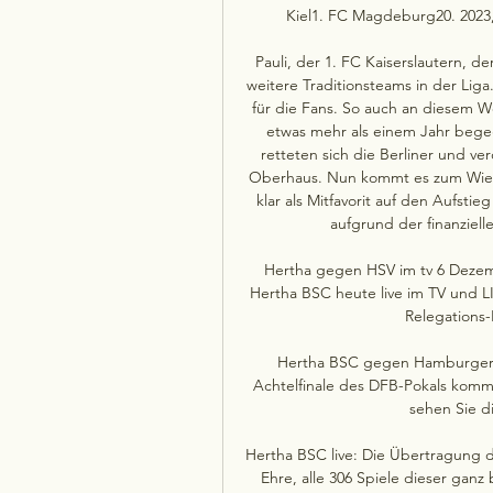
Kiel1. FC Magdeburg20. 2023,
Pauli, der 1. FC Kaiserslautern, de
weitere Traditionsteams in der Liga
für die Fans. So auch an diesem 
etwas mehr als einem Jahr begeg
retteten sich die Berliner und v
Oberhaus. Nun kommt es zum Wied
klar als Mitfavorit auf den Aufstie
aufgrund der finanziell
Hertha gegen HSV im tv 6 Dezem
Hertha BSC heute live im TV und L
Relegations-
Hertha BSC gegen Hamburger S
Achtelfinale des DFB-Pokals komm
sehen Sie di
Hertha BSC live: Die Übertragung d
Ehre, alle 306 Spiele dieser ganz