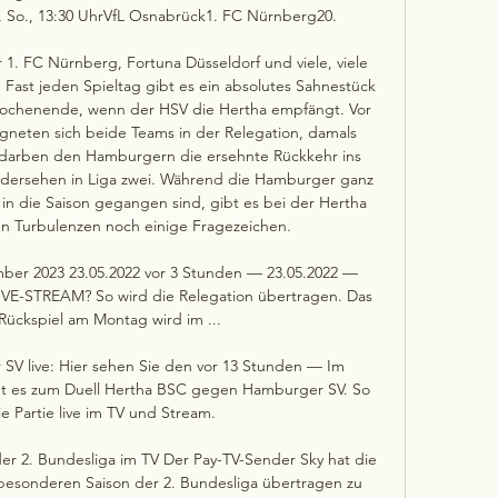
 So., 13:30 UhrVfL Osnabrück1. FC Nürnberg20. 

r 1. FC Nürnberg, Fortuna Düsseldorf und viele, viele 
. Fast jeden Spieltag gibt es ein absolutes Sahnestück 
Wochenende, wenn der HSV die Hertha empfängt. Vor 
neten sich beide Teams in der Relegation, damals 
erdarben den Hamburgern die ersehnte Rückkehr ins 
ersehen in Liga zwei. Während die Hamburger ganz 
g in die Saison gegangen sind, gibt es bei der Hertha 
en Turbulenzen noch einige Fragezeichen. 

ber 2023 23.05.2022 vor 3 Stunden — 23.05.2022 — 
IVE-STREAM? So wird die Relegation übertragen. Das 
Rückspiel am Montag wird im ...

V live: Hier sehen Sie den vor 13 Stunden — Im 
t es zum Duell Hertha BSC gegen Hamburger SV. So 
e Partie live im TV und Stream.

er 2. Bundesliga im TV Der Pay-TV-Sender Sky hat die 
 besonderen Saison der 2. Bundesliga übertragen zu 