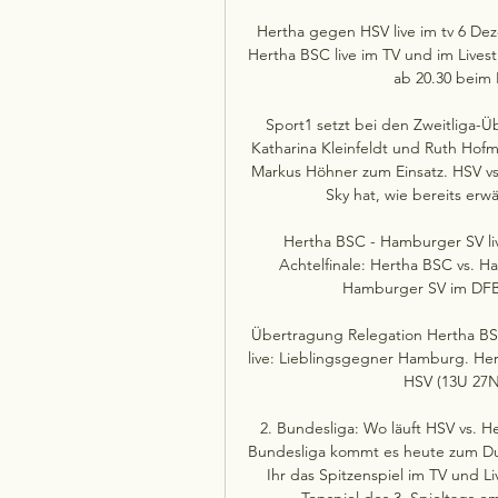
Hertha gegen HSV live im tv 6 D
Hertha BSC live im TV und im Livest
ab 20.30 beim 
Sport1 setzt bei den Zweitliga-
Katharina Kleinfeldt und Ruth Ho
Markus Höhner zum Einsatz. HSV vs.
Sky hat, wie bereits erw
Hertha BSC - Hamburger SV li
Achtelfinale: Hertha BSC vs. H
Hamburger SV im DFB-P
Übertragung Relegation Hertha BSC
live: Lieblingsgegner Hamburg. He
HSV (13U 27N)
2. Bundesliga: Wo läuft HSV vs. H
Bundesliga kommt es heute zum Du
Ihr das Spitzenspiel im TV und Li
Topspiel des 3. Spieltags 