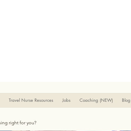
Travel Nurse Resources
Jobs
Coaching (NEW)
Blog
rsing right for you?