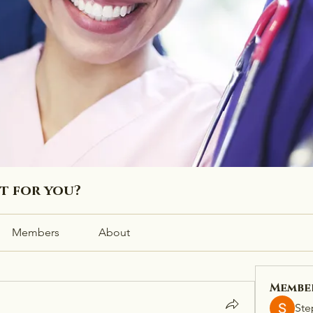
ht for you?
Members
About
Membe
Ste