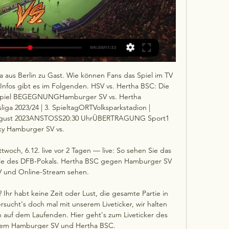
aus Berlin zu Gast. Wie können Fans das Spiel im TV 
nfos gibt es im Folgenden. HSV vs. Hertha BSC: Die 
 Spiel BEGEGNUNGHamburger SV vs. Hertha 
 2023/24 | 3. SpieltagORTVolksparkstadion | 
gust 2023ANSTOSS20:30 UhrÜBERTRAGUNG Sport1 
ky Hamburger SV vs. 

ch, 6.12. live vor 2 Tagen — live: So sehen Sie das 
nale des DFB-Pokals. Hertha BSC gegen Hamburger SV 
TV und Online-Stream sehen.

 Ihr habt keine Zeit oder Lust, die gesamte Partie in 
sucht's doch mal mit unserem Liveticker, wir halten 
 auf dem Laufenden. Hier geht's zum Liveticker des 
dem Hamburger SV und Hertha BSC. 
