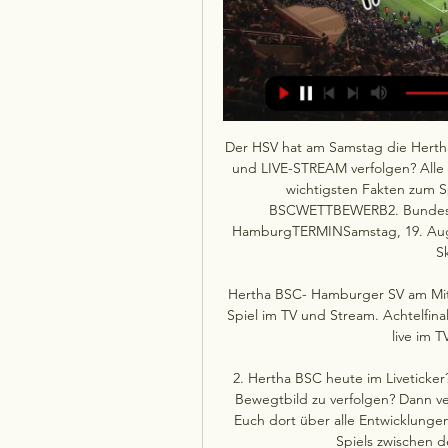
Der HSV hat am Samstag die Hertha 
und LIVE-STREAM verfolgen? Alle I
wichtigsten Fakten zum
BSCWETTBEWERB2. Bundesliga
HamburgTERMINSamstag, 19. Au
S
Hertha BSC- Hamburger SV am Mittwo
Spiel im TV und Stream. Achtelfi
live im 
2. Hertha BSC heute im Liveticker?
Bewegtbild zu verfolgen? Dann ver
Euch dort über alle Entwicklungen
Spiels zwischen 