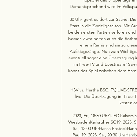
Dementsprechend wird im Volkspark
30 Uhr geht es dort zur Sache. Di
Start in die Zweitligasaison. Mit A
beiden ersten Partien verloren und 
besser. Zwar holten auch die Rotho
einem Remis sind sie zu diese
Aufstiegsränge. Nun zum Wichtigst
eventuell sogar eine Übertragung i
im Free-TV und Livestream? Sams
könnt das Spiel zwischen dem Hamb
HSV vs. Hertha BSC: TV, LIVE-STRE
live: Die Übertragung im Free-TV
kostenlos
2023, Fr., 18:30 Uhr1. FC Kaisers
WiesbadenKarlsruher SC19. 2023, Sa
Sa., 13:00 UhrHansa RostockHanno
Pauli19. 2023, Sa., 20:30 UhrHam