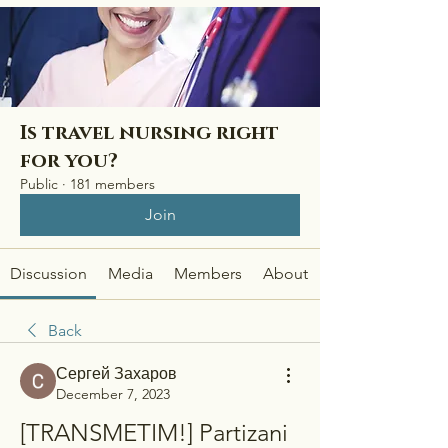
Is travel nursing right
for you?
Public
·
181 members
Join
Discussion
Media
Members
About
Back
Сергей Захаров
December 7, 2023
[TRANSMETIM!] Partizani 