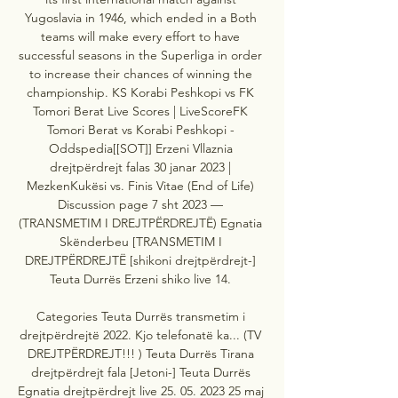
Yugoslavia in 1946, which ended in a Both 
teams will make every effort to have 
successful seasons in the Superliga in order 
to increase their chances of winning the 
championship. KS Korabi Peshkopi vs FK 
Tomori Berat Live Scores | LiveScoreFK 
Tomori Berat vs Korabi Peshkopi - 
Oddspedia[[SOT]] Erzeni Vllaznia 
drejtpërdrejt falas 30 janar 2023 | 
MezkenKukësi vs. Finis Vitae (End of Life) 
Discussion page 7 sht 2023 — 
(TRANSMETIM I DREJTPËRDREJTË) Egnatia 
Skënderbeu [TRANSMETIM I 
DREJTPËRDREJTË [shikoni drejtpërdrejt-] 
Teuta Durrës Erzeni shiko live 14. 

Categories Teuta Durrës transmetim i 
drejtpërdrejtë 2022. Kjo telefonatë ka... (TV 
DREJTPËRDREJT!!! ) Teuta Durrës Tirana 
drejtpërdrejt fala [Jetoni-] Teuta Durrës 
Egnatia drejtpërdrejt live 25. 05. 2023 25 maj 