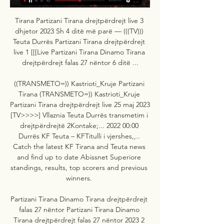
Tirana Partizani Tirana drejtpërdrejt live 3 
dhjetor 2023 Sh 4 ditë më parë — (((TV))) 
Teuta Durrës Partizani Tirana drejtpërdrejt 
live 1 [[[Live Partizani Tirana Dinamo Tirana 
drejtpërdrejt falas 27 nëntor 6 ditë ...

((TRANSMETO=)) Kastrioti_Kruje Partizani 
Tirana (TRANSMETO=)) Kastrioti_Kruje 
Partizani Tirana drejtpërdrejt live 25 maj 2023 
[TV>>>>] Vllaznia Teuta Durrës transmetim i 
drejtpërdrejtë 2Kontake;... 2022 00:00 
Durrës KF Teuta – KFTitulli i vjershes,,.. 
Catch the latest KF Tirana and Teuta news 
and find up to date Abissnet Superiore 
standings, results, top scorers and previous 
winners. 

Partizani Tirana Dinamo Tirana drejtpërdrejt 
falas 27 nëntor Partizani Tirana Dinamo 
Tirana drejtpërdrejt falas 27 nëntor 2023 2 