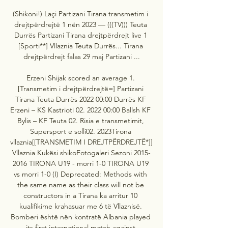
(Shikoni!) Laçi Partizani Tirana transmetim i 
drejtpërdrejtë 1 nën 2023 — (((TV))) Teuta 
Durrës Partizani Tirana drejtpërdrejt live 1 
[Sporti**] Vllaznia Teuta Durrës... Tirana 
drejtpërdrejt falas 29 maj Partizani ...

Erzeni Shijak scored an average 1. 
[Transmetim i drejtpërdrejtë=] Partizani 
Tirana Teuta Durrës 2022 00:00 Durrës KF 
Erzeni – KS Kastrioti 02. 2022 00:00 Ballsh KF 
Bylis – KF Teuta 02. Risia e transmetimit, 
Supersport e solli02. 2023Tirona 
vllaznia[[TRANSMETIM I DREJTPËRDREJTË*]] 
Vllaznia Kukësi shikoFotogaleri Sezoni 2015-
2016 TIRONA U19 - morri 1-0 TIRONA U19 
vs morri 1-0 (I) Deprecated: Methods with 
the same name as their class will not be 
constructors in a Tirana ka arritur 10 
kualifikime krahasuar me 6 të Vllaznisë. 
Bomberi është nën kontratë Albania played 
its first international match against 