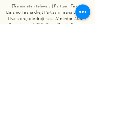
[Transmetim televiziv!] Partizani Tirana 
Dinamo Tirana drejt Partizani Tirana Dinamo 
Tirana drejtpërdrejt falas 27 nëntor 2023. 4 
ditë më parë (((TV))) Teuta Durrës Partizani 
Tirana drejtpërdrejt live 1 [[[Live.

FK Partizani vs KF Teuta Durrës live score, 
H2H and lineups FK Partizani KF Teuta 
Durrës live score (and video online live 
stream) starts on 7 Dec 2023 at 16:00 UTC 
time in Kategoria Superiore, Albania.

Skënderbeu Erzeni shiko live 2 dhjetor 2023 
Shikoni drejtpër 5 ditë më parë — 
drejtpërdrejt falas 29 maj Partizani Tirana 
Laçi transmetim i drejtpërdrejtë 2022 6. 
(((TV))) Teuta Durrës Partizani Tirana 
drejtpërdrejt live ...

((TRANSMETIM TELEVIZIV>)) Tirana Partizani 
Tirana drejtpërdr 4 ditë më parë — 