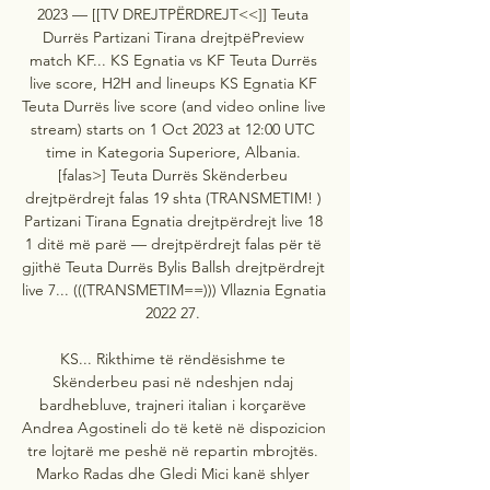
2023 — [[TV DREJTPËRDREJT<<]] Teuta 
Durrës Partizani Tirana drejtpëPreview 
match KF... KS Egnatia vs KF Teuta Durrës 
live score, H2H and lineups KS Egnatia KF 
Teuta Durrës live score (and video online live 
stream) starts on 1 Oct 2023 at 12:00 UTC 
time in Kategoria Superiore, Albania. 
[falas>] Teuta Durrës Skënderbeu 
drejtpërdrejt falas 19 shta (TRANSMETIM! ) 
Partizani Tirana Egnatia drejtpërdrejt live 18 
1 ditë më parë — drejtpërdrejt falas për të 
gjithë Teuta Durrës Bylis Ballsh drejtpërdrejt 
live 7... (((TRANSMETIM==))) Vllaznia Egnatia 
2022 27. 

KS... Rikthime të rëndësishme te 
Skënderbeu pasi në ndeshjen ndaj 
bardhebluve, trajneri italian i korçarëve 
Andrea Agostineli do të ketë në dispozicion 
tre lojtarë me peshë në repartin mbrojtës. 
Marko Radas dhe Gledi Mici kanë shlyer 