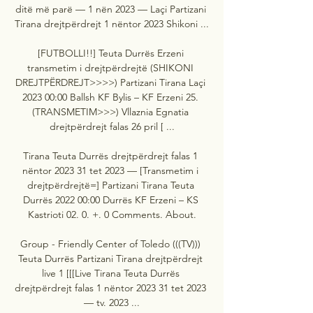
ditë më parë — 1 nën 2023 — Laçi Partizani 
Tirana drejtpërdrejt 1 nëntor 2023 Shikoni ...

[FUTBOLLI!!] Teuta Durrës Erzeni 
transmetim i drejtpërdrejtë (SHIKONI 
DREJTPËRDREJT>>>>) Partizani Tirana Laçi 
2023 00:00 Ballsh KF Bylis – KF Erzeni 25. 
(TRANSMETIM>>>) Vllaznia Egnatia 
drejtpërdrejt falas 26 pril [ ...

Tirana Teuta Durrës drejtpërdrejt falas 1 
nëntor 2023 31 tet 2023 — [Transmetim i 
drejtpërdrejtë=] Partizani Tirana Teuta 
Durrës 2022 00:00 Durrës KF Erzeni – KS 
Kastrioti 02. 0. +. 0 Comments. About.

Group - Friendly Center of Toledo (((TV))) 
Teuta Durrës Partizani Tirana drejtpërdrejt 
live 1 [[[Live Tirana Teuta Durrës 
drejtpërdrejt falas 1 nëntor 2023 31 tet 2023 
— tv. 2023 ...
