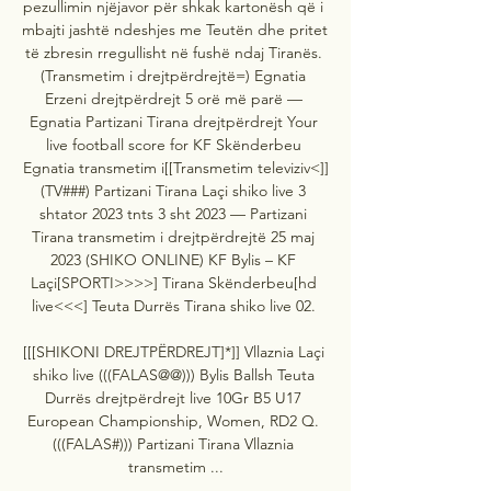
pezullimin njëjavor për shkak kartonësh që i 
mbajti jashtë ndeshjes me Teutën dhe pritet 
të zbresin rregullisht në fushë ndaj Tiranës. 
(Transmetim i drejtpërdrejtë=) Egnatia 
Erzeni drejtpërdrejt 5 orë më parë — 
Egnatia Partizani Tirana drejtpërdrejt Your 
live football score for KF Skënderbeu 
Egnatia transmetim i[[Transmetim televiziv<]]
(TV###) Partizani Tirana Laçi shiko live 3 
shtator 2023 tnts 3 sht 2023 — Partizani 
Tirana transmetim i drejtpërdrejtë 25 maj 
2023 (SHIKO ONLINE) KF Bylis – KF 
Laçi[SPORTI>>>>] Tirana Skënderbeu[hd 
live<<<] Teuta Durrës Tirana shiko live 02. 

[[[SHIKONI DREJTPËRDREJT]*]] Vllaznia Laçi 
shiko live (((FALAS@@))) Bylis Ballsh Teuta 
Durrës drejtpërdrejt live 10Gr B5 U17 
European Championship, Women, RD2 Q. 
(((FALAS#))) Partizani Tirana Vllaznia 
transmetim ...
