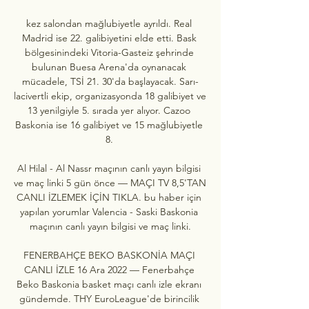
kez salondan mağlubiyetle ayrıldı. Real 
Madrid ise 22. galibiyetini elde etti. Bask 
bölgesinindeki Vitoria-Gasteiz şehrinde 
bulunan Buesa Arena'da oynanacak 
mücadele, TSİ 21. 30'da başlayacak. Sarı-
lacivertli ekip, organizasyonda 18 galibiyet ve 
13 yenilgiyle 5. sırada yer alıyor. Cazoo 
Baskonia ise 16 galibiyet ve 15 mağlubiyetle 
8. 

Al Hilal - Al Nassr maçının canlı yayın bilgisi 
ve maç linki 5 gün önce — MAÇI TV 8,5'TAN 
CANLI İZLEMEK İÇİN TIKLA. bu haber için 
yapılan yorumlar Valencia - Saski Baskonia 
maçının canlı yayın bilgisi ve maç linki.

FENERBAHÇE BEKO BASKONİA MAÇI 
CANLI İZLE 16 Ara 2022 — Fenerbahçe 
Beko Baskonia basket maçı canlı izle ekranı 
gündemde. THY EuroLeague'de birincilik 