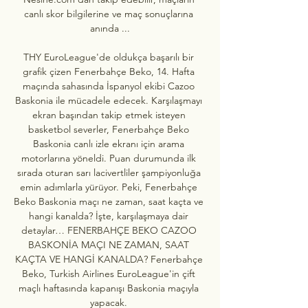
canlı skor bilgilerine ve maç sonuçlarına 
anında ...

THY EuroLeague'de oldukça başarılı bir 
grafik çizen Fenerbahçe Beko, 14. Hafta 
maçında sahasında İspanyol ekibi Cazoo 
Baskonia ile mücadele edecek. Karşılaşmayı 
ekran başından takip etmek isteyen 
basketbol severler, Fenerbahçe Beko 
Baskonia canlı izle ekranı için arama 
motorlarına yöneldi. Puan durumunda ilk 
sırada oturan sarı lacivertliler şampiyonluğa 
emin adımlarla yürüyor. Peki, Fenerbahçe 
Beko Baskonia maçı ne zaman, saat kaçta ve 
hangi kanalda? İşte, karşılaşmaya dair 
detaylar… FENERBAHÇE BEKO CAZOO 
BASKONİA MAÇI NE ZAMAN, SAAT 
KAÇTA VE HANGİ KANALDA? Fenerbahçe 
Beko, Turkish Airlines EuroLeague'in çift 
maçlı haftasında kapanışı Baskonia maçıyla 
yapacak. 
