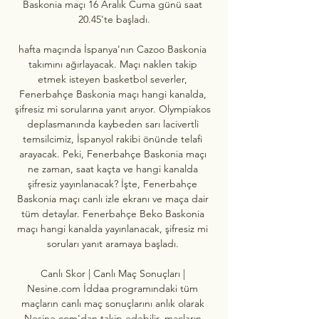
Baskonia maçı 16 Aralık Cuma günü saat 
20.45'te başladı.

hafta maçında İspanya'nın Cazoo Baskonia 
takımını ağırlayacak. Maçı naklen takip 
etmek isteyen basketbol severler, 
Fenerbahçe Baskonia maçı hangi kanalda, 
şifresiz mi sorularına yanıt arıyor. Olympiakos 
deplasmanında kaybeden sarı lacivertli 
temsilcimiz, İspanyol rakibi önünde telafi 
arayacak. Peki, Fenerbahçe Baskonia maçı 
ne zaman, saat kaçta ve hangi kanalda 
şifresiz yayınlanacak? İşte, Fenerbahçe 
Baskonia maçı canlı izle ekranı ve maça dair 
tüm detaylar. Fenerbahçe Beko Baskonia 
maçı hangi kanalda yayınlanacak, şifresiz mi 
soruları yanıt aramaya başladı. 

Canlı Skor | Canlı Maç Sonuçları | 
Nesine.com İddaa programındaki tüm 
maçların canlı maç sonuçlarını anlık olarak 
Nesine.com'dan takip edebilir, maçların 