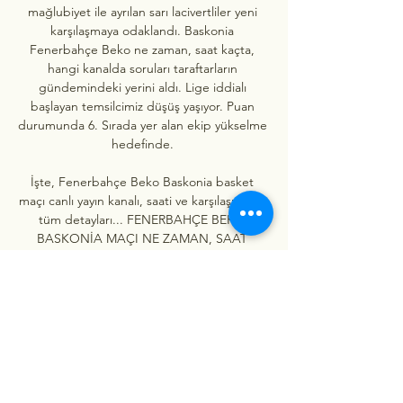
mağlubiyet ile ayrılan sarı lacivertliler yeni 
karşılaşmaya odaklandı. Baskonia 
Fenerbahçe Beko ne zaman, saat kaçta, 
hangi kanalda soruları taraftarların 
gündemindeki yerini aldı. Lige iddialı 
başlayan temsilcimiz düşüş yaşıyor. Puan 
durumunda 6. Sırada yer alan ekip yükselme 
hedefinde. 

İşte, Fenerbahçe Beko Baskonia basket 
maçı canlı yayın kanalı, saati ve karşılaşmanın 
tüm detayları... FENERBAHÇE BEKO 
BASKONİA MAÇI NE ZAMAN, SAAT 
KAÇTA? EuroLeague karşılaşması 
Fenerbahçe Beko Baskonia maçı 16 Aralık 
2022 Cuma bugün oynanacak. Heyecan dolu 
mücadele saat 20. 45'te başlayacak. 
FENERBAHÇE BEKO BASKONİA MAÇI 
HANGİ KANALDA? Ülker Spor ve Etkinlik 
Salonu'nda oynanacak Fenerbahçe Beko 
Baskonia maçı, S Sport ekranlarından naklen 