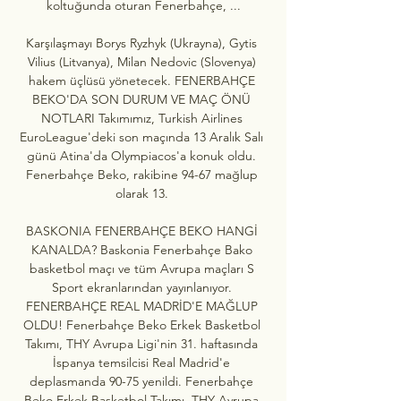
koltuğunda oturan Fenerbahçe, ...

Karşılaşmayı Borys Ryzhyk (Ukrayna), Gytis 
Vilius (Litvanya), Milan Nedovic (Slovenya) 
hakem üçlüsü yönetecek. FENERBAHÇE 
BEKO'DA SON DURUM VE MAÇ ÖNÜ 
NOTLARI Takımımız, Turkish Airlines 
EuroLeague'deki son maçında 13 Aralık Salı 
günü Atina'da Olympiacos'a konuk oldu. 
Fenerbahçe Beko, rakibine 94-67 mağlup 
olarak 13. 

BASKONIA FENERBAHÇE BEKO HANGİ 
KANALDA? Baskonia Fenerbahçe Bako 
basketbol maçı ve tüm Avrupa maçları S 
Sport ekranlarından yayınlanıyor. 
FENERBAHÇE REAL MADRİD'E MAĞLUP 
OLDU! Fenerbahçe Beko Erkek Basketbol 
Takımı, THY Avrupa Ligi'nin 31. haftasında 
İspanya temsilcisi Real Madrid'e 
deplasmanda 90-75 yenildi. Fenerbahçe 
Beko Erkek Basketbol Takımı, THY Avrupa 