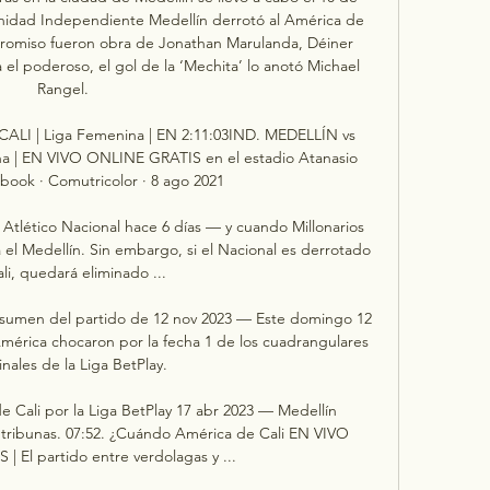
nidad Independiente Medellín derrotó al América de 
mpromiso fueron obra de Jonathan Marulanda, Déiner 
l poderoso, el gol de la ‘Mechita’ lo anotó Michael 
Rangel. 

LI | Liga Femenina | EN 2:11:03IND. MEDELLÍN vs 
 | EN VIVO ONLINE GRATIS en el estadio Atanasio 
book · Comutricolor · 8 ago 2021

 Atlético Nacional hace 6 días — y cuando Millonarios 
 el Medellín. Sin embargo, si el Nacional es derrotado 
li, quedará eliminado ...

resumen del partido de 12 nov 2023 — Este domingo 12 
érica chocaron por la fecha 1 de los cuadrangulares 
inales de la Liga BetPlay.

e Cali por la Liga BetPlay 17 abr 2023 — Medellín 
s tribunas. 07:52. ¿Cuándo América de Cali EN VIVO 
 El partido entre verdolagas y ...
