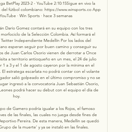
ga BetPlay 2023-2 - YouTube 2:10:15Sigue en vivo la 
s del fútbol colombiano: https://www.winsports.co App 
..YouTube · Win Sports · hace 3 semanas

án Darío Gomez contará en su equipo con los tres 
morfociclo de la Selección Colombia. Así formará el 
Twitter Independiente Medellín Por los lados del 
ano esperan seguir por buen camino y conseguir su 
os de Juan Carlos Osorio vienen de derrotar a Once 
isita a territorio antioqueño en un mes, el 24 de julio 
 1 a 3 y el 1 de agosto cayeron por la mínima en el 
 El estratega escarlata no podrá contar con el volante 
gador salió golpeado en el último compromiso y no se 
ugar ingresó a la convocatoria Juan Sebastián Osorio, 
eones podrá hacer su debut con el equipo el día de 
hoy. 

o de Gamero podría igualar a los Rojos, el famoso 
laves de las finales, las cuales no juega desde fines de 
eportivo Pereira. De esta manera, Medellín se quedó 
po de la muerte' y ya se instaló en las finales. 
