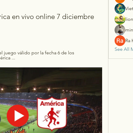
Vie
ca en vivo online 7 diciembre 
lio
min
Ra 
See All 
 juego válido por la fecha 6 de los 
rica ...