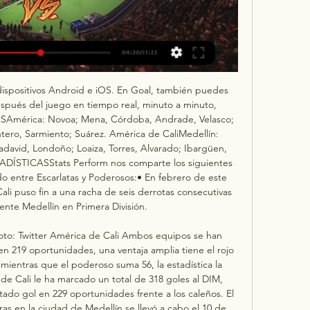
dispositivos Android e iOS. En Goal, también puedes 
spués del juego en tiempo real, minuto a minuto, 
América: Novoa; Mena, Córdoba, Andrade, Velasco; 
ntero, Sarmiento; Suárez. América de CaliMedellín: 
avid, Londoño; Loaiza, Torres, Alvarado; Ibargüen, 
DÍSTICASStats Perform nos comparte los siguientes 
ido entre Escarlatas y Poderosos:• En febrero de este 
ali puso fin a una racha de seis derrotas consecutivas 
nte Medellín en Primera División. 

Foto: Twitter América de Cali Ambos equipos se han 
 en 219 oportunidades, una ventaja amplia tiene el rojo 
 mientras que el poderoso suma 56, la estadística la 
 Cali le ha marcado un total de 318 goles al DIM, 
ado gol en 229 oportunidades frente a los caleños. El 
s en la ciudad de Medellín se llevó a cabo el 10 de 