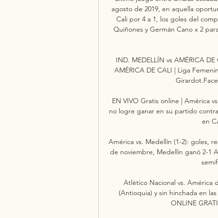
agosto de 2019, en aquella oportu
Cali por 4 a 1, los goles del co
Quiñones y Germán Cano x 2 para e
IND. MEDELLÍN vs AMÉRICA DE CA
AMÉRICA DE CALI | Liga Femenina
Girardot.Face
EN VIVO Gratis online | América vs
no logre ganar en su partido contra
en Ca
América vs. Medellín (1-2): goles, 
de noviembre, Medellín ganó 2-1 Am
semif
Atlético Nacional vs. América d
(Antioquia) y sin hinchada en la
ONLINE GRATIS |