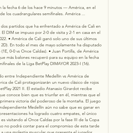
 la fecha 6 de los hace 9 minutos — América, en el 
 de los cuadrangulares semifinales. América ...

dos partidos que ha enfrentado a América de Cali en 
El DIM se impuso por 2-0 de visita y 2-1 en casa en el 
22. • América de Cali ganó solo uno de sus últimos 
2E 2D). En todo el mes de mayo solamente ha disputado 
(1E, 0-0 vs Once Caldas). • Juan Portilla, de América 
que más balones recuperó para su equipo en la fecha 
finales de la Liga BetPlay DIMAYOR 2023-I (16). 

tido entre Independiente Medellín vs América de 
ca de Cali protagonizarán un nuevo clásico de rojos 
etPlay 2021 II. El estadio Atanasio Girardot recibe 
e conoce bien que es triunfar en él, mientras que el 
 primera victoria del poderoso de la montaña. El juego 
e. Independiente Medellín aún no sabe que es ganar en 
o presentaciones ha logrado cuatro empates, el único 
es visitando al Once Caldas por la fase III de la Copa 
so no podrá contar para el compromiso de esta tarde 
a una molestia muscular que presenta el jugador, 