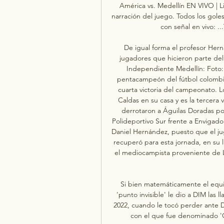
América vs. Medellín EN VIVO | Li
narración del juego. Todos los gole
con señal en vivo: .
De igual forma el profesor Hern
jugadores que hicieron parte del 
Independiente Medellín: Foto: 
pentacampeón del fútbol colombi
cuarta victoria del campeonato. L
Caldas en su casa y es la tercera v
derrotaron a Águilas Doradas por
Polideportivo Sur frente a Envigado.
Daniel Hernández, puesto que el ju
recuperó para esta jornada, en su l
el mediocampista proveniente de L
Si bien matemáticamente el equip
'punto invisible' le dio a DIM las l
2022, cuando le tocó perder ante D
con el que fue denominado 'Gru