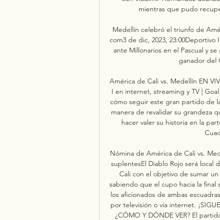
mientras que pudo recuper
Medellín celebró el triunfo de Amér
com3 de dic, 2023, 23:00Deportivo I
ante Millonarios en el Pascual y se 
ganador del 
América de Cali vs. Medellín EN VI
I en internet, streaming y TV | Goa
cómo seguir este gran partido de la
manera de revalidar su grandeza qu
hacer valer su historia en la pa
Cuad
Nómina de América de Cali vs. Medell
suplentesEl Diablo Rojo será local
Cali con el objetivo de sumar un 
sabiendo que el cupo hacia la final
los aficionados de ambas escuadras
por televisión o vía internet. ¡
¿CÓMO Y DÓNDE VER? El partido se