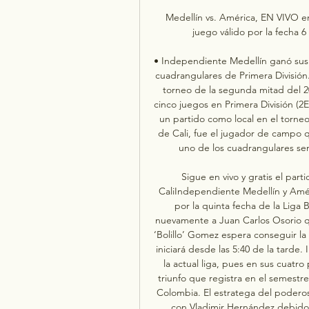
Medellín vs. América, EN VIVO en
juego válido por la fecha 6
• Independiente Medellín ganó sus 
cuadrangulares de Primera División. 
torneo de la segunda mitad del 20
cinco juegos en Primera División (
un partido como local en el torneo 
de Cali, fue el jugador de campo 
uno de los cuadrangulares semi
Sigue en vivo y gratis el par
CaliIndependiente Medellín y Améri
por la quinta fecha de la Liga B
nuevamente a Juan Carlos Osorio qu
‘Bolillo’ Gomez espera conseguir la
iniciará desde las 5:40 de la tard
la actual liga, pues en sus cuatr
triunfo que registra en el semestre 
Colombia. El estratega del podero
con Vladimir Hernández debido 