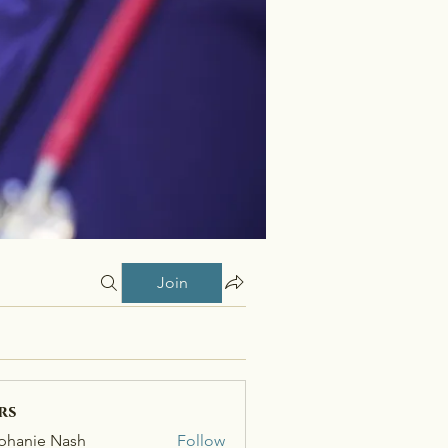
Join
rs
phanie Nash
Follow