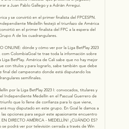
ar a Juan Pablo Gallego y a Adrián Arregui. 

ica y se convirtió en el primer finalista del FPCESPN. 
ndependiente Medellín festejó el triunfazo de América 
convirtió en el primer finalista del FPC a la espera del 
Grupo A de los cuadrangulares. 

VO ONLINE: dónde y cómo ver por la Liga BetPlay 2023 
l. com ColombiaGoal te trae toda la información sobre 
 Liga BetPlay. América de Cali sabe que no hay mejor 
e con títulos y para lograrlo, sabe también que debe 
rte final del campeonato donde está disputando los 
rangulares semifinales. 

ín por la Liga BetPlay 2023 I: convocados, titulares y 
 del Independiente Medellín en el Pascual Guerrero de 
triunfo que lo llene de confianza para lo que viene, 
 será muy disputado en este grupo. En Goal le damos a 
 las opciones para seguir este apasionante encuentro 
SIGUE EN DIRECTO AMÉRICA - MEDELLÍN! ¿CUÁNDO ES? 
 podrá ver por televisión cerrada a través de Win 