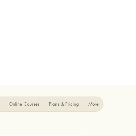
Online Courses
Plans & Pricing
More