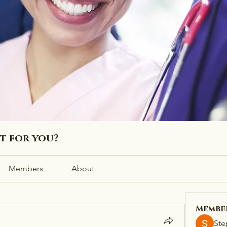
ht for you?
Members
About
Membe
Ste