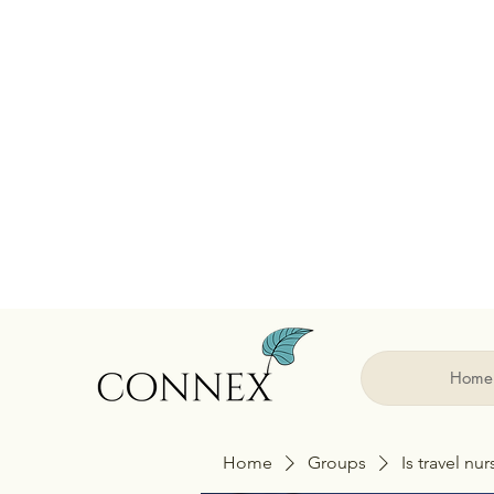
Home
Home
Groups
Is travel nu