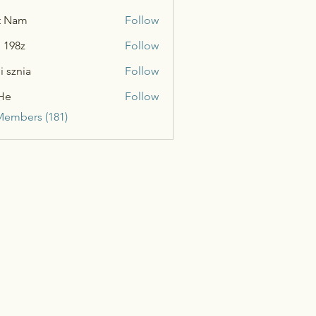
t Nam
Follow
n 198z
Follow
i sznia
Follow
He
Follow
Members (181)