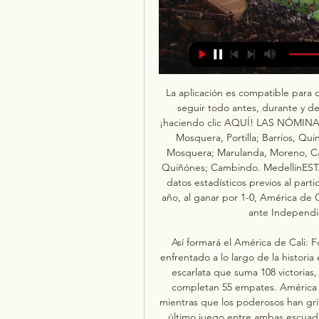
La aplicación es compatible para 
seguir todo antes, durante y de
¡haciendo clic AQUÍ! LAS NÓMINAS
Mosquera, Portilla; Barrios, Qui
Mosquera; Marulanda, Moreno, Cad
Quiñónes; Cambindo. MedellínESTA
datos estadísticos previos al part
año, al ganar por 1-0, América de C
ante Independie
Así formará el América de Cali: 
enfrentado a lo largo de la historia
escarlata que suma 108 victorias,
completan 55 empates. América de
mientras que los poderosos han grit
último juego entre ambas escuadra