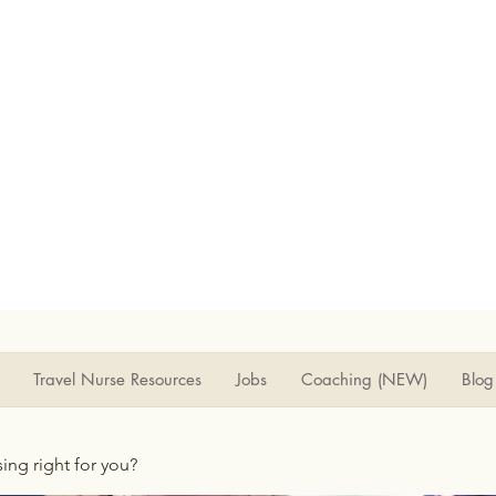
Travel Nurse Resources
Jobs
Coaching (NEW)
Blog
rsing right for you?