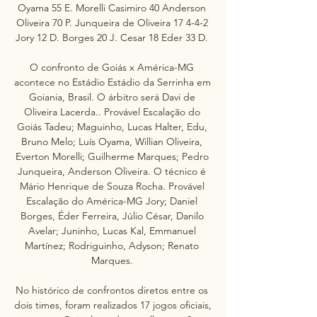
Oyama 55 E. Morelli Casimiro 40 Anderson 
Oliveira 70 P. Junqueira de Oliveira 17 4-4-2 
Jory 12 D. Borges 20 J. Cesar 18 Eder 33 D. 

O confronto de Goiás x América-MG 
acontece no Estádio Estádio da Serrinha em 
Goiania, Brasil. O árbitro será Davi de 
Oliveira Lacerda.. Provável Escalação do 
Goiás Tadeu; Maguinho, Lucas Halter, Edu, 
Bruno Melo; Luís Oyama, Willian Oliveira, 
Everton Morelli; Guilherme Marques; Pedro 
Junqueira, Anderson Oliveira. O técnico é 
Mário Henrique de Souza Rocha. Provável 
Escalação do América-MG Jory; Daniel 
Borges, Éder Ferreira, Júlio César, Danilo 
Avelar; Juninho, Lucas Kal, Emmanuel 
Martínez; Rodriguinho, Adyson; Renato 
Marques. 

No histórico de confrontos diretos entre os 
dois times, foram realizados 17 jogos oficiais, 