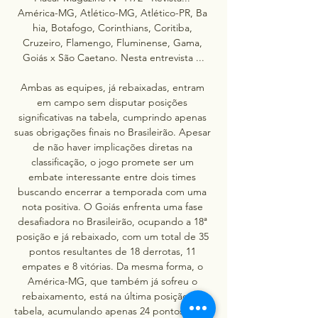
América-MG, Atlético-MG, Atlético-PR, Ba 
hia, Botafogo, Corinthians, Coritiba, 
Cruzeiro, Flamengo, Fluminense, Gama, 
Goiás x São Caetano. Nesta entrevista ...

Ambas as equipes, já rebaixadas, entram 
em campo sem disputar posições 
significativas na tabela, cumprindo apenas 
suas obrigações finais no Brasileirão. Apesar 
de não haver implicações diretas na 
classificação, o jogo promete ser um 
embate interessante entre dois times 
buscando encerrar a temporada com uma 
nota positiva. O Goiás enfrenta uma fase 
desafiadora no Brasileirão, ocupando a 18ª 
posição e já rebaixado, com um total de 35 
pontos resultantes de 18 derrotas, 11 
empates e 8 vitórias. Da mesma forma, o 
América-MG, que também já sofreu o 
rebaixamento, está na última posição da 
tabela, acumulando apenas 24 pontos, fruto 