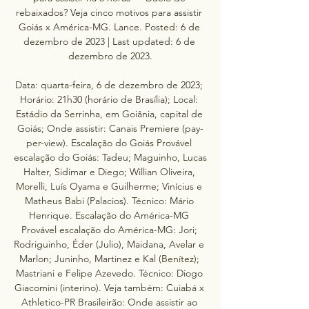
rebaixados? Veja cinco motivos para assistir 
Goiás x América-MG. Lance. Posted: 6 de 
dezembro de 2023 | Last updated: 6 de 
dezembro de 2023.

Data: quarta-feira, 6 de dezembro de 2023; 
Horário: 21h30 (horário de Brasília); Local: 
Estádio da Serrinha, em Goiânia, capital de 
Goiás; Onde assistir: Canais Premiere (pay-
per-view). Escalação do Goiás Provável 
escalação do Goiás: Tadeu; Maguinho, Lucas 
Halter, Sidimar e Diego; Willian Oliveira, 
Morelli, Luís Oyama e Guilherme; Vinícius e 
Matheus Babi (Palacios). Técnico: Mário 
Henrique. Escalação do América-MG 
Provável escalação do América-MG: Jori; 
Rodriguinho, Éder (Julio), Maidana, Avelar e 
Marlon; Juninho, Martinez e Kal (Benítez); 
Mastriani e Felipe Azevedo. Técnico: Diogo 
Giacomini (interino). Veja também: Cuiabá x 
Athletico-PR Brasileirão: Onde assistir ao 