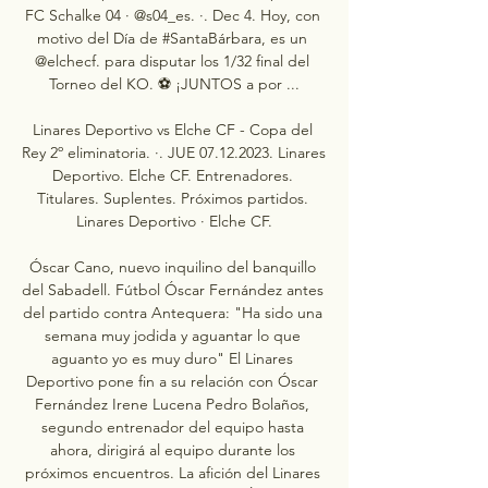
FC Schalke 04 · @s04_es. ·. Dec 4. Hoy, con 
motivo del Día de #SantaBárbara, es un 
@elchecf. para disputar los 1/32 final del 
Torneo del KO. ⚽️ ¡JUNTOS a por ...

Linares Deportivo vs Elche CF - Copa del 
Rey 2º eliminatoria. ·. JUE 07.12.2023. Linares 
Deportivo. Elche CF. Entrenadores. 
Titulares. Suplentes. Próximos partidos. 
Linares Deportivo · Elche CF.

Óscar Cano, nuevo inquilino del banquillo 
del Sabadell. Fútbol Óscar Fernández antes 
del partido contra Antequera: "Ha sido una 
semana muy jodida y aguantar lo que 
aguanto yo es muy duro" El Linares 
Deportivo pone fin a su relación con Óscar 
Fernández Irene Lucena Pedro Bolaños, 
segundo entrenador del equipo hasta 
ahora, dirigirá al equipo durante los 
próximos encuentros. La afición del Linares 