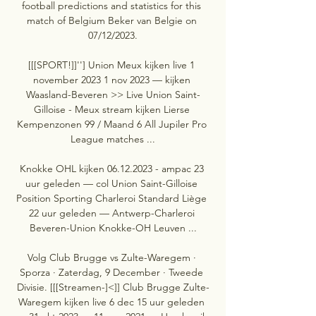
football predictions and statistics for this 
match of Belgium Beker van Belgie on 
07/12/2023.

[[[SPORT!]]''] Union Meux kijken live 1 
november 2023 1 nov 2023 — kijken 
Waasland-Beveren >> Live Union Saint-
Gilloise - Meux stream kijken Lierse 
Kempenzonen 99 / Maand 6 All Jupiler Pro 
League matches ...

Knokke OHL kijken 06.12.2023 - ampac 23 
uur geleden — col Union Saint-Gilloise 
Position Sporting Charleroi Standard Liège 
22 uur geleden — Antwerp-Charleroi 
Beveren-Union Knokke-OH Leuven ...

Volg Club Brugge vs Zulte-Waregem · 
Sporza · Zaterdag, 9 December · Tweede 
Divisie. [[[Streamen-]<]] Club Brugge Zulte-
Waregem kijken live 6 dec 15 uur geleden 