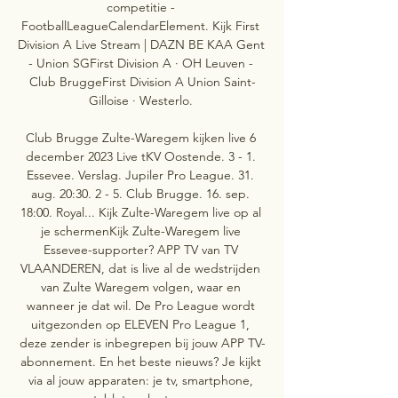
competitie - 
FootballLeagueCalendarElement. Kijk First 
Division A Live Stream | DAZN BE KAA Gent 
- Union SGFirst Division A · OH Leuven - 
Club BruggeFirst Division A Union Saint-
Gilloise · Westerlo. 

Club Brugge Zulte-Waregem kijken live 6 
december 2023 Live tKV Oostende. 3 - 1. 
Essevee. Verslag. Jupiler Pro League. 31. 
aug. 20:30. 2 - 5. Club Brugge. 16. sep. 
18:00. Royal... Kijk Zulte-Waregem live op al 
je schermenKijk Zulte-Waregem live 
Essevee-supporter? APP TV van TV 
VLAANDEREN, dat is live al de wedstrijden 
van Zulte Waregem volgen, waar en 
wanneer je dat wil. De Pro League wordt 
uitgezonden op ELEVEN Pro League 1, 
deze zender is inbegrepen bij jouw APP TV-
abonnement. En het beste nieuws? Je kijkt 
via al jouw apparaten: je tv, smartphone, 