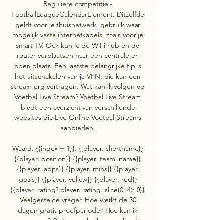
Reguliere competitie - 
FootballLeagueCalendarElement. Ditzelfde 
geldt voor je thuisnetwerk, gebruik waar 
mogelijk vaste internetkabels, zoals voor je 
smart TV. Ook kun je de WiFi hub en de 
router verplaatsen naar een centrale en 
open plaats. Een laatste belangrijke tip is 
het uitschakelen van je VPN, die kan een 
stream erg vertragen. Wat kan ik volgen op 
Voetbal Live Stream? Voetbal Live Stream 
biedt een overzicht van verschillende 
websites die Live Online Voetbal Streams 
aanbieden. 

Waard. {{index + 1}}. {{player. shortname}} 
{{player. position}} {{player. team_name}} 
{{player. apps}} {{player. mins}} {{player. 
goals}} {{player. yellow}} {{player. red}} 
{{player. rating? player. rating. slice(0, 4): 0}} 
Veelgestelde vragen Hoe werkt de 30 
dagen gratis proefperiode? Hoe kan ik 