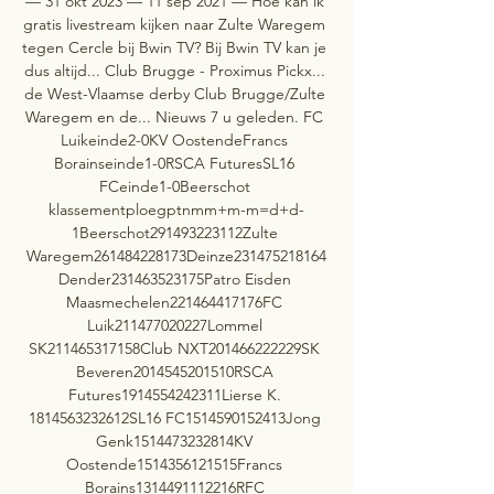
— 31 okt 2023 — 11 sep 2021 — Hoe kan ik 
gratis livestream kijken naar Zulte Waregem 
tegen Cercle bij Bwin TV? Bij Bwin TV kan je 
dus altijd... Club Brugge - Proximus Pickx... 
de West-Vlaamse derby Club Brugge/Zulte 
Waregem en de... Nieuws 7 u geleden. FC 
Luikeinde2-0KV OostendeFrancs 
Borainseinde1-0RSCA FuturesSL16 
FCeinde1-0Beerschot 
klassementploegptnmm+m-m=d+d-
1Beerschot291493223112Zulte 
Waregem261484228173Deinze231475218164
Dender231463523175Patro Eisden 
Maasmechelen221464417176FC 
Luik211477020227Lommel 
SK211465317158Club NXT201466222229SK 
Beveren2014545201510RSCA 
Futures1914554242311Lierse K. 
1814563232612SL16 FC1514590152413Jong 
Genk1514473232814KV 
Oostende1514356121515Francs 
Borains1314491112216RFC 