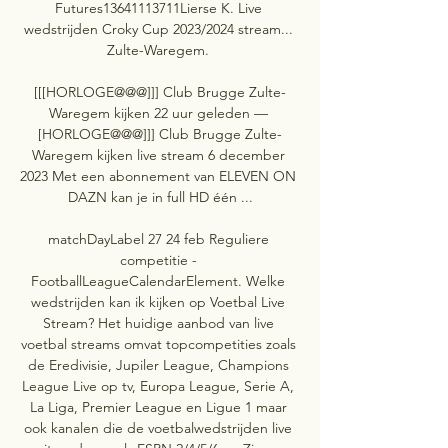
Futures13641113711Lierse K. Live 
wedstrijden Croky Cup 2023/2024 stream... 
Zulte-Waregem. 

[[[HORLOGE@@@]]] Club Brugge Zulte-
Waregem kijken 22 uur geleden — 
[HORLOGE@@@]]] Club Brugge Zulte-
Waregem kijken live stream 6 december 
2023 Met een abonnement van ELEVEN ON 
DAZN kan je in full HD één ...

matchDayLabel 27 24 feb Reguliere 
competitie - 
FootballLeagueCalendarElement. Welke 
wedstrijden kan ik kijken op Voetbal Live 
Stream? Het huidige aanbod van live 
voetbal streams omvat topcompetities zoals 
de Eredivisie, Jupiler League, Champions 
League Live op tv, Europa League, Serie A, 
La Liga, Premier League en Ligue 1 maar 
ook kanalen die de voetbalwedstrijden live 