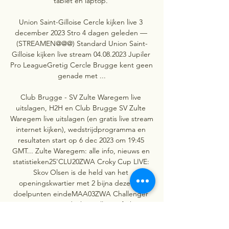
tablet en laptop. 

Union Saint-Gilloise Cercle kijken live 3 
december 2023 Stro 4 dagen geleden — 
(STREAMEN@@@) Standard Union Saint-
Gilloise kijken live stream 04.08.2023 Jupiler 
Pro LeagueGretig Cercle Brugge kent geen 
genade met ...

Club Brugge - SV Zulte Waregem live 
uitslagen, H2H en Club Brugge SV Zulte 
Waregem live uitslagen (en gratis live stream 
internet kijken), wedstrijdprogramma en 
resultaten start op 6 dec 2023 om 19:45 
GMT... Zulte Waregem: alle info, nieuws en 
statistieken25'CLU20ZWA Croky Cup LIVE: 
Skov Olsen is de held van het 
openingskwartier met 2 bijna dezelfde 
doelpunten eindeMAA03ZWA Challenger 
Pro League Ondanks snelle strafschop 
tegen Patro Eisden klimt Zulte Waregem 
opnieuw naar de leiding eindeZWA01KVO 