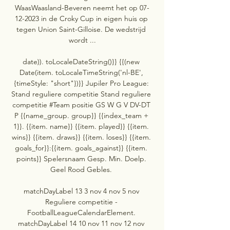
WaasWaasland-Beveren neemt het op 07-
12-2023 in de Croky Cup in eigen huis op 
tegen Union Saint-Gilloise. De wedstrijd 
wordt ...

date)). toLocaleDateString()}} {{(new 
Date(item. toLocaleTimeString('nl-BE', 
{timeStyle: "short"})}} Jupiler Pro League: 
Stand reguliere competitie Stand reguliere 
competitie #Team positie GS W G V DV-DT 
P {{name_group. group}} {{index_team + 
1}}. {{item. name}} {{item. played}} {{item. 
wins}} {{item. draws}} {{item. loses}} {{item. 
goals_for}}:{{item. goals_against}} {{item. 
points}} Spelersnaam Gesp. Min. Doelp. 
Geel Rood Gebles. 

matchDayLabel 13 3 nov 4 nov 5 nov 
Reguliere competitie - 
FootballLeagueCalendarElement. 
matchDayLabel 14 10 nov 11 nov 12 nov 