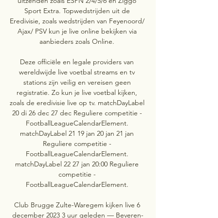
uitzenden zoals ESPN 2/4/5/6 en Ziggo 
Sport Extra. Topwedstrijden uit de 
Eredivisie, zoals wedstrijden van Feyenoord/ 
Ajax/ PSV kun je live online bekijken via 
aanbieders zoals Online. 

Deze officiële en legale providers van 
wereldwijde live voetbal streams en tv 
stations zijn veilig en vereisen geen 
registratie. Zo kun je live voetbal kijken, 
zoals de eredivisie live op tv. matchDayLabel 
20 di 26 dec 27 dec Reguliere competitie - 
FootballLeagueCalendarElement. 
matchDayLabel 21 19 jan 20 jan 21 jan 
Reguliere competitie - 
FootballLeagueCalendarElement. 
matchDayLabel 22 27 jan 20:00 Reguliere 
competitie - 
FootballLeagueCalendarElement. 

Club Brugge Zulte-Waregem kijken live 6 
december 2023 3 uur geleden — Beveren-