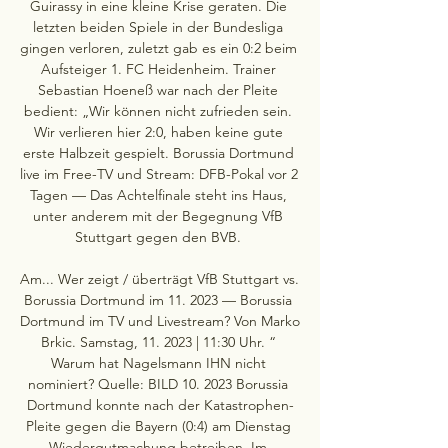
Guirassy in eine kleine Krise geraten. Die 
letzten beiden Spiele in der Bundesliga 
gingen verloren, zuletzt gab es ein 0:2 beim 
Aufsteiger 1. FC Heidenheim. Trainer 
Sebastian Hoeneß war nach der Pleite 
bedient: „Wir können nicht zufrieden sein. 
Wir verlieren hier 2:0, haben keine gute 
erste Halbzeit gespielt. Borussia Dortmund 
live im Free-TV und Stream: DFB-Pokal vor 2 
Tagen — Das Achtelfinale steht ins Haus, 
unter anderem mit der Begegnung VfB 
Stuttgart gegen den BVB. 

Am... Wer zeigt / überträgt VfB Stuttgart vs. 
Borussia Dortmund im 11. 2023 — Borussia 
Dortmund im TV und Livestream? Von Marko 
Brkic. Samstag, 11. 2023 | 11:30 Uhr. “ 
Warum hat Nagelsmann IHN nicht 
nominiert? Quelle: BILD 10. 2023 Borussia 
Dortmund konnte nach der Katastrophen-
Pleite gegen die Bayern (0:4) am Dienstag 
Wiedergutmachung betreiben. Im 