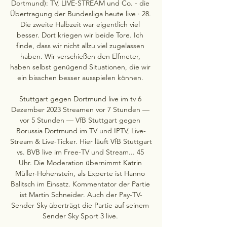
Dortmund): TV, LIVE-STREAM und Co. - die 
Übertragung der Bundesliga heute live · 28. 
Die zweite Halbzeit war eigentlich viel 
besser. Dort kriegen wir beide Tore. Ich 
finde, dass wir nicht allzu viel zugelassen 
haben. Wir verschießen den Elfmeter, 
haben selbst genügend Situationen, die wir 
ein bisschen besser ausspielen können. 

Stuttgart gegen Dortmund live im tv 6 
Dezember 2023 Streamen vor 7 Stunden — 
vor 5 Stunden — VfB Stuttgart gegen 
Borussia Dortmund im TV und IPTV, Live-
Stream & Live-Ticker. Hier läuft VfB Stuttgart 
vs. BVB live im Free-TV und Stream... 45 
Uhr. Die Moderation übernimmt Katrin 
Müller-Hohenstein, als Experte ist Hanno 
Balitsch im Einsatz. Kommentator der Partie 
ist Martin Schneider. Auch der Pay-TV-
Sender Sky überträgt die Partie auf seinem 
Sender Sky Sport 3 live. 
