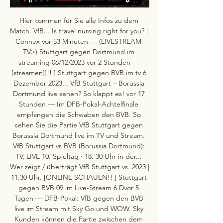
Hier kommen für Sie alle Infos zu dem 
Match. VfB... Is travel nursing right for you? | 
Connex vor 53 Minuten — (LIVESTREAM-
TV>) Stuttgart gegen Dortmund im 
streaming 06/12/2023 vor 2 Stunden — 
[streamen]]!! ] Stuttgart gegen BVB im tv 6 
Dezember 2023... VfB Stuttgart – Borussia 
Dortmund live sehen? So klappt es! vor 17 
Stunden — Im DFB-Pokal-Achtelfinale 
empfangen die Schwaben den BVB. So 
sehen Sie die Partie VfB Stuttgart gegen 
Borussia Dortmund live im TV und Stream. 
VfB Stuttgart vs BVB (Borussia Dortmund): 
TV, LIVE 10. Spieltag · 18. 30 Uhr in der... 
Wer zeigt / überträgt VfB Stuttgart vs. 2023 | 
11:30 Uhr. [ONLINE SCHAUEN!! ] Stuttgart 
gegen BVB 09 im Live-Stream 6 Dvor 5 
Tagen — DFB-Pokal: VfB gegen den BVB 
live im Stream mit Sky Go und WOW. Sky 
Kunden können die Partie zwischen dem 