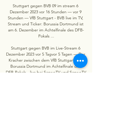
Stuttgart gegen BVB 09 im stream 6 
Dezember 2023 vor 16 Stunden — vor 9 
Stunden — VfB Stuttgart - BVB live im TV, 
Stream und Ticker: Borussia Dortmund ist 
am 6. Dezember im Achtelfinale des DFB-
Pokals ...

Stuttgart gegen BVB im Live-Stream 6 
Dezember 2023 vor 5 Tagvor 5 Tagen — Der 
Kracher zwischen dem VfB Stuttgart und 
Borussia Dortmund im Achtelfinale des 
DFB-Pokals - live bei ServusTV und ServusTV 
On. VfB Stuttgart gegen Borussia 
Dortmund LIVE: Übertragung vor 5 Tagen 
— DFB-Pokal: VfB gegen den BVB live im 
Stream mit Sky Go und WOW. 

Sky Kunden können die Partie zwischen 
dem VfB Stuttgart und Borussia 
Dortmund... „Er wird sich fragen,... VfB 
Stuttgart gegen Borussia Dortmund live im 