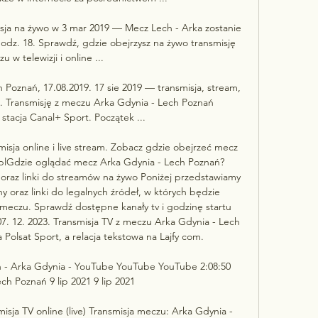
sja na żywo w 3 mar 2019 — Mecz Lech - Arka zostanie 
odz. 18. Sprawdź, gdzie obejrzysz na żywo transmisję 
u w telewizji i online ...

 Poznań, 17.08.2019. 17 sie 2019 — transmisja, stream, 
. Transmisję z meczu Arka Gdynia - Lech Poznań 
stacja Canal+ Sport. Początek ...

isja online i live stream. Zobacz gdzie obejrzeć mecz 
 plGdzie oglądać mecz Arka Gdynia - Lech Poznań? 
oraz linki do streamów na żywo Poniżej przedstawiamy 
 oraz linki do legalnych źródeł, w których będzie 
meczu. Sprawdź dostępne kanały tv i godzinę startu 
07. 12. 2023. Transmisja TV z meczu Arka Gdynia - Lech 
olsat Sport, a relacja tekstowa na Lajfy com. 

- Arka Gdynia - YouTube YouTube YouTube 2:08:50 
h Poznań 9 lip 2021 9 lip 2021

sja TV online (live) Transmisja meczu: Arka Gdynia - 