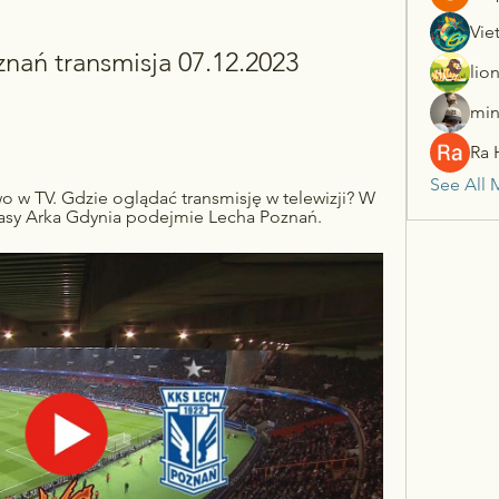
Vie
nań transmisja 07.12.2023 
lio
min
Ra 
See All 
o w TV. Gdzie oglądać transmisję w telewizji? W 
klasy Arka Gdynia podejmie Lecha Poznań.