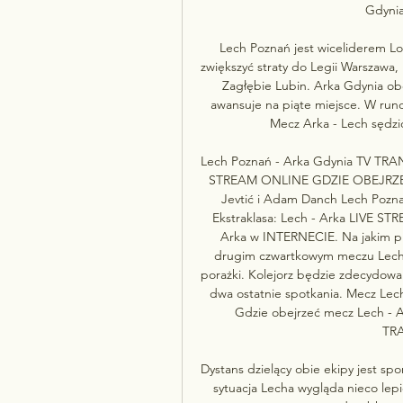
Gdynia
Lech Poznań jest wiceliderem Lo
zwiększyć straty do Legii Warszawa, 
Zagłębie Lubin. Arka Gdynia obe
awansuje na piąte miejsce. W rundzi
Mecz Arka - Lech sędzio
Lech Poznań - Arka Gdynia TV TRA
STREAM ONLINE GDZIE OBEJRZEĆ m
Jevtić i Adam Danch Lech Poz
Ekstraklasa: Lech - Arka LIVE 
Arka w INTERNECIE. Na jakim p
drugim czwartkowym meczu Lech 
porażki. Kolejorz będzie zdecydowan
dwa ostatnie spotkania. Mecz Le
Gdzie obejrzeć mecz Lech -
TR
Dystans dzielący obie ekipy jest spo
sytuacja Lecha wygląda nieco lepie