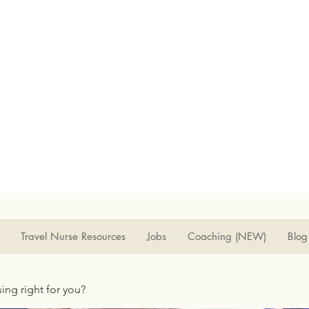
Travel Nurse Resources
Jobs
Coaching (NEW)
Blog
rsing right for you?