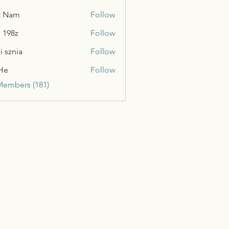
t Nam
Follow
n 198z
Follow
i sznia
Follow
He
Follow
Members (181)