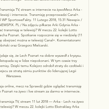
Transmisja TV, stream w internecie na żywoMecz Arka - 
wizji i internecie. Transmisję przeprowadzi Canal+. 
l WP SportoweFakty. 11 Lutego 2018, 15:31 Newspix / 
NEWSPIX. PL / Na zdjęciu piłkarze Arki Gdynia Arka - 
 transmisję w telewizji? W meczu 22. kolejki Lotto 
echa Poznań. Spotkanie rozpocznie się w niedzielę (11 
sję obejrzeć można w telewizji Canal+. Komentatorami 
biński oraz Grzegorz Mielcarski. 

je się, że Lech Poznań na dobre wyszedł z kryzysu. 
istopada są w lidze niepokonani. W tym czasie trzy 
remisy. Dzięki temu Kolejorz odrobił straty do czołówki i 
ejscu ze stratą ośmiu punktów do liderującej Legii 
Warszawa. 

ja online, mecz na Sprawdź gdzie oglądać transmisję 
 Poznań na żywo i live stream za darmo w internecie.

ransmisja TV, stream 11 lut 2018 — Arka - Lech na żywo 
elewizji? W meczu 22. kolejki Lotto Ekstraklasy Arka 