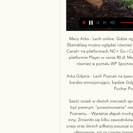
Mecz Arka - Lech online. Gdzie og
Ekstraklasy można oglądać również 
Canal+ na platformach NC+ Go i Ca
platformie Player w cenie 80 zł. 
również w portalu WP SportoweF
Arka Gdynia - Lech Poznań na żywo -
bardzo emocjonująco, będzie Gdyn
Puchar Pols
Sześć oczek w dwóch meczach spraw
być pewnym "przezimowania" nad
Poznaniu. - Wyraźnie złapali trochę
inny. Zmieniło się kilku zawodników
urazy oraz dwóch piłkarzy pauzuje za
ofensywnie, niż za czasów trenera