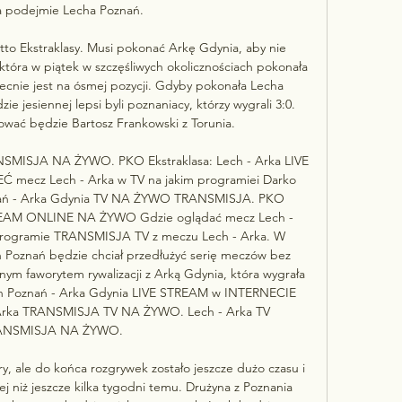
 podejmie Lecha Poznań.

tto Ekstraklasy. Musi pokonać Arkę Gdynia, aby nie 
która w piątek w szczęśliwych okolicznościach pokonała 
cnie jest na ósmej pozycji. Gdyby pokonała Lecha 
e jesiennej lepsi byli poznaniacy, którzy wygrali 3:0. 
wać będzie Bartosz Frankowski z Torunia. 

NSMISJA NA ŻYWO. PKO Ekstraklasa: Lech - Arka LIVE 
ecz Lech - Arka w TV na jakim programiei Darko 
nań - Arka Gdynia TV NA ŻYWO TRANSMISJA. PKO 
STREAM ONLINE NA ŻYWO Gdzie oglądać mecz Lech - 
rogramie TRANSMISJA TV z meczu Lech - Arka. W 
Poznań będzie chciał przedłużyć serię meczów bez 
ym faworytem rywalizacji z Arką Gdynia, która wygrała 
ch Poznań - Arka Gdynia LIVE STREAM w INTERNECIE 
 Arka TRANSMISJA TV NA ŻYWO. Lech - Arka TV 
ANSMISJA NA ŻYWO. 

ry, ale do końca rozgrywek zostało jeszcze dużo czasu i 
j niż jeszcze kilka tygodni temu. Drużyna z Poznania 