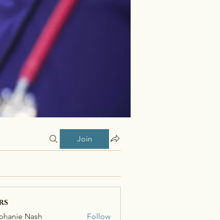
Join
rs
phanie Nash
Follow