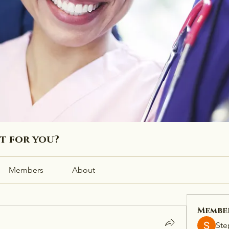
ht for you?
Members
About
Membe
Ste