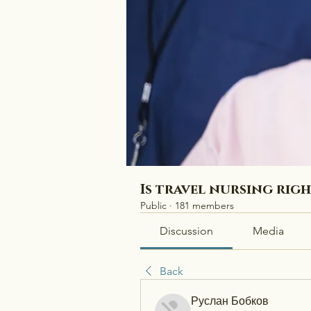
Is travel nursing rig
Public
·
181 members
Discussion
Media
Back
Руслан Бобков