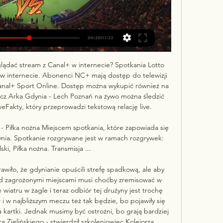
lądać stream z Canal+ w internecie? Spotkania Lotto 
w internecie. Abonenci NC+ mają dostęp do telewizji 
nal+ Sport Online. Dostęp można wykupić również na 
Mecz Arka Gdynia - Lech Poznań na żywo można śledzić 
akty, który przeprowadzi tekstową relację live. 

 Piłka nożna Miejscem spotkania, które zapowiada się 
ia. Spotkanie rozgrywane jest w ramach rozgrywek: 
ki, Piłka nożna. Transmisja ...

iło, że gdynianie opuścili strefę spadkową, ale aby 
 zagrożonymi miejscami musi choćby zremisować w 
 wiatru w żagle i teraz odbiór tej drużyny jest trochę 
 i w najbliższym meczu też tak będzie, bo pojawiły się 
 kartki. Jednak musimy być ostrożni, bo grają bardziej 
 Zielińskiego - stwierdził szkoleniowiec Kolejorza. 
