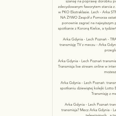
szansę na poprawę dorobku pu
zdecydowanym faworytem starcia z A
w PKO Ekstraklasie. Lech - Arka 
NA ŻYWO Zespół z Pomorza ostatni
ponownie zagrać na najwyższym 
spotkanie z Koroną Kielce, a tydzie
Arka Gdynia - Lech Poznań - T
transmisję TV z meczu - Arka Gdyni
przegl
Arka Gdynia - Lech Poznań transmis
Transmisja live stream online w int
możesz 
Arka Gdynia - Lech Poznań: transm
spotkaniu dziewiątej kolejki Lotto
Transmisję z me
Arka Gdynia - Lech Poznań tran
transmisja? Mecz Arka Gdynia - L
telewizyjnych , a t