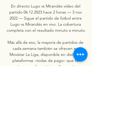
En directo Lugo vs Mirandés vídeo del 
partido 06.12.2023 hace 2 horas — 3 nov 
2022 — Sigue el partido de fútbol entre 
Lugo vs Mirandés en vivo. La cobertura 
completa con el resultado minuto a minuto.

Más allá de eso, la mayoría de partidos de 
cada semana también se ofrecen en 
Movistar La Liga, disponible en distintas 
plataformas –todas de pago– que te 
contamos en las próximas líneas cómo 
puedes contratar. DAZNPara ver DAZN en 
los aparatos de televisión es necesario 
disponer de una Smart TV que permita 
descargarte la aplicación a través de la cual 
se ve todas las competiciones que ofrezca la 
plataforma. Movistar +Movistar+ tiene 
alternativas diversas de contratar diferentes 
paquetes Fusión. Ello quiere decir que se 
puede contratar la televisión en un paquete 
que incluye fibra óptica en el hogar y líneas 