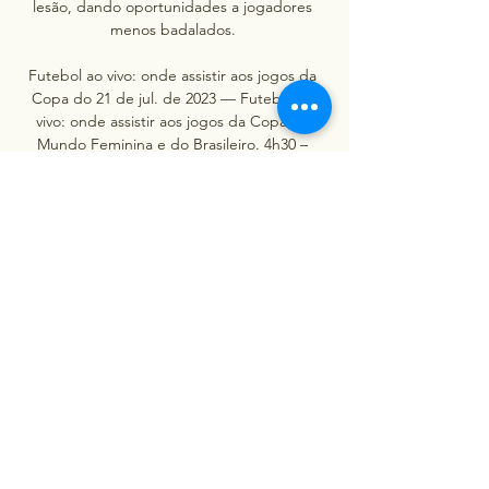
lesão, dando oportunidades a jogadores 
menos badalados. 

Futebol ao vivo: onde assistir aos jogos da 
Copa do 21 de jul. de 2023 — Futebol ao 
vivo: onde assistir aos jogos da Copa do 
Mundo Feminina e do Brasileiro. 4h30 – 
Países Baixos x Portugal, Copa do Mundo: 
Cazé TV 7h ...

BELLINGHAM JOGA MUITO! JOGADOR 
FAZ GOL CONTRA YouTube YouTube 18:36 
YouTube TNT Sports Brasil 4 dias atrás 4 
dias atrás

onde assistir Estados Unidos x Holanda 
(Países Baixos) 26 de jul. de 2023 — Estados 
Unidos e Holanda (Países Baixos) jogam 
nesta terça-feira pela Copa do Mundo 
Feminina; veja onde assistir ao vivo e as 
prováveis ...