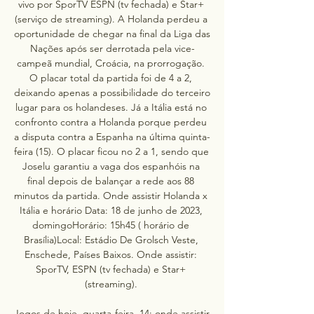
vivo por SporTV ESPN (tv fechada) e Star+ 
(serviço de streaming). A Holanda perdeu a 
oportunidade de chegar na final da Liga das 
Nações após ser derrotada pela vice-
campeã mundial, Croácia, na prorrogação. 
O placar total da partida foi de 4 a 2, 
deixando apenas a possibilidade do terceiro 
lugar para os holandeses. Já a Itália está no 
confronto contra a Holanda porque perdeu 
a disputa contra a Espanha na última quinta-
feira (15). O placar ficou no 2 a 1, sendo que 
Joselu garantiu a vaga dos espanhóis na 
final depois de balançar a rede aos 88 
minutos da partida. Onde assistir Holanda x 
Itália e horário Data: 18 de junho de 2023, 
domingoHorário: 15h45 ( horário de 
Brasília)Local: Estádio De Grolsch Veste, 
Enschede, Países Baixos. Onde assistir: 
SporTV, ESPN (tv fechada) e Star+ 
(streaming). 

Jogos de hoje, quarta-feira, 14; onde assistir 