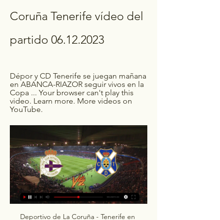
Coruña Tenerife vídeo del 
partido 06.12.2023
Dépor y CD Tenerife se juegan mañana 
en ABANCA-RIAZOR seguir vivos en la 
Copa ... Your browser can't play this 
video. Learn more. More videos on 
YouTube.
Deportivo de La Coruña - Tenerife en directo Partido en directo de Deportivo de La Coruña - Tenerife en Copa del Rey 2023. Sigue el minuto a minuto y resultado del enfrentamiento. Todos los partidos de ...

Milla Alvendiz dirigirá el Deportivo de La Coruña - Tenerife | Radio Marca TenerifeEl árbitro del comité andaluz, Luis Mario Milla Alvendiz, dirigirá el duelo entre el Deportivo de La Coruña y el CD Tenerife de este miércoles en Copa del Rey. Siendo esta su decimotercera coincidencia con los blanquiazules, los cuales tienen un bagaje con el andaluz de cuatro victorias, tres empates y cinco derrotas. 

Milla Alvendiz dirigirá el Deportivo de La Coruña - Tenerife hace 16 horas — #LaPrevia | Un partido de oportunidades · Destacado · Manuel Pablo Vídeo: Hermandad del Granca y del Canarias en la Copa del... febrero ...

Resultados de Deportivo de La Coruña vs CD Tenerife Consulta los resultados de Deportivo de La Coruña vs CD Tenerife, historial de enfrentamientos (H2H), últimos resultados, noticias y más información en ...

Deportivo de La Coruña - Tenerife en directo, Copa del Rey 2023Copaternidad Informe Pisa Can Pueyo Can Noguera Local Mallorca Diario de Palma Part Forana Municipios Más noticias Nacional Internacional Sociedad Ciencia Medio Ambiente Tendencias 21 Educar es todo Deportes Fútbol RCD Mallorca Atlético Baleares Rafa Nadal Baloncesto F1 MotoGP Resultados Economía Activos Finanzas personales Activos Mallorca Empleo Vivienda Renta Opinión Matías Vallés Pilar Garcés Daniel Capó José Carlos Llop Jorge Dezcallar Llama la atención Cartas de los lectores Humor Caso Abierto Tribunales Investigación Sucesos en Mallorca Desaparecidos Violencia machista Delitos informáticos Cultura Bellver en abril abril FND Cine Agenda Música Teatro Especiales DM Ocio Televisión Planes Gastronomía Hostelería Vida y Estilo Salud Tecnología Moda Sombras & Pliegues Gente Decoración Neomotor Compramejor Buscando respuestas Multimedia Vídeos Fotogalerías Servicios Pasatiempos Tiempo Blogs Esquelas Newsletter Hemeroteca Lo último RSS Sorteos Mapa Web Tags Lotería de Navidad Camaras en directo Clasificados Empleo Mallorca Vivienda Mallorca Alquiler Mallorca Coches de ocasión Síguenos en redes sociales: Sucesos Copa del Rey 2023 partidos en directo Deportivo de La Coruña - Tenerife En directo Copa del Rey - Jornada 3 06 de Diciembre de 2023 12:00. 

RC Deportivo de La Coruña SAD (@rcdeportivo) 203K Followers, 24 Following, 10K Posts - See Instagram photos and videos from RC Deportivo de La Coruña SAD ( Podes seguir o partido en directo en FEF TV ...

El resumen en vídeo del Deportivo La Coruña vs. Tenerife hace 12 horas — El resumen en vídeo del Deportivo La Coruña vs. Tenerife, de la Copa del Rey 2023-2024: goles, mejores jugadas y polémicas.

Copa del Rey 2023-2024: cuándo empieza, formato a partido único, qué equipos juegan, sorteos, eliminatorias, partidos, calendario, fechas y finalEl resumen en vídeo del Deportivo La Coruña vs. Tenerife, de la Copa del Rey 2023-2024: goles, mejores jugadas y polémicasCuando acaba el partido, tendrás en este apartado el resumen del encuentro en vídeo, con las mejores jugadas, los goles y las polémicas en imágenes. XI DEL DEPORTIVOPor confirmar. 

▶️ Deportivo La Coruna vs TenerifeEl resultado más común de encuentros entre Deportivo La Coruña y CD Tenerife es 1 - 1. 6 encuentros han terminado con este resultado. En los últimos 11 encuentros con Deportivo La Coruña jugando en casa, Deportivo La Coruña ha ganado 7 veces y ha empatado 4 veces, mientras que CD Tenerife ha ganado 0 veces. La diferencia de goles es de 19-6 goles a favor de Deportivo La Coruña. En los últimos 23 encuentros, Deportivo La Coruña ha ganado 10 veces, ha habido 10 empates y CD Tenerife ha ganado 3 veces. La diferencia de goles es de 31-20 a favor de Deportivo La Coruña. 

Mundo Deportivo | Noticias deportivas: Fútbol, motor, tenis y másBrighton and Hove AlbionBrentfordmié 06/12 - 20:30 CETCrystal PalaceBournemouthmié 06/12 - 20:30 CETFulhamNottingham Forestmié 06/12 - 20:30 CETSheffield UnitedLiverpoolmié 06/12 - 20:30 CETAston VillaManchester Citymié 06/12 - 21:15 CETManchester UnitedChelseamié 06/12 - 21:15 CETEvertonNewcastle Unitedjue 07/12 - 20:30 CETTottenham HotspurWest Hamjue 07/12 - 21:15 CETWolverhampton Wanderers1Burnley0FinalizadoLuton Town3Arsenal4FinalizadoGranada TenerifeGranada Femeninosáb 09/12 - 12:00 CETSporting de HuelvaReal Sociedadsáb 09/12 - 14:00 CETFC BarcelonaEibar Femeninosáb 09/12 - 16:30 CETReal MadridSevilla FCsáb 09/12 - 18:30 CETAthletic ClubLevante UDdom 10/12 - 12:00 CETVillarreal CFLevante Las Planasdom 10/12 - 14:00 CETReal BetisAtlético de Madriddom 10/12 - 16:30 CETValencia CFMadrid CF Femeninodom 10/12 - 18:30 CETBarbastroAlmeríamié 06/12 - 12:00 CETYeclano DeportivoRayo Vallecanomié 06/12 - 12:00 CETAntequeraHuescamié 06/12 - 12:00 CETDeportivo de La CoruñaTenerifemié 06/12 - 12:00 CETAlcorcónFC Cartagenamié 06/12 - 12:00 CETTerrassaAlavésmié 06/12 - 16:00 CETAndratxReal Sociedadmié 06/12 - 16:00 CETArenteiroBurgos CFmié 06/12 - 16:00 CETUnionistasSporting de Gijónmié 06/12 - 16:00 CETMálagaEldensemié 06/12 - 17:00 CETValle EgüésMallorcamié 06/12 - 19:00 CETVillanovenseReal Betismié 06/12 - 19:00 CETLugoMirandésmié 06/12 - 19:00 CETLevanteAmorebietamié 06/12 - 19:00 CETAtlético AstorgaSevillamié 06/12 - 21:00 CETTudelanoLas Palmasmié 06/12 - 21:00 CETArandinaCádizjue 07/12 - 19:00 CETMelillaEibarjue 07/12 - 20:00 CETLinares DeportivoElchejue 07/12 - 20:00 CETRacing FerrolLeganésjue 07/12 - 20:00 CETOrihuelaGironajue 07/12 - 21:00 CETCayónAthletic Clubjue 07/12 - 21:00 CETSestao RiverCelta de Vigojue 07/12 - 21:00 CETZamora1Villarreal2FinalizadoAtzeneta1Getafe2FinalizadoArosa0Valencia CF1FinalizadoCastellón2Real Oviedo1FinalizadoEspanyol3Real Valladolid1Finalizado NATIONS LEAGUE Begoña Villarrubia COPA DEL REY Anna Cordovilla FC BARCELONA Jordi Batalla MÁRQUEZ ALZÓ LA VOZ EN 2018 Alex Hernando Roger Torelló PREMIER LEAGUE Sergio Escario INGLATERRA CARLOS ROSIQUE Mario Calderón Pablo Planas Gabriel Sans CONTRACRÓNICA Ángel Pérez AT. 

Cuando CD Tenerife va perdiendo 1-0 como visitante, ganan el 0% de sus partidos. El rendimiento de Deportivo La Coruña de los últimos 5 partidos es mejor que el de CD Tenerife. Deportivo La Coruña solo ha perdido 0 de su último 5 partidos contra CD Tenerife (en todas las competiciones). En el último 5 encuentros Deportivo La Coruña ganó 2, CD Tenerife ganó 0, 3 empates. Deportivo La Coruña marca 1. 4 goles en un partido contra CD Tenerife y CD Tenerife marca 1 goles contra Deportivo La Coruña (como promedio). 

El resumen en vídeo del Deportivo La Coruña vs. Tenerife, de la Copa del Rey 2023-2024: goles, mejores jugadas y polémicas | Goal. com EspanaEl partido se disputa este miércoles 6 de diciembre a las 12:00. Deportivo La Coruña recibe al Tenerife este miércoles 6 de diciembre a las 12:00 horas en el estadio Abanca Riazor, por la segunda ronda de la Copa del Rey de la temporada 2023-2024. Sigue aquí en directo el Deportivo La Coruña vs. Tenerife de la Copa del Rey 2023-24Los Herculinos avanzaron a la segunda fase del torneo después de eliminar por marcador de 3-1 a Covadonga, con goles de Pablo Vázquez, Lucas Pérez y David Mella Boullón. 

Número promedio de goles en los encuentros entre Deportivo La Coruña y CD Tenerife es 2. 4. 8 marca cuando juega en casa y CD Tenerife marca 0. 64 goles cuando juega fuera (como promedio). Deportivo La Coruña gana la 1º mitad en 31% de sus partidos, CD Tenerife en 28% de sus partidos. Deportivo La Coruña gana 31% de mitades, CD Tenerife gana 28%. 

CD Tenerife no ha ganado ninguno de sus últimos 4 encuentros. Jugando en casa, Deportivo La Coruña no ha perdido contra CD Tenerife ninguno de los últimos 11 encuentros. Deportivo La Coruña gana la 1º mitad en 31% de sus partidos, CD Tenerife en 26% de sus partidos. Deportivo La Coruña gana 31% de mitades, CD Tenerife gana 26%. Su último encuentro fue un empate. (1-1)Cuando Deportivo La Coruña se avanza 1-0 como local, ganan el 84% de sus partidos. Cuando CD Tenerife se avanza 0-1 como visitante, ganan el 55% de sus partidos. Cuando Deportivo La Coruña va perdiendo 0-1 como local, ganan el 33% de sus partidos. 

Deportivo de La Coruña - Tenerife en directo, Copa del Rey 2023Redada Orriols Informe PISA Gente Talento Joven Televisión Tormenta solar Alimentos CV Comunitat Valenciana València Fallas Educación Aula Solidarios El Escaparate de Levante-EMV Comarcas L'Horta Camp de Túria Camp de Morvedre La Ribera La Safor La Marina Costera, Vall y Canal Interior Castelló Economía El Mercantil Valenciano Activos Innovadores Empleo Vivienda Puerto Cerámica Empresas y RSC Finanzas personales Opinión Isabel Olmos Alfons Garcia Joan Carles Martí Juan José Millás Jose Luis Villacañas Las viñetas de Ortifus Caso Abierto Tribunales Investigación Violencia machista Desaparecidos Delitos informáticos Deportes Neomotor Valencia CF Levante UD Valencia BC Carreras populares Pilota MotoGP F1 Cultura Ocio y planes abril Posdata Urban Panorama Libros Teatro Cine TV Toros Diseño Sociedad Más Noticias Nacional Internacional Salud Vida y Estilo Elecciones generales EN VALENCIÀ La Paraula del dia Gramàtica Zero Pren la paraula, per Josep Lacreu Cuadernos UE Levante TV Multimedia Galería de Vídeos Galerías de fotos Clasificados Empleo Valencia Vivienda Valencia Alquiler Valencia Coches de ocasión Servicios Kiosco Digital Lo último Municipios Tiempo Sorteos Heráldica Esquelas Newsletter Hemeroteca Tags Lotería Navidad 2022 Síguenos en redes sociales: C. 

Ver Deportivo La Coruna vs Tenerife el 06.12.2023 Deportivo La Coruna vs Tenerife 06.12.2023 – Transmisión y Repeticiones en Vídeo Transmisión en vivo del partido de Deportivo La Coruna contra Tenerife a ...

El equipo dirigido por Imanol Idiakez, cayó en la primera ronda de la edición más reciente del torneo. Por su parte, el Tete dejó en el camino por 1-0 a Compostela en su debut en la copa, con anotación de Ángel Luis Rodríguez. El cuadro a car