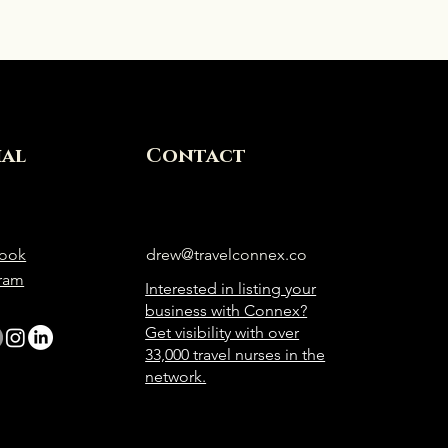
ial
Contact
ook
drew@travelconnex.co
gram
Interested in listing your
business with Connex?
Get visibility with over
33,000 travel nurses in the
network.