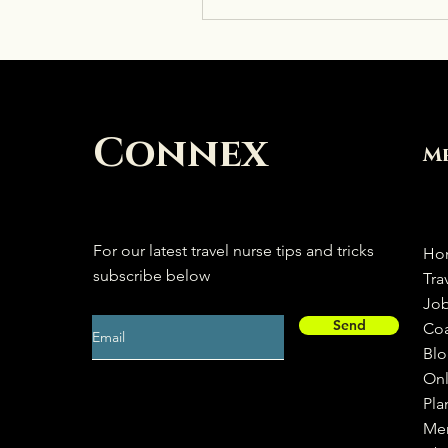
Connex
M
For our latest travel nurse tips and tricks
Ho
subscribe below
Tra
Jo
Send
Co
Bl
Onl
Pla
Me