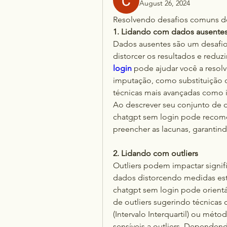
August 26, 2024
Resolvendo desafios comuns de
1. Lidando com dados ausente
Dados ausentes são um desafio
distorcer os resultados e reduzi
login
 pode ajudar você a resol
imputação, como substituição 
técnicas mais avançadas como i
Ao descrever seu conjunto de d
chatgpt sem login pode recom
preencher as lacunas, garantin
2. Lidando com outliers
Outliers podem impactar signifi
dados distorcendo medidas est
chatgpt sem login pode orientá
de outliers sugerindo técnicas
(Intervalo Interquartil) ou méto
sensíveis a outliers. Dependend