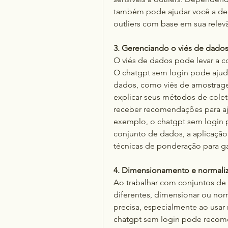
também pode ajudar você a deci
outliers com base em sua relev
3. Gerenciando o viés de dado
O viés de dados pode levar a co
O chatgpt sem login pode ajudar
dados, como viés de amostrage
explicar seus métodos de colet
receber recomendações para aju
exemplo, o chatgpt sem login 
conjunto de dados, a aplicação
técnicas de ponderação para gar
4. Dimensionamento e normali
Ao trabalhar com conjuntos de d
diferentes, dimensionar ou norm
precisa, especialmente ao usa
chatgpt sem login pode recome