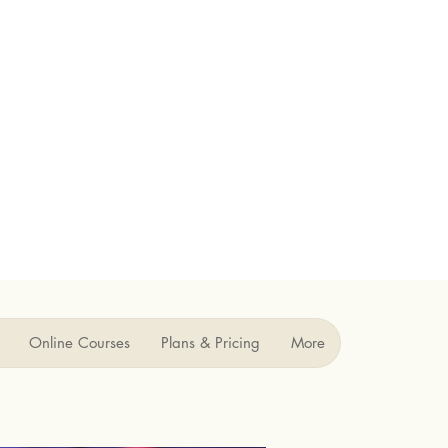
Online Courses
Plans & Pricing
More