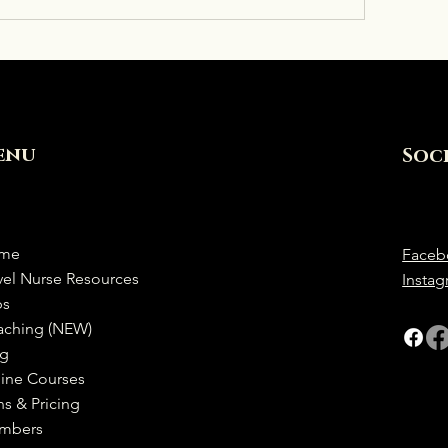
enu
Soc
me
Faceb
vel Nurse Resources
Insta
bs
aching (NEW)
og
ine Courses
ns & Pricing
mbers