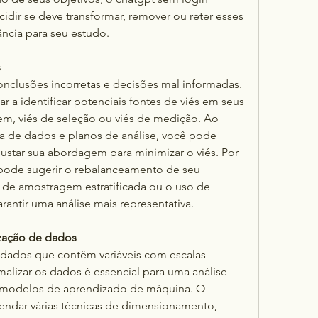
dir se deve transformar, remover ou reter esses 
ância para seu estudo.
s
nclusões incorretas e decisões mal informadas. 
 a identificar potenciais fontes de viés em seus 
m, viés de seleção ou viés de medição. Ao 
a de dados e planos de análise, você pode 
star sua abordagem para minimizar o viés. Por 
pode sugerir o rebalanceamento de seu 
 de amostragem estratificada ou o uso de 
antir uma análise mais representativa.
zação de dados
ados que contêm variáveis ​​com escalas 
alizar os dados é essencial para uma análise 
r modelos de aprendizado de máquina. O 
ndar várias técnicas de dimensionamento, 