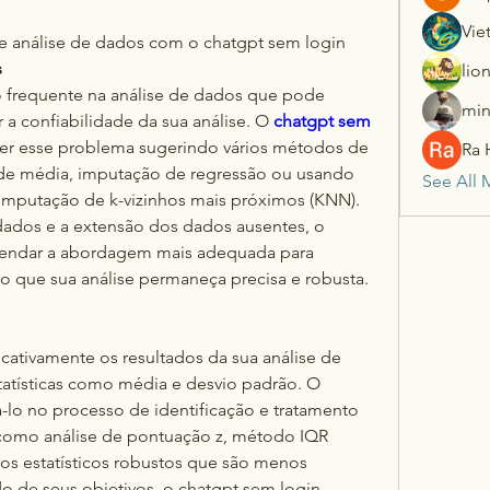
Vie
 análise de dados com o chatgpt sem login
s
lio
 frequente na análise de dados que pode 
min
r a confiabilidade da sua análise. O 
chatgpt sem 
ver esse problema sugerindo vários métodos de 
Ra 
de média, imputação de regressão ou usando 
See All 
mputação de k-vizinhos mais próximos (KNN). 
ados e a extensão dos dados ausentes, o 
endar a abordagem mais adequada para 
do que sua análise permaneça precisa e robusta.
cativamente os resultados da sua análise de 
atísticas como média e desvio padrão. O 
-lo no processo de identificação e tratamento 
 como análise de pontuação z, método IQR 
dos estatísticos robustos que são menos 
o de seus objetivos, o chatgpt sem login 