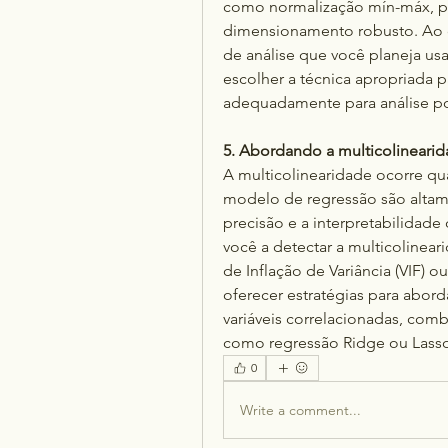
como normalização mín-máx, pa
dimensionamento robusto. Ao d
de análise que você planeja usa
escolher a técnica apropriada 
adequadamente para análise po
5. Abordando a multicolineari
A multicolinearidade ocorre qua
modelo de regressão são altame
precisão e a interpretabilidad
você a detectar a multicolinea
de Inflação de Variância (VIF) 
oferecer estratégias para abor
variáveis ​​correlacionadas, combi
como regressão Ridge ou Lass
0
Write a comment...