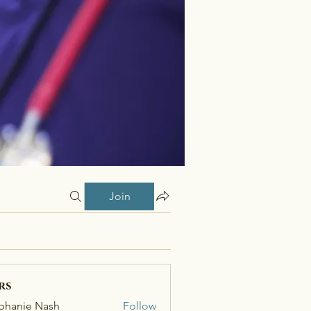
Join
rs
phanie Nash
Follow