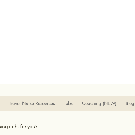
Travel Nurse Resources
Jobs
Coaching (NEW)
Blog
rsing right for you?