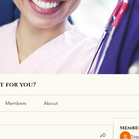
ht for you?
Members
About
Membe
Ste