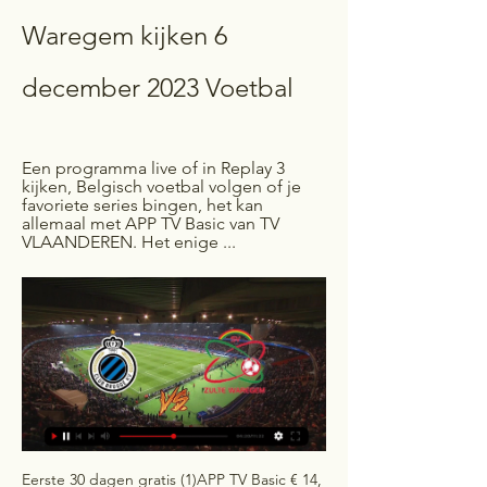
Waregem kijken 6 
december 2023 Voetbal
Een programma live of in Replay 3 
kijken, Belgisch voetbal volgen of je 
favoriete series bingen, het kan 
allemaal met APP TV Basic van TV 
VLAANDEREN. Het enige ...
Eerste 30 dagen gratis (1)APP TV Basic € 14, 95 per maand (2) Meer dan 60 zenders Inclusief 6 Eleven zenders met topsport Kijk onbeperkt series van CANAL+, National Geographic, BBC First, History en zoveel meer Kijk tv op smart tv, laptop, tablet en smartphone Altijd opzegbaar {{(new Date(item. date)). toLocaleDateString()}} {{(new Date(item. toLocaleTimeString('nl-BE', {timeStyle: "short"})}} Jupiler Pro League: Stand reguliere competitie Stand reguliere competitie #Team positie GS W G V DV-DT P {{name_group. group}} {{index_team + 1}}. {{item. name}} {{item. 

nat. 1Louis BostynIN04/10/1993KBELMartijn BeernaertIN03/10/2002BELSef Van DammeIN08/01/2003BELEnnio van der GouwIN01/01/2001KNED15Wout De BuyserIN29/06/2001VBELBent SørmoIN22/09/1996NOOAlessandro CiranniIN28/06/1996BEL4Timothy DerijckIN25/05/1987VBELBorja LopezIN02/02/1994SPALukas WillenIN25/04/2003BELRavy Tsouka DoziIN23/12/1994CON5Rubin SeigersIN11/01/1998VBEL55Yannick CappelleIN07/07/2003VBEL33Joel BaganIN03/09/2001VIERRobbe DecostereIN08/05/1998VBEL20Nicolas RommensIN17/12/1994MBELMoudou TambedouIN04/04/2003SENPape DiopIN04/09/2003SENKevor PalumetsIN21/11/2002EST12Christian BrülsIN30/09/1988MBELRuud VormerIN11/05/1988NEDJelle VossenIN22/03/1989BELZinho GanoIN13/10/1993BELStan BraemIN25/11/1998BEL59Dylan DemuynckIN06/05/2004ABELAlioune NdourIN21/10/1997SENAbdoulaye TraoréIN28/06/2003AIVO99Matheus MachadoIN13/03/2003ABRAVincent EuvrardIN12/03/1982Tr. 

LIVE CLUB BRUGGE-ZULTE WAREGEM (20u45). Wat 5 uur geleden — LIVE CLUB BRUGGE-ZULTE WAREGEM (20u45). Wat kunnen Vossen en Vormer tegen hun ex-club? Club Brugge leeft weer. Vijf keer op rij de nul én drie ...

(Live sport@@) Brugge SV Zulte Waregem kijken live 6 3 uur geleden — (Live sport@@) Brugge SV Zulte Waregem kijken live 6 december 2023 Zulte Waregem: alle info, nieuws en statistieken is een voetbalclub ...

(STREAMEN>>) Club Brugge Zulte-Waregem kijken live 6 3 uur geleden — (STREAMEN>>) Club Brugge Zulte-Waregem kijken live 6 december 2023 Bekijk elke wedstrijd van Zulte-Waregem live in de Jupiler Pro League.

Club Brugge Zulte-Waregem kijken 06.12.2023 Streamen 1 jul 2023 — Club Brugge Zulte-Waregem kijken 06.12.2023 Streamen 4 dagen geleden — 1 jul 2023 — Club Brugge neemt het op tegen Zulte Waregem.

[[LIVE TV#]@@] Standard Zulte-Waregem kijken live stream 2 d 4 dagen geleden — Live wedstrijden Croky Cup 2023/2024 stream Zulte-Waregem. De wedstrijd wordt gespeeld in Jan Breydelstadion in ...

Zulte Waregem heeft echter laten zien dat ze in staat zijn tot verrassende overwinningen, en de wedstrijden tussen beide clubs zijn vaak spannend. DUELS TUSSEN CLUB BRUGGE EN Zulte WaregemClub Brugge en Zulte Waregem stonden al 46 maal tegenover elkaar. De resultaten hiervan waren als volgt:27 x winst voor Club Brugge8 x gelijk spel11 x winst voor Zulte Waregem94 doelpunten gescoord door Club Brugge 60 doelpunten gescoord door Zulte WaregemSupportersclubs: Hier is wat informatie over de supportersclubs van beide teams:Club Brugge: Club Brugge heeft een van de grootste en meest gepassioneerde fanbases in België. 

Zulte Waregem: Zulte Waregem heeft ook loyale supporters. Hun belangrijkste supportersclub staat bekend als “De Groten. ” Ze bevinden zich in het Regenboogstadion in Waregem en ondersteunen hun team met enthousiasme. De fans van Zulte Waregem zijn trots op hun club en genieten van de competitie in de Jupiler Pro League. 

Zulte Waregem: alle info, nieuws en statistiekeneindeMAA03ZWA Challenger Pro League Ondanks snelle strafschop tegen Patro Eisden klimt Zulte Waregem opnieuw naar de leiding eindeZWA01KVO Zulte Waregem kan bekervorm niet bevestigen tegen Oostende na verschroeiende volley van... einde (pen. )CER2324ZWA Croky Cup Jelle Vossen redt Zulte Waregem, dat Cercle Brugge na penalty's uit beker wipt eindeLOM11ZWA Felle strijd tussen Lommel en Zulte Waregem om leidersplaats eindigt met billijk gelijkspel eindeZWA10LIÈ Zulte Waregem wipt over Beerschot en Lommel naar leidersplaats in Challenger Pro League eindeBEE21LOM Leider af: sterk Beerschot dient Lommel nieuwe nederlaag toe eindeBEV03ZWA SK Beveren is geen partij voor Zulte Waregem in de Challenger Pro League eindeZWA21DEI Jelle Vossen trapt Zulte Waregem met twee goals naar zege in derby tegen Deinze eindeGNK24ZWA Zulte Waregem schudt Jong Genk van zich af met derde uitzege eindeZWA25AND BEKIJK: Mistasten van Essevee-doelman luidt pijnlijke nederlaag met 7 goals in tegen beloften van Anderlecht Zulte Waregem schuift coach D'Hollander na amper 4 speeldagen al opzij voor Euvrard eindeZWA01NXT Zulte Waregem botst op de sterke beloften van Club Brugge eindeZWA11DEN BEKIJK: Verbluffend afstandsschot levert Dender na lang zwoegen punt op tegen Zulte Waregem eindeBEE12ZWA Jelle Vossen en Zinho Gano helpen Zulte Waregem aan de zege tegen Beerschot Jupiler Pro League Transfers JPL: Eupen haalt IJslandse spits Alfred Finnbogason terug naar België Zulte Waregem Play Zulte Waregem schakelt Cercle Brugge uit na strafschoppen 00:40 Club pakt laatste ticket voor POI ten nadele van Gent, Zulte Waregem degradeert 06:10 Diepe treurnis bij spelers en fans van Zulte Waregem na laatste fluitsignaal 07:55 Vormer gaat veel te gretig neer, VAR roept strafschop terug 03:28 Challenger Pro Leaguespeeldag 3Jong Genkeinde0-3Club NXTRFC Seraingeinde0-5Zulte WaregemPatro Eisden Maasmecheleneinde2-1SK BeverenLommel SKeinde1-0DeinzeDendereinde2-2Lierse K. 

7724181312SL16 FC1274309813Jong Genk4715181614KV Oostende671335715Francs Borains1073317916RFC Seraing76231812ploegptnmm+m-m=d+d-1Beerschot1876101452Zulte Waregem1976012153Deinze97340894Dender1273131075Patro Eisden Maasmechelen127313966FC Luik973409127Lommel SK872329118Club NXT97340999SK Beveren972238510RSCA Futures13641113711Lierse K. 117322151312SL16 FC3716061613Jong Genk117322151214KV Oostende972237815Francs Borains3716041316RFC Seraing6814379 Zulte Waregemwebsite:http://www. essevee. be/gesticht:01/01/1950stadion:Regenboogstadionadres: WaregemBelgiumtrainer:Mbaye Leye naamtr. geborenpos. 

Zulte Waregem - Livestreams Zulte Waregem - Livestreams Klik op uw wedstrijd naar keuze om de livestream te bekijken. Gratis livestream voetbal Zulte Waregem - Club Brugge Zulte Waregem ...

Club Brugge, opgericht in 1891, heeft een rijke geschiedenis van nationale en internationale successen en wordt beschouwd als een van de meest succesvolle clubs in België. Zulte Waregem, opgericht in 1950, heeft een kortere geschiedenis, maar heeft in de recente jaren naam gemaakt als een solide middenmoter in de Belgische competitie. De wedstrijden tussen deze twee teams zijn vaak competitief, hoewel Club Brugge meestal als de favoriet wordt beschouwd vanwege hun historische status en financiële middelen. 

FC Luikeinde2-0KV OostendeFrancs Borainseinde1-0RSCA FuturesSL16 FCeinde1-0Beerschot klassementploegptnmm+m-m=d+d-1Beerschot291493223112Zulte Waregem261484228173Deinze231475218164Dender231463523175Patro Eisden Maasmechelen221464417176FC Luik211477020227Lommel SK211465317158Club NXT201466222229SK Beveren2014545201510RSCA Futures1914554242311Lierse K. 1814563232612SL16 FC1514590152413Jong Genk1514473232814KV Oostende1514356121515Francs Borains1314491112216RFC Seraing13143741521ploegptnmm+m-m=d+d-1Beerschot117322962Zulte Waregem772417123Deinze1474121074Dender11732213105Patro Eisden Maasmechelen1073318116FC Luik12743011107Lommel SK137421848Club NXT11732213139SK Beveren117322121010RSCA Futures68143111611Lierse K. 

Hun belangrijkste supportersclub staat bekend als “Blue Army, ” en er zijn verschillende andere supportersgroepen, zoals “North Side” en “Bruges Stropkes. ” Ze bevinden zich in het Jan Breydelstadion in Brugge en creëren een intense sfeer tijdens thuiswedstrijden. De fans van Club Brugge, bekend als “Blauw-Zwart, ” hebben historische successen gevierd en staan bekend om hun passie. 

Club Brugge - SV Zulte Waregem live uitslagen, H2H en Club Brugge SV Zulte Waregem live uitslagen (en gratis live stream internet kijken), wedstrijdprogramma en resultaten start op 6 dec 2023 om 19:45 GMT ...

Bekijk LIVE de oefenwedstrijd tussen Club Brugge en Zulte 1 jul 2023 — Club Brugge neemt het op tegen Zulte Waregem. De wedstrijd wordt afgewerkt op The Nest en begint om 16u. Volg de wedstrijd hier LIVE via ...

Brugge SV Zulte Waregem kijken stream 06/12/2023 Sport-tv 3 uur geleden — Bekijk LIVE de oefenwedstrijd tussen Club Brugge en Zulte 1 jul 2023 — Club Brugge neemt het op tegen Zulte Waregem. De wedstrijd wordt ...

Club Brugge Zulte Waregem Statistieken 23 dec 2022 — Bekijk live zonder advertenties! Geverifieerde en Legale Livestream. *Om te kunnen kijken moet je geld op je account hebben staan ...

[[[TV>>>]]@] Union SG Cercle kijken live stream 3 december 2 Club Brugge Cercle kijken stream 12 Standard Zulte-Waregem kijken 02/12/2023 18 uur geleden — Cercle Brugge Zulte-Waregem kijken 31.10.2023 Live 4 dagen. >> ...

Kijk Zulte-Waregem live op al je schermenKijk Zulte-Waregem live Essevee-supporter? APP TV van TV VLAANDEREN, dat is live al de wedstrijden van Zulte Waregem volgen, waar en wanneer je dat wil. De Pro League wordt uitgezonden op ELEVEN Pro League 1, deze zender is inbegrepen bij jouw APP TV-abonnement. En het beste nieuws? Je kijkt via al jouw apparaten: je tv, smartphone, tablet en laptop. Herbekijk Zulte-Waregem wedstrijden Speelde Zulte Waregem, maar kon je de wedstrijd niet live volgen? Op ELEVEN Pro League zenden ze regelmatig de matchen van de Pro League opnieuw uit. Als Essevee-supporter kan je dus op je twee oren slapen! Dankzij APP TV van TV VLAANDEREN heb je enkel een internetverbinding nodig en kijk je via al je schermen: je televisie, smartphone, tablet en laptop. Alles van TV in één APP Een programma live of in Replay 3 kijken, Belgisch voetbal volgen of je favoriete series bingen, het kan allemaal met APP TV Basic van TV VLAANDEREN. Het enige dat je nodig hebt is de app en een internetverbinding. 

CLUB BRUGGE-Zulte-Waregem Op TV Kijken. Waar? (2023) CLUB BRUGGE-Zulte-Waregem Op TV Kijken. Waar? (2023). Clu