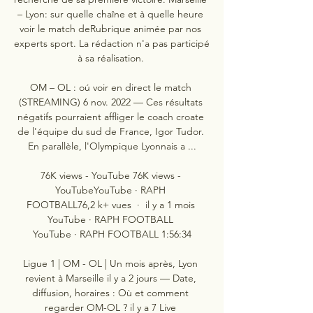
– Lyon: sur quelle chaîne et à quelle heure 
voir le match deRubrique animée par nos 
experts sport. La rédaction n'a pas participé 
à sa réalisation. 

OM – OL : oú voir en direct le match 
(STREAMING) 6 nov. 2022 — Ces résultats 
négatifs pourraient affliger le coach croate 
de l'équipe du sud de France, Igor Tudor. 
En parallèle, l'Olympique Lyonnais a ...

76K views - YouTube 76K views - 
YouTubeYouTube · RAPH 
FOOTBALL76,2 k+ vues  ·  il y a 1 mois 
YouTube · RAPH FOOTBALL 
YouTube · RAPH FOOTBALL 1:56:34

Ligue 1 | OM - OL | Un mois après, Lyon 
revient à Marseille il y a 2 jours — Date, 
diffusion, horaires : Où et comment 
regarder OM-OL ? il y a 7 Live 