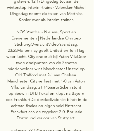
gisteren, 12:17Dingsdag tot aan de 
winterstop interim-trainer VolendamMichel 
Dingsdag neemt de taken van Matthias 
Kohler over als interim-trainer. 

NOS Voetbal - Nieuws, Sport en 
Evenementen | Nederlandse Omroep 
StichtingOverzichtVideo'svandaag, 
23:25McTominay geeft United en Ten Hag 
weer lucht, City onderuit bij Aston VillaDoor 
twee doelpunten van de Schotse 
middenvelder wint Manchester United op 
Old Trafford met 2-1 van Chelsea. 
Manchester City verliest met 1-0 van Aston 
Villa. vandaag, 21:14Saarbrücken stunt 
opnieuw in DFB Pokal en klopt na Bayern 
ook FrankfurtDe derdedivisionist bindt in de 
achtste finales op eigen veld Eintracht 
Frankfurt aan de zegekar: 2-0. Borussia 
Dortmund verloor van Stuttgart. 

gisteren, 22:19Griekse scheidsrechters 