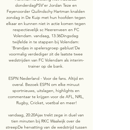
donderdagPSV'er Jordan Teze en 
Feyenoorder Quilindschy Hartman knalden 
zondag in De Kuip met hun hoofden tegen 
elkaar en kunnen niet in actie komen tegen 
respectievelijk sc Heerenveen en FC 
Volendam. vandaag, 13:36Dingsdag 
twijfelde in te stappen bij Volendam: 
'Brandjes in spelersgroep geblust'De 
voormalig verdediger zit de laatste twee 
wedstrijden van FC Volendam als interim-
trainer op de bank. 

ESPN Nederland - Voor de fans. Altijd en 
overal. Bezoek ESPN om elke minuut 
sportnieuws, uitslagen, highlights en 
commentaar te krijgen voor de AFL, NRL, 
Rugby, Cricket, voetbal en meer!

vandaag, 20:20Ajax trekt zege in duel van 
tien minuten bij RKC Waalwijk over de 
streepDe hervatting van de wedstrijd tussen 