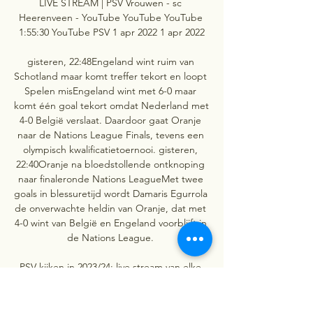
LIVE STREAM | PSV Vrouwen - sc 
Heerenveen - YouTube YouTube YouTube 
1:55:30 YouTube PSV 1 apr 2022 1 apr 2022

gisteren, 22:48Engeland wint ruim van 
Schotland maar komt treffer tekort en loopt 
Spelen misEngeland wint met 6-0 maar 
komt één goal tekort omdat Nederland met 
4-0 België verslaat. Daardoor gaat Oranje 
naar de Nations League Finals, tevens een 
olympisch kwalificatietoernooi. gisteren, 
22:40Oranje na bloedstollende ontknoping 
naar finaleronde Nations LeagueMet twee 
goals in blessuretijd wordt Damaris Egurrola 
de onverwachte heldin van Oranje, dat met 
4-0 wint van België en Engeland voorblijft in 
de Nations League. 

PSV kijken in 2023/24: live stream van elke 
wedstrijd 8 dagen geleden — PSV kijken? 
Elke wedstrijd op programma vandaag. 
Gratis met tv en live stream alles online zien. 