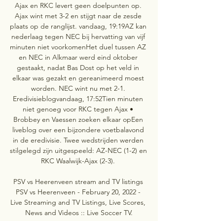
Ajax en RKC levert geen doelpunten op. 
Ajax wint met 3-2 en stijgt naar de zesde 
plaats op de ranglijst. vandaag, 19:19AZ kan 
nederlaag tegen NEC bij hervatting van vijf 
minuten niet voorkomenHet duel tussen AZ 
en NEC in Alkmaar werd eind oktober 
gestaakt, nadat Bas Dost op het veld in 
elkaar was gezakt en gereanimeerd moest 
worden. NEC wint nu met 2-1. 
Eredivisieblogvandaag, 17:52Tien minuten 
niet genoeg voor RKC tegen Ajax • 
Brobbey en Vaessen zoeken elkaar opEen 
liveblog over een bijzondere voetbalavond 
in de eredivisie. Twee wedstrijden werden 
stilgelegd zijn uitgespeeld: AZ-NEC (1-2) en 
RKC Waalwijk-Ajax (2-3). 

PSV vs Heerenveen stream and TV listings 
PSV vs Heerenveen - February 20, 2022 - 
Live Streaming and TV Listings, Live Scores, 
News and Videos :: Live Soccer TV.
