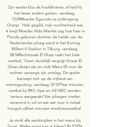
Zijn eerste klus als hoofdtrainer, al had hij 
het liever anders gezien. vandaag, 
13:09Moeder Egurrola na ontknoping 
Oranje: 'Heb gegild, mijn nuchterheid was 
ik kwijt'Moeder Alda Wienke zag hoe haar in 
Florida geboren dochter de heldin van de 
Nederlandse ploeg werd in het Koning 
Willem II Stadion in Tilburg. vandaag, 
08:54Rechtszaak El Ghazi raakt het hele 
voetbal: 'Geen duidelijk vergrijp'Anwar El 
Ghazi sleept zijn ex-club Mainz 05 voor de 
rechter vanwege zijn ontslag. De speler 
beroept zich op de vrijheid van 
meningsuiting. vandaag, 07:07Paar minuten 
voetbal bij RKC-Ajax en AZ-NEC worden 
'serieus aangepakt'Vier ploegen treden 
vanavond in vol ornaat aan voor in totaal 
hooguit vijftien minuten eredivisievoetbal. 

Je vindt alle wedstrijden in het menu bij 
Sport. Welke sport kan je kijken? Bij ESPN 