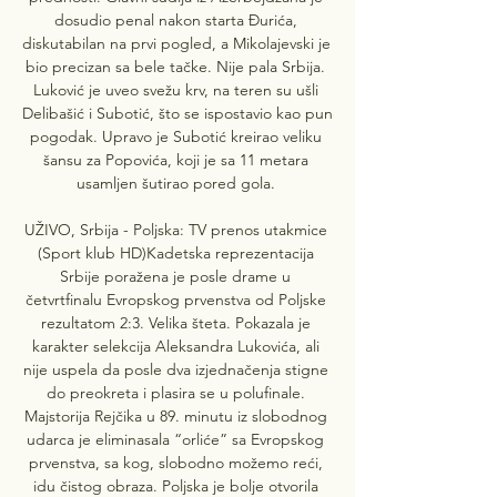
dosudio penal nakon starta Đurića, 
diskutabilan na prvi pogled, a Mikolajevski je 
bio precizan sa bele tačke. Nije pala Srbija. 
Luković je uveo svežu krv, na teren su ušli 
Delibašić i Subotić, što se ispostavio kao pun 
pogodak. Upravo je Subotić kreirao veliku 
šansu za Popovića, koji je sa 11 metara 
usamljen šutirao pored gola. 

UŽIVO, Srbija - Poljska: TV prenos utakmice 
(Sport klub HD)Kadetska reprezentacija 
Srbije poražena je posle drame u 
četvrtfinalu Evropskog prvenstva od Poljske 
rezultatom 2:3. Velika šteta. Pokazala je 
karakter selekcija Aleksandra Lukovića, ali 
nije uspela da posle dva izjednačenja stigne 
do preokreta i plasira se u polufinale. 
Majstorija Rejčika u 89. minutu iz slobodnog 
udarca je eliminasala “orliće” sa Evropskog 
prvenstva, sa kog, slobodno možemo reći, 
idu čistog obraza. Poljska je bolje otvorila 