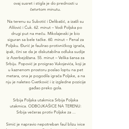
ovaj susret i stigla je do prednosti u 
četvrtom minutu. 

Na terenu su Subotić i Delibašić, a izašli su 
Alilović i Ćuk. 62. minut – Vodi Poljska po 
drugi put na meču. Mikolajevski je bio 
siguran sa bele tačke. 60. minut – Penal za 
Poljsku. Đurić je faulirao protivničkog igrača, 
ipak, čini se da je diskutabilna odluka sudije 
iz Azerbejdžana. 55. minut – Velika šansa za 
Srbiju. Popović je proigrao Vukojevića, koji je 
u kaznenom prostoru poslao loptu na pet 
metara, ona je pogodila igrača Poljske, a na 
nju je naleteo Cvetković i iz izgledne pozicije 
gađao preko gola. 

Srbija Poljska utakmica Srbija Poljska 
utakmica. ODBOJKAŠICE NA TERENU: 
Srbija večeras protiv Poljske za ...

Simić je napravio nepotreban faul blizu ivice 