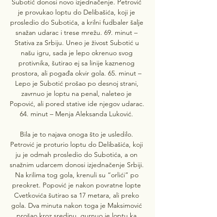
Subotić donosi novo izjednačenje. Petrović 
je provukao loptu do Delibašića, koji je 
prosledio do Subotića, a krilni fudbaler šalje 
snažan udarac i trese mrežu. 69. minut – 
Stativa za Srbiju. Uneo je živost Subotić u 
našu igru, sada je lepo okrenuo svog 
protivnika, šutirao ej sa linije kaznenog 
prostora, ali pogađa okvir gola. 65. minut – 
Lepo je Subotić prošao po desnoj strani, 
zavrnuo je loptu na penal, naleteo je 
Popović, ali pored stative ide njegov udarac. 
64. minut – Menja Aleksanda Luković. 

Bila je to najava onoga što je usledilo. 
Petrović je proturio loptu do Delibašića, koji 
ju je odmah prosledio do Subotića, a on 
snažnim udarcem donosi izjednačenje Srbiji. 
Na krilima tog gola, krenuli su “orlići” po 
preokret. Popović je nakon povratne lopte 
Cvetkovića šutirao sa 17 metara, ali preko 
gola. Dva minuta nakon toga je Maksimović 
prošao kroz sredinu, gurnuo je loptu ka 