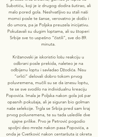
Subotiću, koji je iz drugog dodira šutirao, ali 
malo pored gola. Neshvatljivo su stali naši 
momci posle te šanse, verovatno je došlo i 
do umora, pa je Poljska preuzela inicijativu. 
Pokušavali su dugim loptama, ali su štoperi 
Srbije sve to uspešno “čistili”, sve do 89. 
minuta. 

Križanovski je iskoristio lošu reakciju u 
odbrani posle prekida, naleteo je na 
odbijenu loptu i savladao Džodića. Nisu 
“orlići” delovali dobro tokom prvog 
poluvremena, mučili su se da iznesu loptu, 
te se sve svodilo na individualnu kreaciju 
Popovića. Imala je Poljska nakon gola još par 
opasnih pokušaja, ali je siguran bio golman 
naše selekcije. Trgla se Srbija pred sam kraj 
prvog poluvremena, te su tada usledile dve 
sjajne prilike. Prvo je Petrović pogodio 
spoljni deo mreže nakon pasa Popovića, a 
onda je Cvetković nakon centaršuta iz okreta 