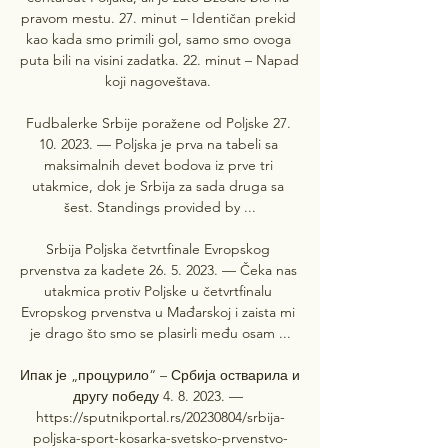
pravom mestu. 27. minut – Identičan prekid 
kao kada smo primili gol, samo smo ovoga 
puta bili na visini zadatka. 22. minut – Napad 
koji nagoveštava. 

Fudbalerke Srbije poražene od Poljske 27. 
10. 2023. — Poljska je prva na tabeli sa 
maksimalnih devet bodova iz prve tri 
utakmice, dok je Srbija za sada druga sa 
šest. Standings provided by ...

Srbija Poljska četvrtfinale Evropskog 
prvenstva za kadete 26. 5. 2023. — Čeka nas 
utakmica protiv Poljske u četvrtfinalu 
Evropskog prvenstva u Mađarskoj i zaista mi 
je drago što smo se plasirli među osam ...

Ипак је „процурило“ – Србија остварила и 
другу победу 4. 8. 2023. — 
https://sputnikportal.rs/20230804/srbija-
poljska-sport-kosarka-svetsko-prvenstvo-