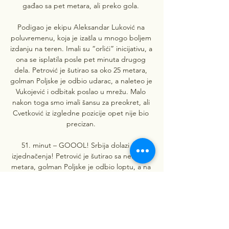
gađao sa pet metara, ali preko gola. 

Podigao je ekipu Aleksandar Luković na 
poluvremenu, koja je izašla u mnogo boljem 
izdanju na teren. Imali su “orlići” inicijativu, a 
ona se isplatila posle pet minuta drugog 
dela. Petrović je šutirao sa oko 25 metara, 
golman Poljske je odbio udarac, a naleteo je 
Vukojević i odbitak poslao u mrežu. Malo 
nakon toga smo imali šansu za preokret, ali 
Cvetković iz izgledne pozicije opet nije bio 
precizan. 

51. minut – GOOOL! Srbija dolazi do 
izjednačenja! Petrović je šutirao sa nekih 25 
metara, golman Poljske je odbio loptu, a na 
nju je naleteo Vukojević i pogodio mrežu. 
Gol pogledajte OVDE. 46. minut – Počelo je 
drugo poluvreme. Imala je Poljska odmah 
dobru šansu. Ofanzivac Poljaka se našao u 
dobroj šansi, uputio je iskosa dobar udarac, 