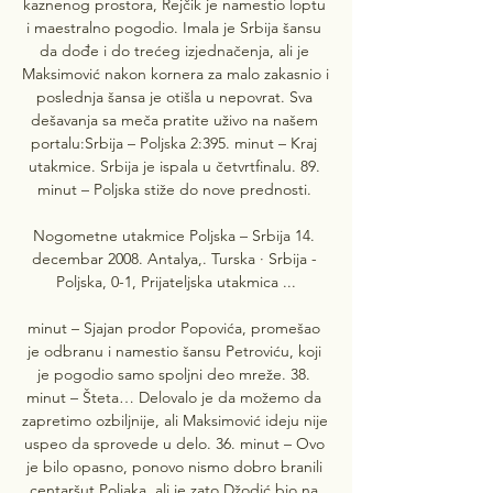
kaznenog prostora, Rejčik je namestio loptu 
i maestralno pogodio. Imala je Srbija šansu 
da dođe i do trećeg izjednačenja, ali je 
Maksimović nakon kornera za malo zakasnio i 
poslednja šansa je otišla u nepovrat. Sva 
dešavanja sa meča pratite uživo na našem 
portalu:Srbija – Poljska 2:395. minut – Kraj 
utakmice. Srbija je ispala u četvrtfinalu. 89. 
minut – Poljska stiže do nove prednosti. 

Nogometne utakmice Poljska – Srbija 14. 
decembar 2008. Antalya,. Turska · Srbija - 
Poljska, 0-1, Prijateljska utakmica ...

minut – Sjajan prodor Popovića, promešao 
je odbranu i namestio šansu Petroviću, koji 
je pogodio samo spoljni deo mreže. 38. 
minut – Šteta… Delovalo je da možemo da 
zapretimo ozbiljnije, ali Maksimović ideju nije 
uspeo da sprovede u delo. 36. minut – Ovo 
je bilo opasno, ponovo nismo dobro branili 
centaršut Poljaka, ali je zato Džodić bio na 