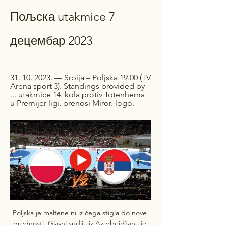
Пољска utakmice 7 
децембар 2023
31. 10. 2023. — Srbija – Poljska 19.00 (TV 
Arena sport 3). Standings provided by 
... utakmice 14. kola protiv Totenhema 
u Premijer ligi, prenosi Miror. logo.
Poljska je maltene ni iz čega stigla do nove 
prednosti. Glavni sudija iz Azerbejdžana je 