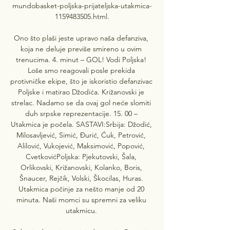
mundobasket-poljska-prijateljska-utakmica-
1159483505.html.

Ono što plaši jeste upravo naša defanziva, 
koja ne deluje previše smireno u ovim 
trenucima. 4. minut – GOL! Vodi Poljska! 
Loše smo reagovali posle prekida 
protivničke ekipe, što je iskoristio defanzivac 
Poljske i matirao Džodića. Križanovski je 
strelac. Nadamo se da ovaj gol neće slomiti 
duh srpske reprezentacije. 15. 00 – 
Utakmica je počela. SASTAVI:Srbija: Džodić, 
Milosavljević, Simić, Đurić, Ćuk, Petrović, 
Alilović, Vukojević, Maksimović, Popović, 
CvetkovićPoljska: Pjekutovski, Šala, 
Orlikovski, Križanovski, Kolanko, Boris, 
Šnaucer, Rejčik, Volski, Škocilas, Huras. 
Utakmica počinje za nešto manje od 20 
minuta. Naši momci su spremni za veliku 
utakmicu. 
