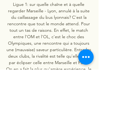
Ligue 1: sur quelle chaîne et à quelle 
regarder Marseille - Lyon, annulé à la suite 
du caillassage du bus lyonnais? C'est la 
rencontre que tout le monde attend. Pour 
tout un tas de raisons. En effet, le match 
entre l'OM et l'OL, c'est le choc des 
Olympiques, une rencontre qui a toujours 
une (mauvaise) saveur particulière. Entre les 
deux clubs, la rivalité est telle qu'elle a fini 
par éclipser celle entre Marseille et Paris. 
On en a fait la plus qu'amère expérience, le 
29 octobre, quand des abrutis, pour ne pas 
dire autre chose, ont caillassé le bus 
lyonnais sur le chemin du stade Vélodrome. 
Des incidents inadmissibles qui ont bien 
entendu entraîné le report de la rencontre. 
Que dire également des insultes racistes 
proférées par des supporters lyonnais dans 
l'enceinte du stade. 

L''OL n'aura pas de complexe d'infériorité", 