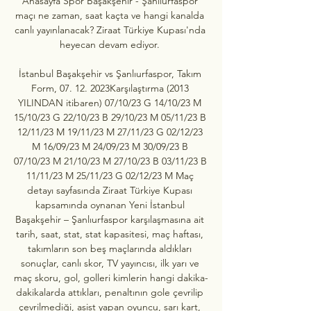
Anasayfa Spor Başakşehir - Şanlıurfaspor 
maçı ne zaman, saat kaçta ve hangi kanalda 
canlı yayınlanacak? Ziraat Türkiye Kupası'nda 
heyecan devam ediyor. 

İstanbul Başakşehir vs Şanlıurfaspor, Takım 
Form, 07. 12. 2023Karşılaştırma (2013 
YILINDAN itibaren) 07/10/23 G 14/10/23 M 
15/10/23 G 22/10/23 B 29/10/23 M 05/11/23 B 
12/11/23 M 19/11/23 M 27/11/23 G 02/12/23 
M 16/09/23 M 24/09/23 M 30/09/23 B 
07/10/23 M 21/10/23 M 27/10/23 B 03/11/23 B 
11/11/23 M 25/11/23 G 02/12/23 M Maç 
detayı sayfasında Ziraat Türkiye Kupası 
kapsamında oynanan Yeni İstanbul 
Başakşehir – Şanlıurfaspor karşılaşmasına ait 
tarih, saat, stat, stat kapasitesi, maç haftası, 
takımların son beş maçlarında aldıkları 
sonuçlar, canlı skor, TV yayıncısı, ilk yarı ve 
maç skoru, gol, golleri kimlerin hangi dakika-
dakikalarda attıkları, penaltının gole çevrilip 
çevrilmediği, asist yapan oyuncu, sarı kart, 