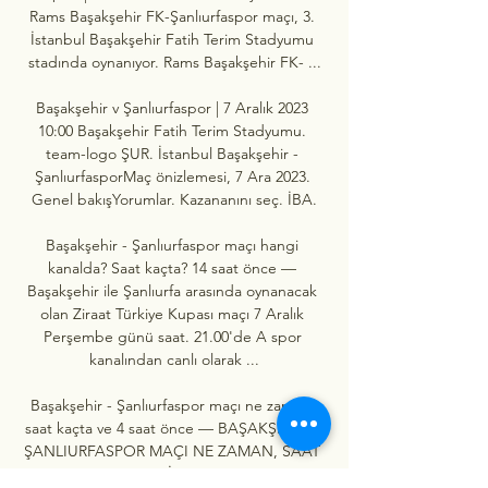
Rams Başakşehir FK-Şanlıurfaspor maçı, 3. 
İstanbul Başakşehir Fatih Terim Stadyumu 
stadında oynanıyor. Rams Başakşehir FK- ...

Başakşehir v Şanlıurfaspor | 7 Aralık 2023 
10:00 Başakşehir Fatih Terim Stadyumu. 
team-logo ŞUR. İstanbul Başakşehir - 
ŞanlıurfasporMaç önizlemesi, 7 Ara 2023. 
Genel bakışYorumlar. Kazananını seç. İBA.

Başakşehir - Şanlıurfaspor maçı hangi 
kanalda? Saat kaçta? 14 saat önce — 
Başakşehir ile Şanlıurfa arasında oynanacak 
olan Ziraat Türkiye Kupası maçı 7 Aralık 
Perşembe günü saat. 21.00'de A spor 
kanalından canlı olarak ...

Başakşehir - Şanlıurfaspor maçı ne zaman, 
saat kaçta ve 4 saat önce — BAŞAKŞEHİR - 
ŞANLIURFASPOR MAÇI NE ZAMAN, SAAT 
KAÇTA VE HANGİ KANALDA CANLI 