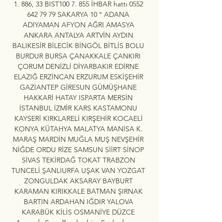
1. 886, 33 BIST100 7. 855 İHBAR hattı 0552 
642 79 79 SAKARYA 10 ° ADANA 
ADIYAMAN AFYON AĞRI AMASYA 
ANKARA ANTALYA ARTVİN AYDIN 
BALIKESİR BİLECİK BİNGÖL BİTLİS BOLU 
BURDUR BURSA ÇANAKKALE ÇANKIRI 
ÇORUM DENİZLİ DİYARBAKIR EDİRNE 
ELAZIĞ ERZİNCAN ERZURUM ESKİŞEHİR 
GAZİANTEP GİRESUN GÜMÜŞHANE 
HAKKARİ HATAY ISPARTA MERSİN 
İSTANBUL İZMİR KARS KASTAMONU 
KAYSERİ KIRKLARELİ KIRŞEHİR KOCAELİ 
KONYA KÜTAHYA MALATYA MANİSA K. 
MARAŞ MARDİN MUĞLA MUŞ NEVŞEHİR 
NİĞDE ORDU RİZE SAMSUN SİİRT SİNOP 
SİVAS TEKİRDAĞ TOKAT TRABZON 
TUNCELİ ŞANLIURFA UŞAK VAN YOZGAT 
ZONGULDAK AKSARAY BAYBURT 
KARAMAN KIRIKKALE BATMAN ŞIRNAK 
BARTIN ARDAHAN IĞDIR YALOVA 
KARABÜK KİLİS OSMANİYE DÜZCE 