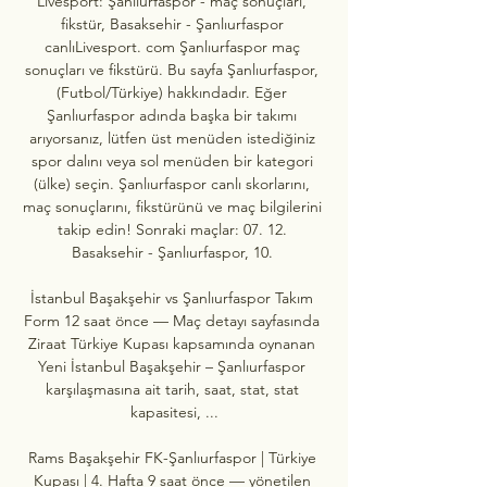
Livesport: Şanlıurfaspor - maç sonuçları, 
fikstür, Basaksehir - Şanlıurfaspor 
canlıLivesport. com Şanlıurfaspor maç 
sonuçları ve fikstürü. Bu sayfa Şanlıurfaspor, 
(Futbol/Türkiye) hakkındadır. Eğer 
Şanlıurfaspor adında başka bir takımı 
arıyorsanız, lütfen üst menüden istediğiniz 
spor dalını veya sol menüden bir kategori 
(ülke) seçin. Şanlıurfaspor canlı skorlarını, 
maç sonuçlarını, fikstürünü ve maç bilgilerini 
takip edin! Sonraki maçlar: 07. 12. 
Basaksehir - Şanlıurfaspor, 10. 

İstanbul Başakşehir vs Şanlıurfaspor Takım 
Form 12 saat önce — Maç detayı sayfasında 
Ziraat Türkiye Kupası kapsamında oynanan 
Yeni İstanbul Başakşehir – Şanlıurfaspor 
karşılaşmasına ait tarih, saat, stat, stat 
kapasitesi, ...

Rams Başakşehir FK-Şanlıurfaspor | Türkiye 
Kupası | 4. Hafta 9 saat önce — yönetilen 