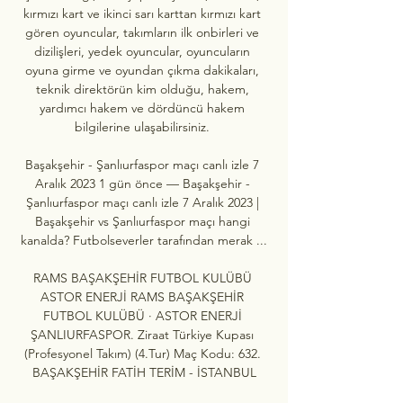
kırmızı kart ve ikinci sarı karttan kırmızı kart 
gören oyuncular, takımların ilk onbirleri ve 
dizilişleri, yedek oyuncular, oyuncuların 
oyuna girme ve oyundan çıkma dakikaları, 
teknik direktörün kim olduğu, hakem, 
yardımcı hakem ve dördüncü hakem 
bilgilerine ulaşabilirsiniz. 

Başakşehir - Şanlıurfaspor maçı canlı izle 7 
Aralık 2023 1 gün önce — Başakşehir - 
Şanlıurfaspor maçı canlı izle 7 Aralık 2023 | 
Başakşehir vs Şanlıurfaspor maçı hangi 
kanalda? Futbolseverler tarafından merak ...

RAMS BAŞAKŞEHİR FUTBOL KULÜBÜ 
ASTOR ENERJİ RAMS BAŞAKŞEHİR 
FUTBOL KULÜBÜ · ASTOR ENERJİ 
ŞANLIURFASPOR. Ziraat Türkiye Kupası 
(Profesyonel Takım) (4.Tur) Maç Kodu: 632. 
BAŞAKŞEHİR FATİH TERİM - İSTANBUL
