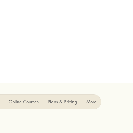
Online Courses
Plans & Pricing
More