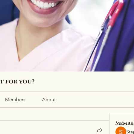
ht for you?
Members
About
Membe
Ste