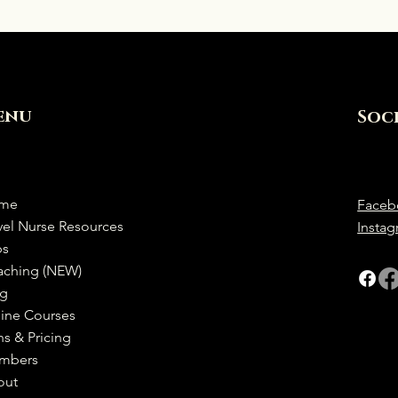
enu
Soc
me
Faceb
vel Nurse Resources
Insta
bs
aching (NEW)
og
ine Courses
ns & Pricing
mbers
out