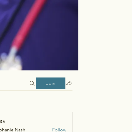
Join
rs
phanie Nash
Follow