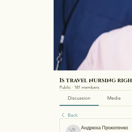
Is travel nursing rig
Public
·
181 members
Discussion
Media
Back
Андрюха Прокопенко