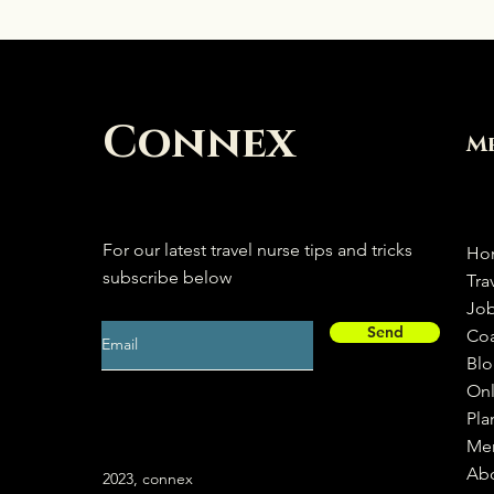
Connex
M
For our latest travel nurse tips and tricks
Ho
subscribe below
Tra
Jo
Send
Co
Bl
Onl
Pla
Me
Ab
2023, connex