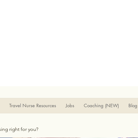
Travel Nurse Resources
Jobs
Coaching (NEW)
Blog
rsing right for you?