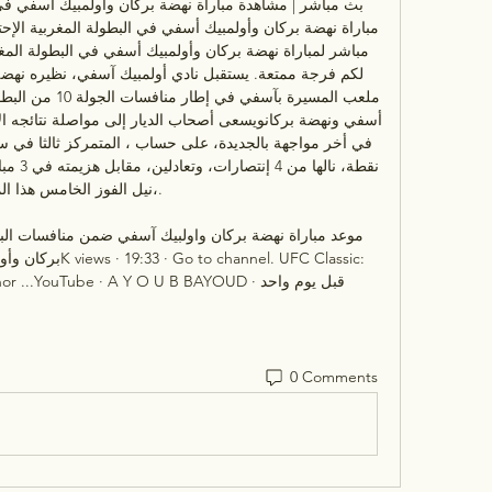
نيل الفوز الخامس هذا الم

Khabib Nurmagomedov vs Conor ...YouTube · A Y O U B BAYOUD · قبل يوم واحد
0 Comments