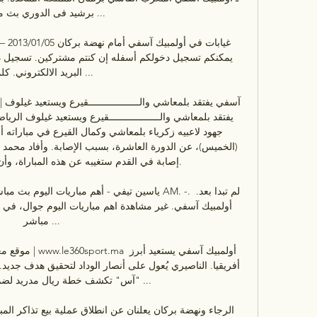
برشيد فى الدوري بث مباش

البريد الالكتروني. كلمة .

إصابة في القدم ستغيبه عن هذه المباراة، وأن

مباشر ...

"آس" تكشف خطة ريال مدريد لضم مب
