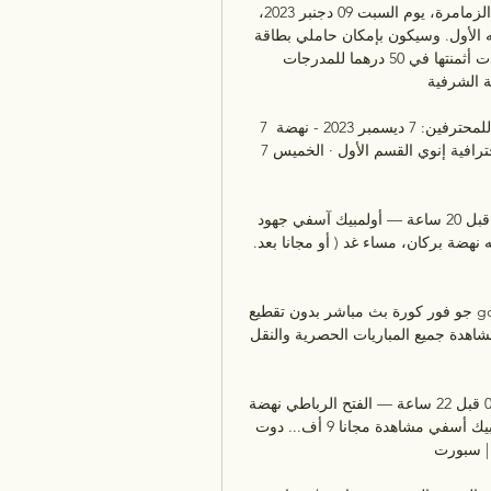
الرجاء الرياضي، انطلاق عملية بيع تذاكر مباراته أمام نهضة الزمامرة، يوم السبت 09 دجنبر 2023، 
برسم الجولة الحادية عشرة من الدوري الاحترافي في قسمه الأول. وسيكون بإمكان حاملي بطاقة 
"رجاوي"، اقتناء التذاكر من أجل متابعة المباراة، إذ حددت أثمنتها في 50 درهما للمدرجات 
للمنصة الشرفية. 
7 ديسمبر - نهضة بركان ضد أولمبيك آسفي الدوري المغربي للمحترفين: 7 ديسمبر 2023 - نهضة 
بركان ضد أولمبيك آسفي. غير مفضلة البطولة المغربية الإحترافية إنوي القسم الأول · الخميس 7 
آسفي يفتقد بلمعاشي والــــــــــــــــــقيرع ويستعيد غيلوف قبل 20 ساعة — أولمبيك آسفي جهود 
لاعبيه زكرياء بلمعاشي وكمال القيرع في مباراته أمام مضيفه نهضة بركان، مساء غد ( أو مجانا بعد. 
جو فور كورة بث مباشر بدون تقطيع go4kora موقع جو - كورة ستار نهضة بركان. 9:00 ص. 0-0. لم 
تبدا بعد. أولمبيك آسفي موقع جو فور كورة يتيح للمشاهدين مشاهدة جميع المباريات الحصرية والنقل 
الوداد الرياضي المولودية شاهد البث المباشر عبر الإنترنت 06.1 قبل 22 ساعة — الفتح الرباطي نهضة 
بركان شاهد بالبث المباشر 11 نونبر 2023 ري المولودية أولمبيك أسفي مشاهدة مجانا 9 أف... دوت 
سبورت | dotsport مشاهدة مباريات ...
