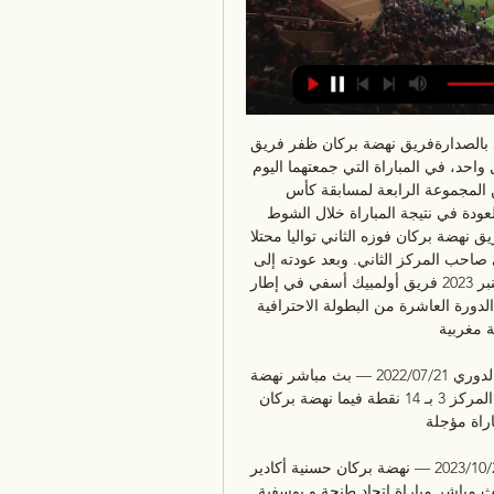
كأس الكاف.. نهضة بركان يهزم الملعب المالي بميدانه وينفرد بالصدارةفريق نهضة بركان ظفر فريق 
نهضة بركان بفوز ثمين من ميدان سطاد المالي بهدفين مقابل واحد، في المباراة التي جمعتهما اليوم 
الأحد 3 دجنبر 2023، برسم منافسات الجولة الثانية ضمن المجموعة الرابعة لمسابقة كأس 
الكونفدرالية الافريقية لكرة القدم. وحاول الملعب المالي العودة في نتيجة المباراة خلال الشوط 
الثاني، وتمكن من تسجيل هدفه الوحيد خلال اللقاء. وحقق فريق نهضة بركان فوزه الثاني تواليا محتلا 
صدارة الترتيب برصيد 06 بفارق ثلاث نقط عن الملعب المالي صاحب المركز الثاني. وبعد عودته إلى 
مدينة بركان سيواجه فريق النهضة البركانية يوم الأربعاء 6 دجنبر 2023 فريق أولمبيك أسفي في إطار 
عاشرة من البطولة الاحترافية. Copyright © 2014 - 2023 ( Ariri Abderrahim) - 
مغربية. 
بث مباشر | مشاهدة مباراة نهضة بركان وأولمبيك أسفي في الدوري 21‏/07‏/2022 — بث مباشر نهضة 
بركان ضد أولمبيك أسفي. ويدخل أولمبيك آسفي اللقاء في المركز 3 بـ 14 نقطة فيما نهضة بركان 
 وله مباراة مؤجلة.
المغرب الفاسي نهضة بركان مشاهدة مجانا 29 أكتوبر 2023 29‏/10‏/2023 — نهضة بركان حسنية أكادير 
ـ أولمبيك آسفي المغرب الفاسي برلمان المملكة المتحدة. بث مباشر مباراة اتحاد طنجة و يوسفية 