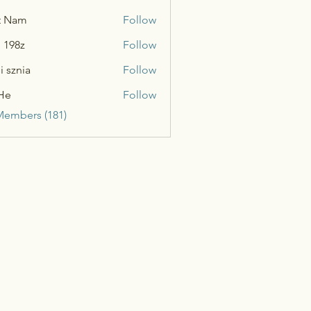
t Nam
Follow
n 198z
Follow
i sznia
Follow
He
Follow
Members (181)