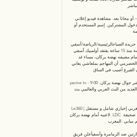
ر ...
غيابات في أولمبيك آسفي أمام نهضة بركان 05‏/01‏/2013 — أو مجانا بعد. مشاهدة فيديو إعلاني 
يمكنكم تسجيل دخولكم أسفله إن كنتم مشتركين. تسجيل دخول المشتركين. إسم المستخدم أو 
..
آسفي يفتقد بلمعاشي والــــــــــــــــــقيرع ويستعيد غيلوف | جريدة الصباحالرئيسية/الرياضة/آسفي 
يفتقد بلمعاشي والــــــــــــــــــقيرع ويستعيد غيلوف الرياضة منذ 15 ساعة يفتقد أولمبيك آسفي 
جهود لاعبيه زكرياء بلمعاشي وكمال القيرع في مباراته أمام مضيفه نهضة بركان، مساء غد 
(الخميس)، عن الدورة العاشرة، بسبب الإصابة. وأفاد محمد الحضرمي أن المهاجم بملعاشي يعاني 
 القيرع أصيب في الساق. 
yacine tv - ياسين تيفي - أهم مباريات اليوم بث مباشر جوال نهضة بركان. 9:00 AM. -. لم تبدا بعد. 
أولمبيك آسفي. غير مشاهدة اهم مباريات اليوم جوال، في العديد من البث العربي والعالمي بث 
Le360 | موقع مغربي إخباري شامل و مستقل | www.le360sport.ma أولمبيك آسفي يستعيد أبرز 
لاعبيه أمام نهضة بركان. LDC أفريقيا. الناصيري يُعول على أنصار الوداد لتحقيق هدف جديد. صحيفة 
ابي. المغرب ...
الرجاء ونهضة بركان يعلنان عن انطلاق عملية بيع تذاكر المبارتين ضد الزمامرة وآسفيأعلن فريق 