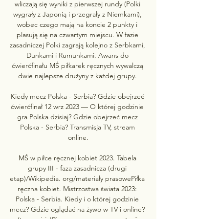
wliczają się wyniki z pierwszej rundy (Polki 
wygrały z Japonią i przegrały z Niemkami), 
wobec czego mają na koncie 2 punkty i 
plasują się na czwartym miejscu. W fazie 
zasadniczej Polki zagrają kolejno z Serbkami, 
Dunkami i Rumunkami. Awans do 
ćwierćfinału MŚ piłkarek ręcznych wywalczą 
dwie najlepsze drużyny z każdej grupy. 

Kiedy mecz Polska - Serbia? Gdzie obejrzeć 
ćwierćfinał 12 wrz 2023 — O której godzinie 
gra Polska dzisiaj? Gdzie obejrzeć mecz 
Polska - Serbia? Transmisja TV, stream 
online.

MŚ w piłce ręcznej kobiet 2023. Tabela 
grupy III - faza zasadnicza (drugi 
etap)/Wikipedia. org/materiały prasowePiłka 
ręczna kobiet. Mistrzostwa świata 2023: 
Polska - Serbia. Kiedy i o której godzinie 
mecz? Gdzie oglądać na żywo w TV i online? 