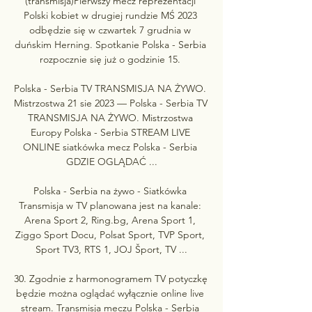
(transmisja)Pierwszy mecz reprezentacji 
Polski kobiet w drugiej rundzie MŚ 2023 
odbędzie się w czwartek 7 grudnia w 
duńskim Herning. Spotkanie Polska - Serbia 
rozpocznie się już o godzinie 15. 

Polska - Serbia TV TRANSMISJA NA ŻYWO. 
Mistrzostwa 21 sie 2023 — Polska - Serbia TV 
TRANSMISJA NA ŻYWO. Mistrzostwa 
Europy Polska - Serbia STREAM LIVE 
ONLINE siatkówka mecz Polska - Serbia 
GDZIE OGLĄDAĆ ...

Polska - Serbia na żywo - Siatkówka 
Transmisja w TV planowana jest na kanale: 
Arena Sport 2, Ring.bg, Arena Sport 1, 
Ziggo Sport Docu, Polsat Sport, TVP Sport, 
Sport TV3, RTS 1, JOJ Šport, TV ...

30. Zgodnie z harmonogramem TV potyczkę 
będzie można oglądać wyłącznie online live 
stream. Transmisja meczu Polska - Serbia 