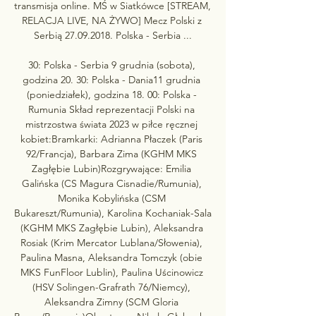
transmisja online. MŚ w Siatkówce [STREAM, 
RELACJA LIVE, NA ŻYWO] Mecz Polski z 
Serbią 27.09.2018. Polska - Serbia ...

30: Polska - Serbia 9 grudnia (sobota), 
godzina 20. 30: Polska - Dania11 grudnia 
(poniedziałek), godzina 18. 00: Polska - 
Rumunia Skład reprezentacji Polski na 
mistrzostwa świata 2023 w piłce ręcznej 
kobiet:Bramkarki: Adrianna Płaczek (Paris 
92/Francja), Barbara Zima (KGHM MKS 
Zagłębie Lubin)Rozgrywające: Emilia 
Galińska (CS Magura Cisnadie/Rumunia), 
Monika Kobylińska (CSM 
Bukareszt/Rumunia), Karolina Kochaniak-Sala 
(KGHM MKS Zagłębie Lubin), Aleksandra 
Rosiak (Krim Mercator Lublana/Słowenia), 
Paulina Masna, Aleksandra Tomczyk (obie 
MKS FunFloor Lublin), Paulina Uścinowicz 
(HSV Solingen-Grafrath 76/Niemcy), 
Aleksandra Zimny (SCM Gloria 