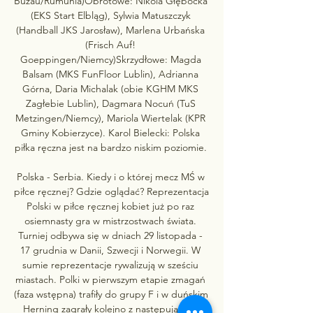
Buzau/Rumunia)Obrotowe: Nikola Głębocka 
(EKS Start Elbląg), Sylwia Matuszczyk 
(Handball JKS Jarosław), Marlena Urbańska 
(Frisch Auf! 
Goeppingen/Niemcy)Skrzydłowe: Magda 
Balsam (MKS FunFloor Lublin), Adrianna 
Górna, Daria Michalak (obie KGHM MKS 
Zagłebie Lublin), Dagmara Nocuń (TuS 
Metzingen/Niemcy), Mariola Wiertelak (KPR 
Gminy Kobierzyce). Karol Bielecki: Polska 
piłka ręczna jest na bardzo niskim poziomie. 

Polska - Serbia. Kiedy i o której mecz MŚ w 
piłce ręcznej? Gdzie oglądać? Reprezentacja 
Polski w piłce ręcznej kobiet już po raz 
osiemnasty gra w mistrzostwach świata. 
Turniej odbywa się w dniach 29 listopada - 
17 grudnia w Danii, Szwecji i Norwegii. W 
sumie reprezentacje rywalizują w sześciu 
miastach. Polki w pierwszym etapie zmagań 
(faza wstępna) trafiły do grupy F i w duńskim 
Herning zagrały kolejno z następującymi 