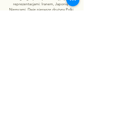
reprezentacjami: Iranem, Japonią i 
Niemcami. Dwie pierwsze drużyny Polki 
pokonały, natomiast nie sprostały Niemkom, 
ale i tak awansowały do fazy zasadniczej 
(drugi etap rywalizacji) z drugiej pozycji w 
tabeli. W drugim etapie zmagań drużyny 
rywalizują w czterech sześciozespołowych 
grupach. 

Polska - Serbia transmisja online, mecz na 
żywo, stream za Sprawdź gdzie oglądać 
mecz Polska - Serbia. Dostępna jest 
transmisja online, transmisja tv i stream 
online za darmo w internecie.
0
0
Написати коментар...