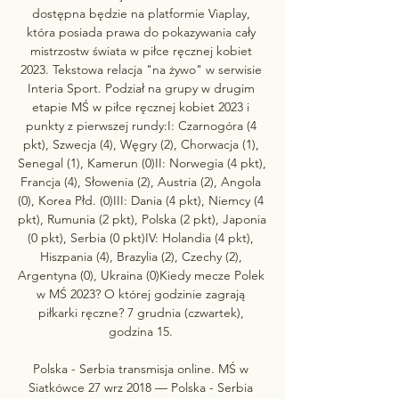
dostępna będzie na platformie Viaplay, 
która posiada prawa do pokazywania cały 
mistrzostw świata w piłce ręcznej kobiet 
2023. Tekstowa relacja "na żywo" w serwisie 
Interia Sport. Podział na grupy w drugim 
etapie MŚ w piłce ręcznej kobiet 2023 i 
punkty z pierwszej rundy:I: Czarnogóra (4 
pkt), Szwecja (4), Węgry (2), Chorwacja (1), 
Senegal (1), Kamerun (0)II: Norwegia (4 pkt), 
Francja (4), Słowenia (2), Austria (2), Angola 
(0), Korea Płd. (0)III: Dania (4 pkt), Niemcy (4 
pkt), Rumunia (2 pkt), Polska (2 pkt), Japonia 
(0 pkt), Serbia (0 pkt)IV: Holandia (4 pkt), 
Hiszpania (4), Brazylia (2), Czechy (2), 
Argentyna (0), Ukraina (0)Kiedy mecze Polek 
w MŚ 2023? O której godzinie zagrają 
piłkarki ręczne? 7 grudnia (czwartek), 
godzina 15. 

Polska - Serbia transmisja online. MŚ w 
Siatkówce 27 wrz 2018 — Polska - Serbia 