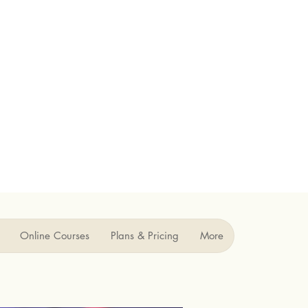
Online Courses
Plans & Pricing
More