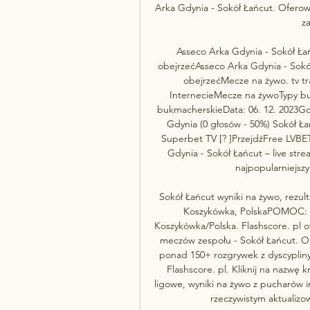
Arka Gdynia - Sokół Łańcut. Oferowan
z
Asseco Arka Gdynia - Sokół Łańc
obejrzeć﻿Asseco Arka Gdynia - Sokół
obejrzećMecze na żywo. tv tr
InternecieMecze na żywoTypy 
bukmacherskieData: 06. 12. 2023God
Gdynia (0 głosów - 50%) Sokół Ła
Superbet TV [? ]PrzejdźFree LVBET 
Gdynia - Sokół Łańcut – live stre
najpopularniejszy
Sokół Łańcut wyniki na żywo, rezult
Koszykówka, PolskaPOMOC: Je
Koszykówka/Polska. Flashscore. pl ofe
meczów zespołu - Sokół Łańcut. Op
ponad 150+ rozgrywek z dyscypliny 
Flashscore. pl. Kliknij na nazwę 
ligowe, wyniki na żywo z pucharów i
rzeczywistym aktualizo