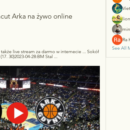
Vie
ut Arka na żywo online 
lio
min
Ra 
See All 
 także live stream za darmo w internecie ... Sokół 
17. 30)2023-04-28:BM Stal ...