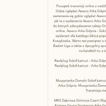
Początek transmisji online z nadc
Gdzie oglądać Asseco Arka Gdynia 
zastanawia się gdzie oglądać Asseco
jak ta z wydarzenia Asseco Arka G
do których zdecydowanie należy Orl
online. Asseco Arka Gdynia - Sokół
wydarzeń dla każdego kibica popul
Koszykówka. Warto też pamiętać o ty
Basket Liga a także z dyscypliny s
na kanałach tv, a t
Rawlplug Sokół Łańcut - Arka Gdyni
Rawlplug Sokół Łańcut - Arka Gdyn
Muszynianka Domelo Sokół Łańcut -
Arka Gdynia. Muszynianka Domelo
Transmisja mec
MKS Dąbrowa Górnicza Czarni Słup
Krajowa Grupa Spożywcza Arka Gdy