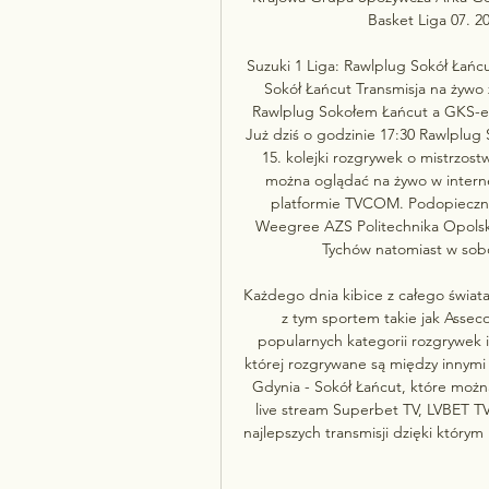
Basket Liga 07. 20
Suzuki 1 Liga: Rawlplug Sokół Ła
Sokół Łańcut Transmisja na żywo 
Rawlplug Sokołem Łańcut a GKS-em 
Już dziś o godzinie 17:30 Rawlplug
15. kolejki rozgrywek o mistrzost
można oglądać na żywo w interne
platformie TVCOM. Podopieczni
Weegree AZS Politechnika Opolska,
Tychów natomiast w sobot
Każdego dnia kibice z całego świata
z tym sportem takie jak Asseco
popularnych kategorii rozgrywek i 
której rozgrywane są między innymi
Gdynia - Sokół Łańcut, które można
live stream Superbet TV, LVBET TV, 
najlepszych transmisji dzięki który