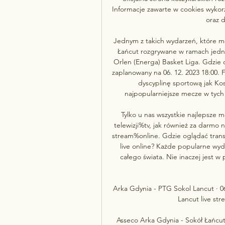
Informacje zawarte w cookies wykorz
oraz d
Jednym z takich wydarzeń, które mo
Łańcut rozgrywane w ramach jednej 
Orlen (Energa) Basket Liga. Gdzie o
zaplanowany na 06. 12. 2023 18:00. F
dyscyplinę sportową jak Ko
najpopularniejsze mecze w tych 
Tylko u nas wszystkie najlepsze 
telewizji%tv, jak również za darmo
stream%online. Gdzie oglądać transm
live online? Każde popularne wy
całego świata. Nie inaczej jest w
Arka Gdynia - PTG Sokol Lancut · 0
Lancut live str
Asseco Arka Gdynia - Sokół Łańcu