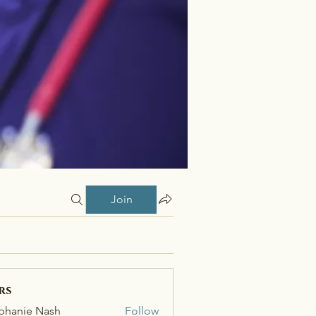
Join
rs
phanie Nash
Follow