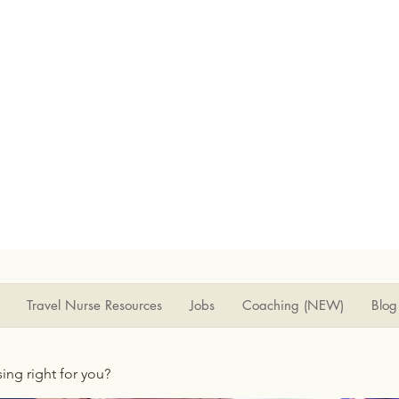
Travel Nurse Resources
Jobs
Coaching (NEW)
Blog
rsing right for you?