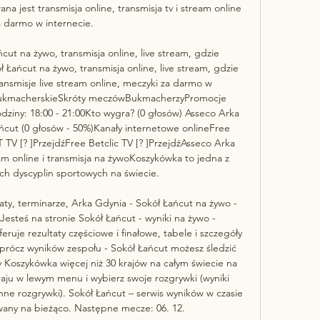
a jest transmisja online, transmisja tv i stream online 
a darmo w internecie.

ut na żywo, transmisja online, live stream, gdzie 
 Łańcut na żywo, transmisja online, live stream, gdzie 
ansmisje live stream online, meczyki za darmo w 
bukmacherskieSkróty meczówBukmacherzyPromocje 
ziny: 18:00 - 21:00Kto wygra? (0 głosów) Asseco Arka 
ńcut (0 głosów - 50%)Kanały internetowe onlineFree 
TV [? ]PrzejdźFree Betclic TV [? ]PrzejdźAsseco Arka 
am online i transmisja na żywoKoszykówka to jedna z 
ch dyscyplin sportowych na świecie. 

aty, terminarze, Arka Gdynia - Sokół Łańcut na żywo - 
steś na stronie Sokół Łańcut - wyniki na żywo -
ruje rezultaty częściowe i finałowe, tabele i szczegóły 
rócz wyników zespołu - Sokół Łańcut możesz śledzić 
Koszykówka więcej niż 30 krajów na całym świecie na 
kraju w lewym menu i wybierz swoje rozgrywki (wyniki 
nne rozgrywki). Sokół Łańcut – serwis wyników w czasie 
wany na bieżąco. Następne mecze: 06. 12. 
