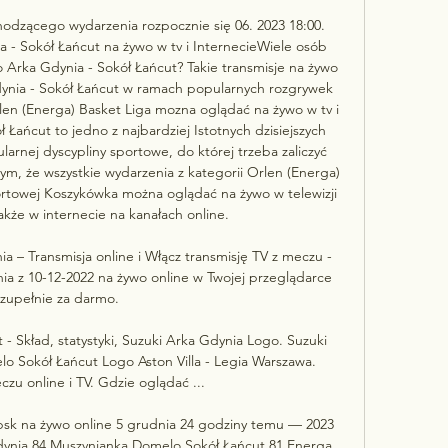
hodzącego wydarzenia rozpocznie się 06. 2023 18:00. 
- Sokół Łańcut na żywo w tv i InternecieWiele osób 
 Arka Gdynia - Sokół Łańcut? Takie transmisje na żywo 
dynia - Sokół Łańcut w ramach popularnych rozgrywek 
en (Energa) Basket Liga mozna oglądać na żywo w tv i 
 Łańcut to jedno z najbardziej Istotnych dzisiejszych 
arnej dyscypliny sportowe, do której trzeba zaliczyć 
m, że wszystkie wydarzenia z kategorii Orlen (Energa) 
portowej Koszykówka można oglądać na żywo w telewizji 
akże w internecie na kanałach online. 

a – Transmisja online i Włącz transmisję TV z meczu - 
ia z 10-12-2022 na żywo online w Twojej przeglądarce 
zupełnie za darmo.

 Skład, statystyki, Suzuki Arka Gdynia Logo. Suzuki 
 Sokół Łańcut Logo Aston Villa - Legia Warszawa. 
zu online i TV. Gdzie oglądać ...

sk na żywo online 5 grudnia 24 godziny temu — 2023 
nia 84 Muszynianka Domelo Sokół Łańcut 81 Energa 