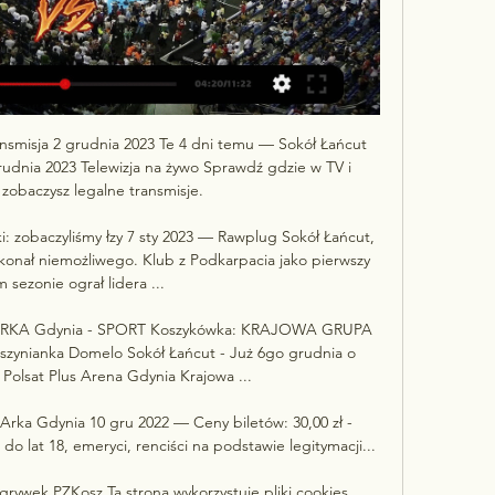
ansmisja 2 grudnia 2023 Te 4 dni temu — Sokół Łańcut 
grudnia 2023 Telewizja na żywo Sprawdź gdzie w TV i 
 zobaczysz legalne transmisje.

 zobaczyliśmy łzy 7 sty 2023 — Rawplug Sokół Łańcut, 
onał niemożliwego. Klub z Podkarpacia jako pierwszy 
 sezonie ograł lidera ...

A Gdynia - SPORT Koszykówka: KRAJOWA GRUPA 
nianka Domelo Sokół Łańcut - Już 6go grudnia o 
 Polsat Plus Arena Gdynia Krajowa ...

Arka Gdynia 10 gru 2022 — Ceny biletów: 30,00 zł - 
do lat 18, emeryci, renciści na podstawie legitymacji...

zgrywek PZKosz Ta strona wykorzystuje pliki cookies. 