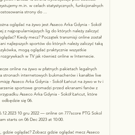
ystujemy m.in. w celach statystycznych, funkcjonalnych 
ostosowania strony do ...

żna oglądać na żywo jest Asseco Arka Gdynia - Sokół 
z najpopularniejszych lig do których należy zaliczyć 
glądać? Kiedy mecz? Początek transmisji online został 
ani najlepszych sportów do których należy zaliczyć taką 
szykówka, mogą oglądać praktycznie wszystkie 
rozgrywkach w TV jak również online w Internecie. 

mecze online na żywo w płatnych pakietach legalnych 
 na stronach internetowych bukmacherów i kanałów live 
isję Asseco Arka Gdynia - Sokół Łańcut na żywo w tv i 
darzenie sportowe gromadzi przed ekranami fanów z 
 przypadku Asseco Arka Gdynia - Sokół Łańcut, które 
odbędzie się 06. 

6.12.2023 10 gru 2022 — online on 777score PTG Sokol 
eam starts on 06 Dec 2023 at 10:00.

t, gdzie oglądać? Zobacz gdzie oglądać mecz Asseco 