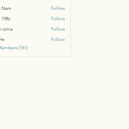
t Nam
Follow
n 198z
Follow
i sznia
Follow
He
Follow
Members (181)