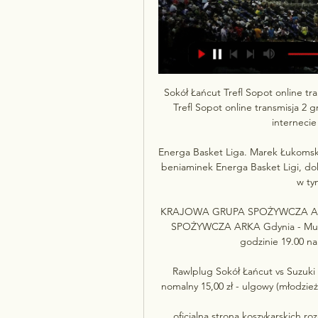
Sokół Łańcut Trefl Sopot online tr
Trefl Sopot online transmisja 2 
internecie
Energa Basket Liga. Marek Łukomski:
beniaminek Energa Basket Ligi, dok
w tym
KRAJOWA GRUPA SPOŻYWCZA ARK
SPOŻYWCZA ARKA Gdynia - Muszy
godzinie 19.00 na
Rawlplug Sokół Łańcut vs Suzuki 
nomalny 15,00 zł - ulgowy (młodzież 
oficjalna strona koszykarskich ro