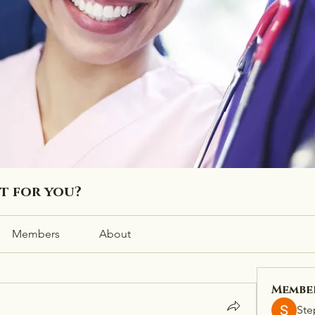
ht for you?
Members
About
Membe
Ste