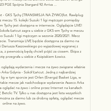
23 PGE Spójnia Stargard 92 Arriva ...

ńcut - GKS Tychy [TRANSMISJA NA ŻYWO]fot. Rawlplug 
z meczu 15. kolejki Suzuki 1 ligi mężczyzn pomiędzy 
Tychy jest dostępna w internecie. Oglądajcie LIVE! 
 Sokoła Łańcut zagra u siebie z GKS-em Tychy w meczu 
wo Suzuki 1 ligi mężczyzn w sezonie 2020/2021. Mecz 
cie. Transmisja LIVE będzie dostępna za darmo na 
 Dariusza Kaszowskiego po wyjazdowej wygranej z 
 z pewnością będą chcieli pójść za ciosem. Ekipa z 
ę przegrała u siebie z Księżakiem Łowicz. 

 oglądają wydarzenia i mecze na żywo związane właśnie 
 Arka Gdynia - Sokół Łańcut. Jedną z najbardziej 
lig w tym sporcie jest Orlen (Energa) Basket Liga, w 
 takie mecze jak nadchodzące wydarzenie Asseco Arka 
 oglądać na żywo i online przez Internet na kanałach 
Betclic TV. Tylko u nas dostępna jest lista wszystkich 
m można za darmo lub za drobną opłatą, oglądać mecze 
online na żywo. 
