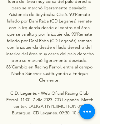
fuera del área muy cerca del palo derecho 
pero se marchó ligeramente desviado. 
Asistencia de Seydouba Cissé. 90'Remate 
fallado por Dani Raba (CD Leganés) remate 
con la izquierda desde el centro del área 
que se va alto y por la izquierda. 90'Remate 
fallado por Dani Raba (CD Leganés) remate 
con la izquierda desde el lado derecho del 
interior del área muy cerca del palo derecho 
pero se marchó ligeramente desviado. 
88'Cambio en Racing Ferrol, entra al campo 
Nacho Sánchez sustituyendo a Enrique 
Clemente. 

C.D. Leganés - Web Oficial Racing Club 
Ferrol. 11:00. 7 dic 2023. CD Leganés. Match 
center. LALIGA HYPERMOTION·J19. 
Butarque. CD Leganés. 09:30. 10 dic ...

Ver LEGANÉS-Racing Ferrol Online Gratis - 
Rojadirecta Transmisión Online de todos los 
partidos del Leganés. Serás sorprendida... 