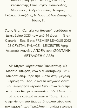
Γιαννιτσάνης Στον πάγκο: Γιδόπουλος, 
Μυρσινιάς, Ανδρεόπουλος, Τσίπρας, 
Γκόλιας, Χιντζίδης, Ν΄Λουντούλου Διαιτητής: 
Τάσης Γ. 

Άρης Gran Canaria και ζωντανή μετάδοση 6 
Δεκεμβρίου 2023 πριν από 14 ώρες — Gran 
Canaria – Real Betis PREMIER LEAGUE 2022-
23 CRYSTAL PALACE – LEICESTER Άρης 
Λεμεσού εναντίον ΑΠΟΕΛ ειναι (ΖΩΝΤΑΝΉ 
ΜΕΤΆΔΟΣΗ<) Δόξα

61′ Κίτρινη κάρτα στον Γιαννιτσάνη. 60′ 
Μέσα ο Τσίπρας, έξω ο Μιλοσάβλιεβ. 58′ Ο 
Μιλοσάβλιεφ πήρε την μπάλα στην μεγάλη 
περιοχή του Άρη, αλλά το διαγώνιο σουτ 
που επιχείρησε πέρασε λίγο πάνω από την 
εστία του Αναγνωστόπουλου. 55′ Κλείνει τα 
μάτια σε καθαρό πέναλτι ο Τάσης! Σουτ 
στην κίνηση του Διαμαντόπουλου μέσα από 
την περιοχή των Τρικάλων, η μπάλα χτύπησε 