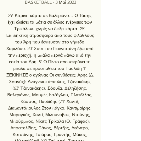
BASKETBALL · 3 Μαΐ 2023

29′ Κίτρινη κάρτα σε Βαλεριάνο… Ο Τάσης 
έχει κλείσει τα μάτια σε άλλες ενέργειες των 
Τρικάλων. χωρίς να δείξει κάρτα! 25′ 
Εκπληκτική ατμόσφαιρα από τους φιλάθλους 
του Άρη που έσπευσαν στο γήπεδο 
Χαριλάου. 20′ Σουτ του Γιαννιτσάνη έξω από 
την περιοχή, η μπάλα περνά πάνω από την 
εστία του Άρη. 9′ Ο Πίντο απομακρύνει τη 
μπάλα σε προσπάθεια του Παυλίδη 1′ 
ΞΕΚΙΝΗΣΕ ο αγώνας Οι συνθέσεις: Αρης (Δ. 
Σπανός): Αναγνωστόπουλος, Τζανακάκης 
(63′ Τζανακάκης), Σόουζα, Δεληζήσης, 
Βαλεριάνος, Μουμίν, Ιντζόγλου, Πλατέλλας, 
Κάσσος, Παυλίδης (71′ Χαντί), 
Διαμαντόπουλος Στον πάγκο: Καντιμοίρης, 
Μαραγκός, Χαντί, Μιλούνοβιτς, Ντούνης, 
Μπούρμπος, Νίκιτς Τρίκαλα (Θ. Γράφας): 
Αποστολίδης, Πάνος, Βέρτζος, Λεάντρο, 
Κοτσώνης, Τσιάρας, Γροντής, Μάκος, 
Μιλοσάβλιεβ (60′ Τσίπρας), Ζγκούρι, 