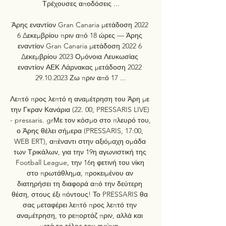
Τρέχουσες αποδόσεις ...

Άρης εναντίον Gran Canaria μετάδοση 2022 
6 Δεκεμβρίου πριν από 18 ώρες — Άρης 
εναντίον Gran Canaria μετάδοση 2022 6 
Δεκεμβρίου 2023 Ομόνοια Λευκωσίας 
εναντίον ΑΕΚ Λάρνακας μετάδοση 2022 
29.10.2023 Ζω πριν από 17 ...

Λεπτό προς λεπτό η αναμέτρηση του Άρη με 
την Γκραν Κανάρια (22. 00, PRESSARIS LIVE) 
- pressaris. grΜε τον κόσμο στο πλευρό του, 
ο Άρης θέλει σήμερα (PRESSARIS, 17:00, 
WEB ERT), απέναντι στην αξιόμαχη ομάδα 
των Τρικάλων, για την 19η αγωνιστική της 
Football League, την 16η φετινή του νίκη 
στο πρωτάθλημα, προκειμένου αν 
διατηρήσει τη διαφορά από την δεύτερη 
θέση, στους έξι πόντους! Το PRESSARIS θα 
σας μεταφέρει λεπτό προς λεπτό την 
αναμέτρηση, το ρεπορτάζ πριν, αλλά και 
μετά το τέλος του αγώνα. 
