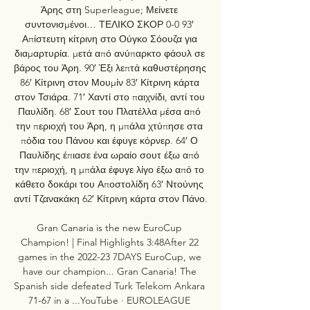
Άρης στη Superleague; Μείνετε 
συντονισμένοι… ΤΕΛΙΚΟ ΣΚΟΡ 0-0 93′ 
Απίστευτη κίτρινη στο Ούγκο Σόουζα για 
διαμαρτυρία. μετά από ανύπαρκτο φάουλ σε 
βάρος του Άρη. 90′ Έξι λεπτά καθυστέρησης 
86′ Κίτρινη στον Μουμίν 83′ Κίτρινη κάρτα 
στον Τσιάρα. 71′ Χαντί στο παιχνίδι, αντί του 
Παυλίδη. 68′ Σουτ του Πλατέλλα μέσα από 
την περιοχή του Άρη, η μπάλα χτύπησε στα 
πόδια του Πάνου και έφυγε κόρνερ. 64′ Ο 
Παυλίδης έπιασε ένα ωραίο σουτ έξω από 
την περιοχή, η μπάλα έφυγε λίγο έξω από το 
κάθετο δοκάρι του Αποστολίδη 63′ Ντούνης 
αντί Τζανακάκη 62′ Κίτρινη κάρτα στον Πάνο. 

Gran Canaria is the new EuroCup 
Champion! | Final Highlights 3:48After 22 
games in the 2022-23 7DAYS EuroCup, we 
have our champion... Gran Canaria! The 
Spanish side defeated Turk Telekom Ankara 
71-67 in a ...YouTube · EUROLEAGUE 