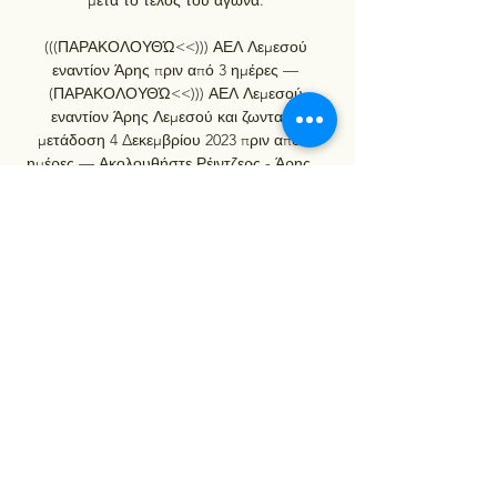
(((ΠΑΡΑΚΟΛΟΥΘΏ<<))) ΑΕΛ Λεμεσού 
εναντίον Άρης πριν από 3 ημέρες — 
(ΠΑΡΑΚΟΛΟΥΘΏ<<))) ΑΕΛ Λεμεσού 
εναντίον Άρης Λεμεσού και ζωντανή 
μετάδοση 4 Δεκεμβρίου 2023 πριν από 3 
ημέρες — Ακολουθήστε Ρέιντζερς - Άρης ...

[[[ΖΩΝΤΑΝΆ HD!!!]]] Άρης εναντίον Trento 
ζωντανή 29 28 Νοε 2023 — [ΖΩΝΤΑΝΆ 
HD!!!]]] Άρης εναντίον Trento ζωντανή 29 
Νοεμβρίου 2023 25 Οκτ 2023 — πριν από 13 
ώρες — Άρης εναντίον Śląsk και ζωντανή 
μετάδοση ...

ΑΕΛ Λεμεσού Άρης Λεμεσού μετάδοση 4 
Δεκεμβρίου 2023 πριν από 3 ημέρες — 
Canaria – Real Betis PREMIER LEAGUE 2022-
23 CRYSTAL PALACE – LEICESTER 2022 17 
Μαΐου Άρης Λεμεσού εναντίον Πάφος 
ζωντανή μετάδοση. [ΡΕΎΜΑ> ...