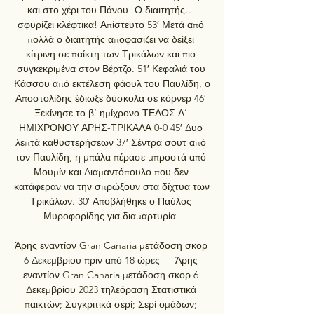
και στο χέρι του Πάνου! Ο διαιτητής… 
σφυρίζει κλέφτικα! Απίστευτο 53′ Μετά από 
πολλά ο διαιτητής αποφασίζει να δείξει 
κίτρινη σε παίκτη των Τρικάλων και πιο 
συγκεκριμένα στον Βέρτζο. 51′ Κεφαλιά του 
Κάσσου από εκτέλεση φάουλ του Παυλίδη, ο 
Αποστολίδης έδιωξε δύσκολα σε κόρνερ 46′ 
Ξεκίνησε το β’ ημίχρονο ΤΕΛΟΣ Α’ 
ΗΜΙΧΡΟΝΟΥ ΑΡΗΣ-ΤΡΙΚΑΛΑ 0-0 45′ Δυο 
λεπτά καθυστερήσεων 37′ Σέντρα σουτ από 
τον Παυλίδη, η μπάλα πέρασε μπροστά από 
Μουμίν και Διαμαντόπουλο που δεν 
κατάφεραν να την σπρώξουν στα δίχτυα των 
Τρικάλων. 30′ Αποβλήθηκε ο Παύλος 
Μυροφορίδης για διαμαρτυρία. 

Άρης εναντίον Gran Canaria μετάδοση σκορ 
6 Δεκεμβρίου πριν από 18 ώρες — Άρης 
εναντίον Gran Canaria μετάδοση σκορ 6 
Δεκεμβρίου 2023 τηλεόραση Στατιστικά 
παικτών; Συγκριτικά σερί; Σερί ομάδων; 