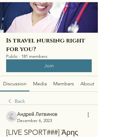
Is travel nursing right
for you?
Public
·
181 members
Join
Discussion
Media
Members
About
Back
Андрей Литвинов
December 6, 2023
[LIVE SPORT###] Άρης 