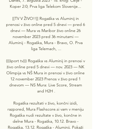
Danes, 7. avgusta 2023 · 18. krog: Celje - 
Koper 2:0; Prva liga Telekom Slovenije... 

[[TV V ŽIVO!!]] Rogaška vs Aluminij in 
prenosi v živo online pred 5 dnevi — pred 6 
dnevi — Mura vs Maribor živo online 26 
november 2023 pred 36 minutami — 
Aluminij - Rogaška, Mura - Bravo, O. Prva 
liga Telemach, ...

(((šport tv))) Rogaška vs Aluminij in prenosi v 
živo online pred 5 dnevi — nov. 2023 — NK 
Olimpija vs NŠ Mura in prenosi v živo online 
12 november 2023 Prenos v živo pred 1 
dnevom — NS Mura: Live Score, Stream 
and H2H .

Rogaška rezultati v živo, končni izidi, 
razpored, Mura Flashscore.si vam v meniju 
Rogaška nudi rezultate v živo, končne in 
delne Mura - Rogaška, 10.12. Bravo - 
Rogaška, 13.12. Rogaška - Aluminij. Pokaži 