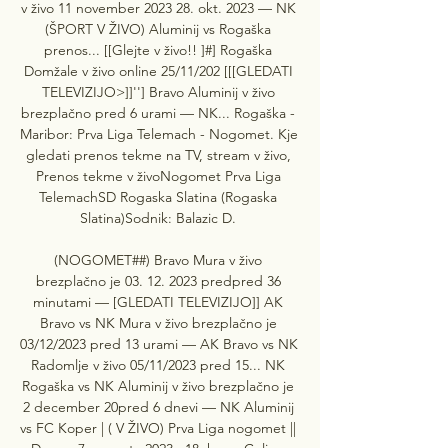
v živo 11 november 2023 28. okt. 2023 — NK 
(ŠPORT V ŽIVO) Aluminij vs Rogaška 
prenos... [[Glejte v živo!! ]#] Rogaška 
Domžale v živo online 25/11/202 [[[GLEDATI 
TELEVIZIJO>]]''] Bravo Aluminij v živo 
brezplačno pred 6 urami — NK... Rogaška - 
Maribor: Prva Liga Telemach - Nogomet. Kje 
gledati prenos tekme na TV, stream v živo, 
Prenos tekme v živoNogomet Prva Liga 
TelemachSD Rogaska Slatina (Rogaska 
Slatina)Sodnik: Balazic D. 

(NOGOMET##) Bravo Mura v živo 
brezplačno je 03. 12. 2023 predpred 36 
minutami — [GLEDATI TELEVIZIJO]] AK 
Bravo vs NK Mura v živo brezplačno je 
03/12/2023 pred 13 urami — AK Bravo vs NK 
Radomlje v živo 05/11/2023 pred 15... NK 
Rogaška vs NK Aluminij v živo brezplačno je 
2 december 20pred 6 dnevi — NK Aluminij 
vs FC Koper | ( V ŽIVO) Prva Liga nogomet || 