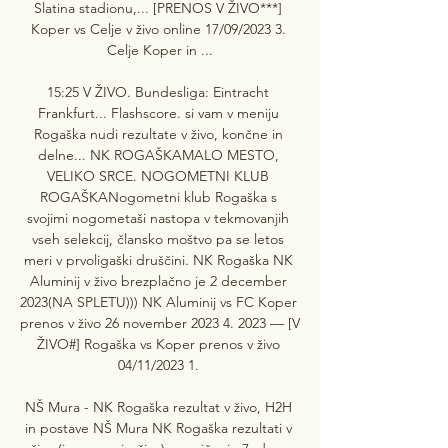
Slatina stadionu,... [PRENOS V ŽIVO***] 
Koper vs Celje v živo online 17/09/2023 3. 
Celje Koper in ...

15:25 V ŽIVO. Bundesliga: Eintracht 
Frankfurt... Flashscore. si vam v meniju 
Rogaška nudi rezultate v živo, končne in 
delne... NK ROGAŠKAMALO MESTO, 
VELIKO SRCE. NOGOMETNI KLUB 
ROGAŠKANogometni klub Rogaška s 
svojimi nogometaši nastopa v tekmovanjih 
vseh selekcij, člansko moštvo pa se letos 
meri v prvoligaški druščini. NK Rogaška NK 
Aluminij v živo brezplačno je 2 december 
2023(NA SPLETU))) NK Aluminij vs FC Koper 
prenos v živo 26 november 2023 4. 2023 — [V 
ŽIVO#] Rogaška vs Koper prenos v živo 
04/11/2023 1. 

NŠ Mura - NK Rogaška rezultat v živo, H2H 
in postave NŠ Mura NK Rogaška rezultati v 