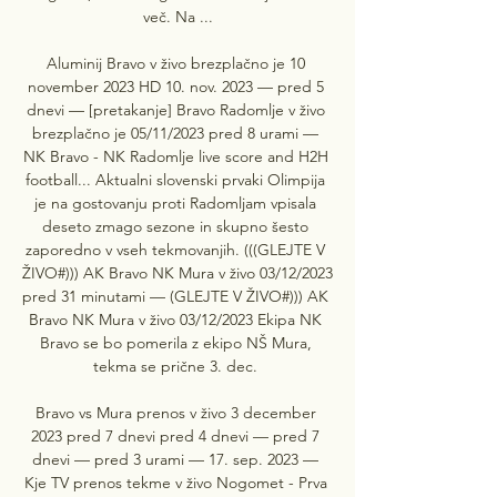
več. Na ...

Aluminij Bravo v živo brezplačno je 10 
november 2023 HD 10. nov. 2023 — pred 5 
dnevi — [pretakanje] Bravo Radomlje v živo 
brezplačno je 05/11/2023 pred 8 urami — 
NK Bravo - NK Radomlje live score and H2H 
football... Aktualni slovenski prvaki Olimpija 
je na gostovanju proti Radomljam vpisala 
deseto zmago sezone in skupno šesto 
zaporedno v vseh tekmovanjih. (((GLEJTE V 
ŽIVO#))) AK Bravo NK Mura v živo 03/12/2023 
pred 31 minutami — (GLEJTE V ŽIVO#))) AK 
Bravo NK Mura v živo 03/12/2023 Ekipa NK 
Bravo se bo pomerila z ekipo NŠ Mura, 
tekma se prične 3. dec. 

Bravo vs Mura prenos v živo 3 december 
2023 pred 7 dnevi pred 4 dnevi — pred 7 
dnevi — pred 3 urami — 17. sep. 2023 — 
Kje TV prenos tekme v živo Nogomet - Prva 