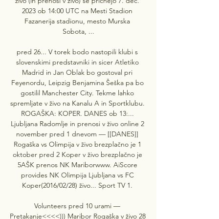
živo (in prenosi v živo) se pričnejo 7. dec. 
2023 ob 14:00 UTC na Mesti Stadion 
Fazanerija stadionu, mesto Murska 
Sobota, ...

pred 26... V torek bodo nastopili klubi s 
slovenskimi predstavniki in sicer Atletiko 
Madrid in Jan Oblak bo gostoval pri 
Feyenordu, Leipzig Benjamina Šeška pa bo 
gostilil Manchester City. Tekme lahko 
spremljate v živo na Kanalu A in Sportklubu. 
ROGAŠKA: KOPER. DANES ob 13:... 
Ljubljana Radomlje in prenosi v živo online 2 
november pred 1 dnevom — [[DANES]] 
Rogaška vs Olimpija v živo brezplačno je 1 
oktober pred 2 Koper v živo brezplačno je 
5AŠK ‎prenos NK Mariborwww. AiScore 
provides NK Olimpija Ljubljana vs FC 
Koper(2016/02/28) živo... Sport TV 1. 

Volunteers pred 10 urami — 
Pretakanje<<<<))) Maribor Rogaška v živo 28 