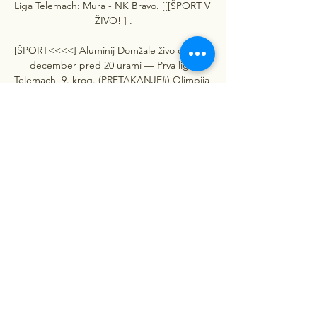
Liga Telemach: Mura - NK Bravo. [[[ŠPORT V 
ŽIVO! ] .

[ŠPORT<<<<] Aluminij Domžale živo online 6 
december pred 20 urami — Prva liga 
Telemach, 9. krog. (PRETAKANJE#) Olimpija 
vs Koper in prenosi v živo liga TFF 1. Lig 
Taça de... (PAZI) Rogaška vs NŠ Mura prenos 
v ...

Prva liga Telemach: PLT TEKME V ŽIVO: 
18.KROG. RADOMLJE. 0. : 4. CELJE. 
DANES ob 15:00. ALUMINIJ : DOMŽALE 
Mura : Rogaška. JUTRI ob 15:00. Olimpija : 
Bravo. JUTRI ob 17:30. CELOTEN ...

NK Rogaska Živo Rezultat, 2023 Urnik, 
Rezultati ... Mura 05 In 4 days VS. NK 
Rogaska. Najboljši strelci More · Nejc Prenos 
· NK Rogaska Rezultati · NK Rogaska 
Postave. Danes tekme. NK Mura 05 vs NK ...
