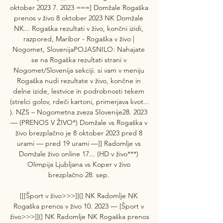
oktober 2023 7. 2023 ===] Domžale Rogaška 
prenos v živo 8 oktober 2023 NK Domžale 
NK... Rogaška rezultati v živo, končni izidi, 
razpored, Maribor - Rogaška v živo | 
Nogomet, SlovenijaPOJASNILO: Nahajate 
se na Rogaška rezultati strani v 
Nogomet/Slovenija sekciji. si vam v meniju 
Rogaška nudi rezultate v živo, končne in 
delne izide, lestvice in podrobnosti tekem 
(strelci golov, rdeči kartoni, primerjava kvot... 
). NZS – Nogometna zveza Slovenije28. 2023 
— (PRENOS V ŽIVO*) Domžale vs Rogaška v 
živo brezplačno je 8 oktober 2023 pred 8 
urami — pred 19 urami —]] Radomlje vs 
Domžale živo online 17... (HD v živo***) 
Olimpija Ljubljana vs Koper v živo 
brezplačno 28. sep. 

[[[Šport v živo>>>]](] NK Radomlje NK 
Rogaška prenos v živo 10. 2023 — [Šport v 
živo>>>]](] NK Radomlje NK Rogaška prenos 