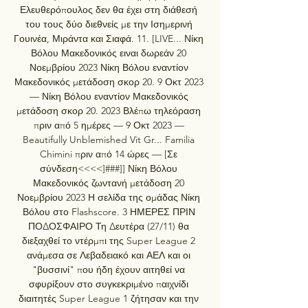
Ελευθερόπουλος δεν θα έχει στη διάθεσή 
του τους δύο διεθνείς με την Ισημερινή 
Γουινέα, Μιράντα και Σιαφά. 11. [LIVE... Νίκη 
Βόλου Μακεδονικός ειναι δωρεάν 20 
Νοεμβρίου 2023 Νίκη Βόλου εναντίον 
Μακεδονικός μετάδοση σκορ 20. 9 Οκτ 2023 
— Νίκη Βόλου εναντίον Μακεδονικός 
μετάδοση σκορ 20. 2023 Βλέπω τηλεόραση 
πριν από 5 ημέρες — 9 Οκτ 2023 — 
Beautifully Unblemished Vit Gr... Familia 
Chimini πριν από 14 ώρες — [Σε 
σύνδεση<<<<]###]] Νίκη Βόλου 
Μακεδονικός ζωντανή μετάδοση 20 
Νοεμβρίου 2023 Η σελίδα της ομάδας Νίκη 
Βόλου στο Flashscore. 3 ΗΜΕΡΕΣ ΠΡΙΝ 
ΠΟΔΟΣΦΑΙΡΟ Τη Δευτέρα (27/11) θα 
διεξαχθεί το ντέρμπι της Super League 2 
ανάμεσα σε Λεβαδειακό και ΑΕΛ και οι 
"βυσσινί" που ήδη έχουν αιτηθεί να 
σφυρίξουν στο συγκεκριμένο παιχνίδι 
διαιτητές Super League 1 ζήτησαν και την 