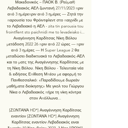
Μακεδονικός – ΠΑΟΚ Β. (Ρεύμα#) 
Λεβαδειακός ΑΕΛ ζωντανή 27/11/2023 πριν 
από 3 ημέρεπριν από 3 ημέρες — Ζητά την 
παρουσία του Φρόιντφλεντ στο παιχνίδι με 
το Λεβαδειακό η ΑΕΛ - zita tin parousia tou 
frointflent sto paichnidi me to levadeiako i... 
Αναγέννηση Καρδίτσας Νίκη Βόλου 
μετάδοση 2022 26 πριν από 22 ώρες — πριν 
από 3 ημέρες — Η Super League 2 θα 
μεταδώσει διαδικτυακά το Λεβαδειακός-ΑΕΛ 
και το ματς της Αναγέννησης Καρδίτσας με 
τη Νίκη Βόλου. Νίκη Βόλου - Τελευταία νέα 
& ειδήσεις Επίθεση Μπέου με αφορμή το 
Πανθεσσαλικό: «Παραδίδουμε δωρεάν 
μαθήματα διοίκησης» Με γκολ του Γιώργου 
Νίκα ο Λεβαδειακός πήρε τη νίκη κόντρα 
στον Απόλλωνα... 

[ΖΩΝΤΑΝΆ HD*] Αναγέννηση Καρδίτσας 
εναντίον [ΖΩΝΤΑΝΆ HD*] Αναγέννηση 
Καρδίτσας εναντίον Λεβαδειακός ειναι 
δωρεάν 19 Νοεμβρίου 2023. 3 Νοε [[ΡΟΉ]] 