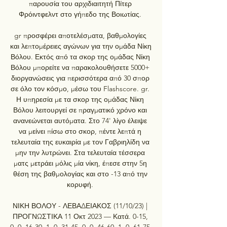
παρουσία του αρχιδιαιτητή Πίτερ 
Φρόιντφελντ στο γήπεδο της Βοιωτίας. 

gr προσφέρει αποτελέσματα, βαθμολογίες 
και λεπτομέρειες αγώνων για την ομάδα Νίκη 
Βόλου. Εκτός από τα σκορ της ομάδας Νίκη 
Βόλου μπορείτε να παρακολουθήσετε 5000+ 
διοργανώσεις για περισσότερα από 30 σπορ 
σε όλο τον κόσμο, μέσω του Flashscore. gr. 
Η υπηρεσία με τα σκορ της ομάδας Νίκη 
Βόλου λειτουργεί σε πραγματικό χρόνο και 
ανανεώνεται αυτόματα. Στο 74' λίγο έλειψε 
να μείνει πίσω στο σκορ, πέντε λεπτά η 
τελευταία της ευκαιρία με τον Γαβριηλίδη να 
μην την λυτρώνει. Στα τελευταία τέσσερα 
ματς μετράει μόλις μία νίκη, έπεσε στην 5η 
θέση της βαθμολογίας και στο -13 από την 
κορυφή. 

ΝΙΚΗ ΒΟΛΟΥ - ΛΕΒΑΔΕΙΑΚΟΣ (11/10/23) | 
ΠΡΟΓΝΩΣΤΙΚΑ 11 Οκτ 2023 — Κατά. 0-15, 
0, 0. 16-30, 1, 0. 31-45, 0, 0. 46-60, 1, 0. 61-75, 