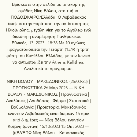
Βρίσκεστε στην σελίδα με τα σκορ της 
ομάδας Νίκη Βόλου, στο τμήμα 
ΠΟΔΟΣΦΑΙΡΟ/Ελλάδα. Ο Λεβαδειακός 
έκαψμε στην παράταση την αντίσταση της 
Ηλιούπολης, μεγάλη νίκη για το Αιγάλεω ενώ 
διεκόπη η αναμέτρηση Πανθρακικός - 
Εθνικός. 13. 2023 | 18:38 Με 10 αγώνες 
πραγματοποιείται την Τετάρτη (13/9) η τρίτη 
φάση του Κυπέλλου Ελλάδας, με τον Ιωνικό 
να αντιμετωπίζει την Athens Kallithea. 
Αναλυτικά το πρόγραμμα. 

ΝΙΚΗ ΒΟΛΟΥ - ΜΑΚΕΔΟΝΙΚΟΣ (26/03/23) | 
ΠΡΟΓΝΩΣΤΙΚΑ 26 Μαρ 2023 — ΝΙΚΗ 
ΒΟΛΟΥ - ΜΑΚΕΔΟΝΙΚΟΣ | Προγνωστικά | 
Αναλύσεις | Αποδόσεις | Φόρμα | Στατιστικά | 
Βαθμολογία | Προϊστορία. Μακεδονικός 
εναντίον Λεβαδειακός ειναι δωρεάν 15 πριν 
από 6 ημέρες — Νίκη Βόλου εναντίον 
Κοζάνη ζωντανή 15/10/2023 15 Οκτ 2023 — 
(((ΒΛΈΠΩ Νίκη Βόλου – Καμπανιακός 