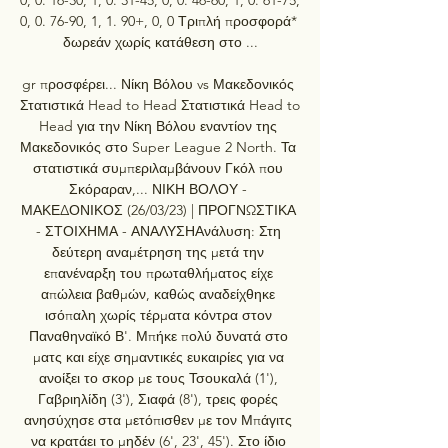
0, 0. 76-90, 1, 1. 90+, 0, 0 Τριπλή προσφορά* 
δωρεάν χωρίς κατάθεση στο ...

gr προσφέρει... Νίκη Βόλου vs Μακεδονικός 
Στατιστικά Head to Head Στατιστικά Head to 
Head για την Νίκη Βόλου εναντίον της 
Μακεδονικός στο Super League 2 North. Τα 
στατιστικά συμπεριλαμβάνουν Γκόλ που 
Σκόραραν,... ΝΙΚΗ ΒΟΛΟΥ - 
ΜΑΚΕΔΟΝΙΚΟΣ (26/03/23) | ΠΡΟΓΝΩΣΤΙΚΑ 
- ΣΤΟΙΧΗΜΑ - ΑΝΑΛΥΣΗΑνάλυση: Στη 
δεύτερη αναμέτρηση της μετά την 
επανέναρξη του πρωταθλήματος είχε 
απώλεια βαθμών, καθώς αναδείχθηκε 
ισόπαλη χωρίς τέρματα κόντρα στον 
Παναθηναϊκό Β'. Μπήκε πολύ δυνατά στο 
ματς και είχε σημαντικές ευκαιρίες για να 
ανοίξει το σκορ με τους Τσουκαλά (1'), 
Γαβριηλίδη (3'), Σιαφά (8'), τρεις φορές 
ανησύχησε στα μετόπισθεν με τον Μπάγιτς 
να κρατάει το μηδέν (6', 23', 45'). Στο ίδιο 