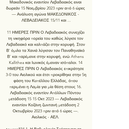
Μακεδονικός εναντίον Λεβαδειακός ειναι 
δωρεάν 15 Νοεμβρίου 2023 πριν από 6 ώρες 
— Ανάλυση αγώνα ΜΑΚΕΔΟΝΙΚΟΣ - 
ΛΕΒΑΔΕΙΑΚΟΣ 15/11 και ...

11 ΗΜΕΡΕΣ ΠΡΙΝ Ο Λεβαδειακός συνεχίζει 
τη νικηφόρα πορεία του καθώς λύγισε τον 
Λεβαδειακό και καλπάζει στην κορυφή. Στον 
Β' όμιλο τα Χανιά λύγισαν τον Παναθηναϊκό 
Β' και παρέμεινε στην κορυφή, ενώ Athens 
Kallithea και Ιωνικός έμειναν ισόπαλοι. 14 
ΗΜΕΡΕΣ ΠΡΙΝ Ο Λεβαδειακός επικράτησε 
3-0 του Αιολικού και έτσι προκρίθηκε στην 5η 
φάση του Κυπέλλου Ελλάδας, όπου 
περιμένει η Λαμία για μία θέση στους 16. 
Λεβαδειακός εναντίον Απόλλων Πόντου 
μετάδοση 15 15 Οκτ 2023 — Λεβαδειακός 
εναντίον Κοζάνη ζωντανή μετάδοση 2 
Οκτωβρίου 2023 πριν από 6 ώρες —. 
Αιολικός - ΑΕΛ. 

toucan834 1. Η Βαθμολογία Σκέφτονται τη... 