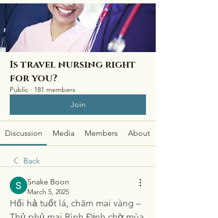
Is travel nursing right
for you?
Public
·
181 members
Join
Discussion
Media
Members
About
Back
Snake Boon
March 5, 2025
Hối hả tuốt lá, chăm mai vàng – 
Thủ phủ mai Bình Định chờ mùa 