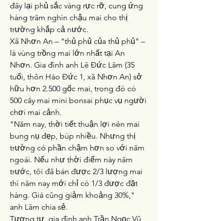
đây lại phủ sắc vàng rực rỡ, cung ứng 
hàng trăm nghìn chậu mai cho thị 
trường khắp cả nước.
Xã Nhơn An – "thủ phủ của thủ phủ" – 
là vùng trồng mai lớn nhất tại An 
Nhơn. Gia đình anh Lê Đức Lâm (35 
tuổi, thôn Háo Đức 1, xã Nhơn An) sở 
hữu hơn 2.500 gốc mai, trong đó có 
500 cây mai mini bonsai phục vụ người 
chơi mai cảnh.
"Năm nay, thời tiết thuận lợi nên mai 
bung nụ đẹp, búp nhiều. Nhưng thị 
trường có phần chậm hơn so với năm 
ngoái. Nếu như thời điểm này năm 
trước, tôi đã bán được 2/3 lượng mai 
thì năm nay mới chỉ có 1/3 được đặt 
hàng. Giá cũng giảm khoảng 30%," 
anh Lâm chia sẻ.
Tương tự, gia đình anh Trần Ngọc Vũ 