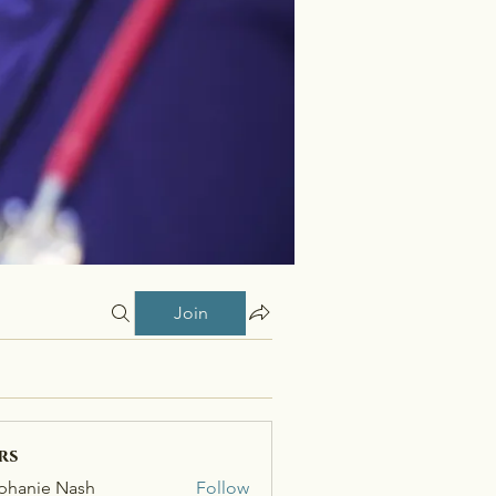
Join
rs
phanie Nash
Follow