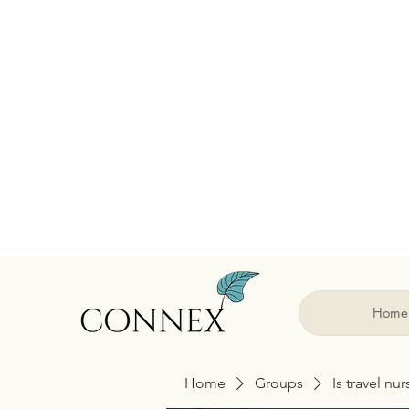
Home
Home
Groups
Is travel nu