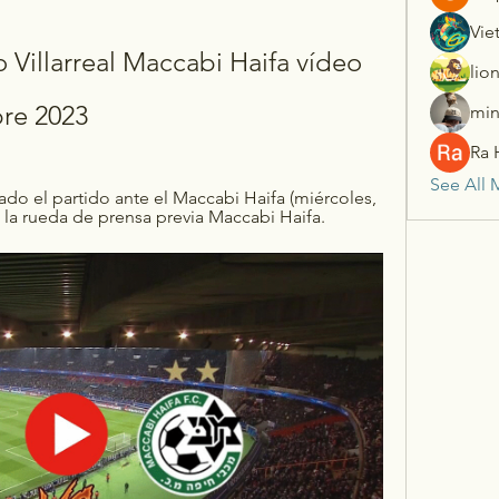
Vie
 Villarreal Maccabi Haifa vídeo 
lio
bre 2023
min
Ra 
See All 
ado el partido ante el Maccabi Haifa (miércoles, 
to la rueda de prensa previa Maccabi Haifa.