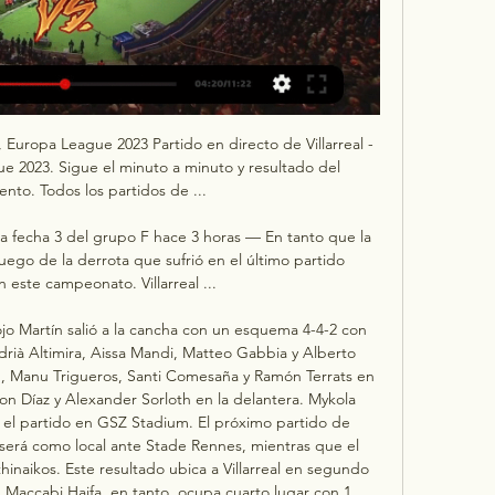
ra al campoDani Parejo66'Cambiosale Ramon Terrats66'Entra al campoÁlex Baena66'Cambiosale Ben Brereton65'DisparoAnan Khalaili65'Entra al campoYeremy Pino65'Cambiosale Ilias Akhomach64'Tiro de EsquinaMatteo Gabbia64'Remate rechazadoLior Refaelov63'Tiro de EsquinaAbdoulaye Seck63'Remate rechazadoJorge Pascual62'DisparoAnan Khalaili61'Tiro libreMatteo Gabbia61'FaltaFrantzdy Pierrot59'Tiro libreMatteo Gabbia59'FaltaFrantzdy Pierrot57'Remate rechazadoBen Brereton56'Tiro libreJorge Pascual56'FaltaPierre Cornud54'Se reanuda el partido54'Hay una pausa en el juego52'Tiro libreMatteo Gabbia52'FaltaFrantzdy Pierrot51'Remate rechazadoAlexander Sørloth51'Remate rechazadoRamon Terrats51'Remate rechazadoBen Brereton48'Tiro libreIlias Akhomach48'FaltaAnan Khalaili48'Tiro atajadoAïssa Mandi47'Tiro de EsquinaPierre Cornud47'Remate rechazadoJorge Pascual46'Inicio del período45'Entra al campoJorge Pascual45'Cambiosale Santi Comesaña45'+7'Fin del Período45'+6'Tiro de EsquinaAïssa Mandi45'+6'Remate rechazadoAbdoulaye Seck45'+5'Tiro de EsquinaAïssa Mandi45'+4'Tiro de EsquinaAdrià Alti45'+3'FaltaIlias Akhomach45'+3'Tiro libreIlay Hagag45'+2'DisparoAlexander Sørloth45'+1'Tiro libreIlias Akhomach45'+1'FaltaLior Refaelov45'Tiro libreIlias Akhomach45'FaltaPierre Cornud44'FaltaSanti Comesaña44'Tiro libreShow42'Fuera de lugarLorenco Simic41'FaltaManu Trigueros41'Tiro libreAbdoulaye Seck41'FaltaSanti Comesaña41'Tiro libreAli Muhammad39'Remate rechazadoAlexander Sørloth38'¡Penal fallado! Manu Trigueros38'Tarjeta AmarillaLorenco Simic37'Revisión VARManu Trigueros35'Falta cometida aBen Brereton35'PenalFalta de Anan Khalaili32'Revisión VARAbdoulaye Seck29'FaltaAlexander Sørloth29'Tiro libreIlay Hagag29'GolAbdoulaye Seck29'Tarjeta AmarillaAlexander Sørloth28'Tiro de EsquinaAïssa Mandi27'Tiro de EsquinaPepe Reina27'Tiro atajadoPierre Cornud25'FaltaBen Brereton25'Tiro libreLior Refaelov24'Remate rechazadoBen Brereton24'Remate rechazadoAlexander Sørloth23'Tiro atajadoFrantzdy Pierrot22'Fuera de lugarShow20'FaltaAdrià Alti20'Tiro libreIlay Hagag16'Tiro de EsquinaAbdoulaye Seck16'Remate rechazadoMatteo Gabbia16'Tiro atajadoBen Brereton15'Tiro de EsquinaShareef Keouf15'Tiro atajadoManu Trigueros15'FaltaMatteo Gabbia15'Tiro libreFrantzdy Pierrot13'Tiro atajadoBen Brereton5'FaltaBen Brereton5'Tiro libreDaniel Sundgren3'Fuera de lugarAbdoulaye Seck0'Inicia el partidoEmpieza primera parte. 

Villarreal-Maccabi Haifa: Directo | El Submarino, a por el hace 36 minutos — Villarreal-Maccabi Haifa: Directo | El Submarino, a por el liderato en un partido marcado por la extrema seguridad. Aitor Aguirre. Vila-real ...

◉ Maccabi Haifa vs. Villarreal en vivo: seguí el partido minuto a minuto - TyC SportsResultado, goles y resumen del partido Maccabi Haifa vs. Villarreal, por la grupo f - fecha 4 de UEFA Europa League. Maccabi Haifa vs Villarreal Fin 86' 2T: Villarreal - Gol de jugada de Alexander Sorloth 82' 2T: Villarreal - Gol de jugada de Álex Baena 30' 1T: Maccabi Haifa - Gol de jugada de Abdoulaye Seck En la fecha 4 del grupo F del torneo Europa League 2023-2024, el Submarino amarillo derrotó 1-2 a Maccabi Haifa, en el partido correspondiente a la fecha 4 del grupo F del torneo Europa League 2023-2024. 

Directo Villarreal contra Maccabi Haifa en vivo online 6 dic hace 1 día — hace 10 horas — Horario del Villarreal – Panathinaikos y dónde ver el partido de Europa League hoy en vivo online y por televisión. marcadores en directo .

34' 2T: Cambio en VillarrealSale Manuel Trigueros Muñoz, entra Étienne Capoue. 31' 2T: Cambio en Maccabi HaifaSale Lior Refaelov, entra Mahmoud Jaber. 31' 2T: Cambio en Maccabi HaifaSale Ilay Hagag, entra Suf Podgoreanu. 30' 2T: Tarjeta amarilla para Alberto Moreno PérezEl árbitro saca una tarjeta amarilla para Alberto Moreno Pérez. Villarreal tiene 3 jugadores amonestados. 26' 2T: Tarjeta amarilla para Lior RefaelovEl árbitro saca una tarjeta amarilla para Lior Refaelov. Maccabi Haifa tiene 2 jugadores amonestados. 

Maccabi Haifa vs. Villarreal: goles y resumen del partidoTerminó el partido entre Maccabi Haifa y VillarrealVillarreal se impuso por 2 a 1 con goles de Álex Baena y Alexander Sorloth. El gol de Maccabi Haifa lo hizo Abdoulaye Seck. 42' 2T: Cambio en Maccabi HaifaSale Manuel Cafumana, entra Goni Naor. 42' 2T: Cambio en Maccabi HaifaSale Anan Khalaili, entra Hamza Shibli. 41' 2T: Gol de VillarrealAlexander Sorloth pone a Villarreal 2 a 1 frente a Maccabi Haifa. 40' 2T: Tarjeta amarilla para Manuel Luis da Silva CafumanaEl árbitro saca una tarjeta amarilla para Manuel Luis da Silva Cafumana. Maccabi Haifa tiene 3 jugadores amonestados. 37' 2T: Gol de VillarrealÁlex Baena pone a Villarreal 1 a 1 frente a Maccabi Haifa. 

Comenzó el segundo tiempo entre Maccabi Haifa y VillarrealMaccabi Haifa le gana a Villarreal por 1 a 0 con gol de Abdoulaye Seck. Terminó el primer tiempo entre Maccabi Haifa y VillarrealMaccabi Haifa le gana a Villarreal por 1 a 0 con gol de Abdoulaye Seck. 38' 1T: Tarjeta amarilla para Lorenco SimicEl árbitro saca una tarjeta amarilla para Lorenco Simic. Maccabi Haifa tiene un jugador amonestado. 30' 1T: Gol de Maccabi HaifaAbdoulaye Seck pone a Maccabi Haifa 1 a 0 frente a Villarreal. 29' 1T: Tarjeta amarilla para Alexander SorlothEl árbitro saca una tarjeta amarilla para Alexander Sorloth. 

Villarreal tiene un jugador amonestado. Comenzó el partido entre Maccabi Haifa y VillarrealYa juegan en el estadio AEK Arena Georgios Karapatakis por la grupo f - fecha 4 de UEFA Europa League. Los capitanes de Maccabi Haifa y Villarreal para el partido por UEFA Europa LeagueDurante el partido de hoy por UEFA Europa League, en Maccabi Haifa el capitán del equipo será Lior Refaelov mientras que en Villarreal será Manu Trigueros. Formación de Maccabi Haifa confirmadaTitulares(40) Sharif Kaiuf(2) Daniel Sundgren(30) Abdoulaye Seck(44) Lorenco Simic(27) Pierre Cornud(4) Ali Mohamed(5) Manuel Cafumana(11) Lior Refaelov(25) Anan Khalaili(9) Frantzdy Pierrot(28) Ilay HajajSuplentes(16) Itamar Nitzan(77) Royie Fucs(3) Sean Go