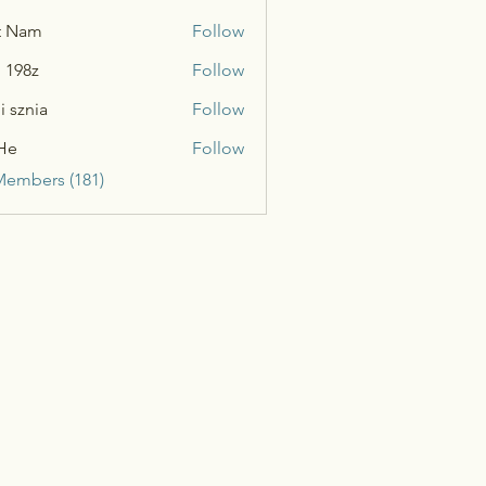
t Nam
Follow
n 198z
Follow
i sznia
Follow
He
Follow
Members (181)