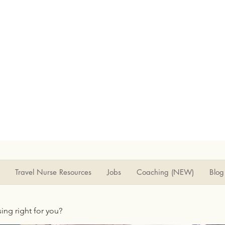
Travel Nurse Resources
Jobs
Coaching (NEW)
Blog
rsing right for you?