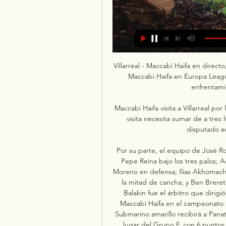
Villarreal - Maccabi Haifa en directo, Europa League 2023 Partido en directo de Villarreal - Maccabi Haifa en Europa League 2023. Sigue el minuto a minuto y resultado del enfrentamiento. Todos los partidos de ...

Maccabi Haifa visita a Villarreal por la fecha 3 del grupo F hace 3 horas — En tanto que la visita necesita sumar de a tres luego de la derrota que sufrió en el último partido disputado en este campeonato. Villarreal ...

Por su parte, el equipo de José Rojo Martín salió a la cancha con un esquema 4-4-2 con Pepe Reina bajo los tres palos; Adrià Altimira, Aissa Mandi, Matteo Gabbia y Alberto Moreno en defensa; Ilias Akhomach, Manu Trigueros, Santi Comesaña y Ramón Terrats en la mitad de cancha; y Ben Brereton Díaz y Alexander Sorloth en la delantera. Mykola Balakin fue el árbitro que dirigió el partido en GSZ Stadium. El próximo partido de Maccabi Haifa en el campeonato será como local ante Stade Rennes, mientras que el Submarino amarillo recibirá a Panathinaikos. Este resultado ubica a Villarreal en segundo lugar del Grupo F, con 6 puntos. Maccabi Haifa, en tanto, ocupa cuarto lugar con 1 unidad. 

). Además de los resultados del Maccabi Haifa, en Flashscore. es puedes seguir más de 1000 competiciones de fútbol de más de 90 países de todo el mundo. Sólo debes hacer clic en el país en el menú de la izquierda y seleccionar tu competición (liga, copa u otra competición). El servicio de resultados del Maccabi Haifa se proporciona en tiempo real, sin necesidad de recargar la página. Próximos partidos: 06. 12. Villarreal CF - Maccabi Haifa, 10. Maccabi Haifa - B. 

El gol del partido para el local lo anotó Abdoulaye Seck (30' 1T). Mientras que los goles de visitante los hicieron Álex Baena (37' 2T) y Alexander Sorloth (41' 2T). El mejor jugador del partido fue Alexander Sorloth. El atacante de Villarreal anotó 1 gol. Álex Baena se destacó también en GSZ Stadium. El partido tuvo gran cantidad de amonestados: Alexander Sorloth, Lorenco Simic, Adrià Altimira, Lior Refaelov, Alberto Moreno y Manuel Cafumana. El técnico de Maccabi Haifa, Messay Dego, propuso una formación 4-3-3 con Sharif Keouf en el arco; Daniel Sundgren, Abdoulaye Seck, Lorenco Simic y Pierre Cornud en la línea defensiva; Ali Mohamed, Manuel Cafumana y Lior Refaelov en el medio; y Anan Khalaili, Frantzdy Pierrot y Ilay Hagag en el ataque. 

▶️ Villarreal vs Maccabi Haifa - en vivo ver partido online 1. Registrate para transmisión en vivo. 2. Si eres un usuario registrado de bet365, disfruta videos. 3. Para utilizar el servicio de 'Imágenes en directo' ...

Maccabi Haifa vs VillarrealJornada 4Jorn. 4AEK ArenaVéalo por:90'+5'Fin del partido90'+5'Fin del Período90'+4'FaltaJorge Pascual90'+4'Tiro libreAbdoulaye Seck90'+3'Fuera de lugarDin David90'+2'FaltaÁlex Baena90'+2'Tiro libreAli Muhammad90'+2'Tiro libreAlberto Moreno90'+2'FaltaSuf Podgoreanu90'+1'DisparoPierre Cornud90'+1'Remate rechazadoDaniel Sundgren90'Remate rechazadoSuf Podgoreanu89'DisparoDin David87'Entra al campoHamza Shibli87'Cambiosale Anan Khalaili87'Entra al campoGoni Naor87'Cambiosale Show86'Tiro atajadoAlberto Moreno86'GolAlexander Sørloth85'Tiro libreYeremy Pino85'FaltaShow85'Tarjeta AmarillaShow84'DisparoAlberto Moreno84'Tiro de EsquinaAbdoulaye Seck84'Remate rechazadoÁlex Baena82'GolÁlex Baena80'DisparoDin David79'DisparoAlexander Sørloth79'Entra al campoÉtienne Capoue79'Cambiosale Manu Trigueros78'DisparoDin David77'Tiro atajadoDaniel Sundgren76'Entra al campoMahmoud Jaber76'Cambiosale Lior Refaelov76'Entra al campoSuf Podgoreanu76'Cambiosale Ilay Hagag75'FaltaAlberto Moreno75'Tiro libreAnan Khalaili75'Tarjeta AmarillaAlberto Moreno73'Tiro atajadoAïssa Mandi73'Tiro de EsquinaShareef Keouf72'FaltaDaniel Sundgren71'DisparoJorge Pascual71'Tiro libreAdrià Alti71'FaltaLior Refaelov71'Tarjeta AmarillaLior Refaelov70'Fuera de lugarAli Muhammad69'FaltaAdrià Alti69'Tiro libreIlay Hagag69'Tarjeta AmarillaAdrià Alti66'Entra al campoDin David66'Cambiosale Frantzdy Pierrot66'Ent