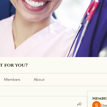
ht for you?
Members
About
Membe
Ste