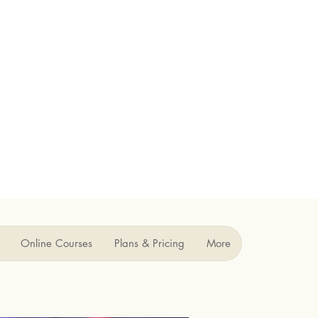
Online Courses
Plans & Pricing
More