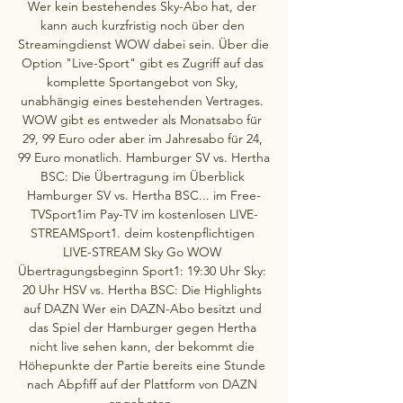
Wer kein bestehendes Sky-Abo hat, der 
kann auch kurzfristig noch über den 
Streamingdienst WOW dabei sein. Über die 
Option "Live-Sport" gibt es Zugriff auf das 
komplette Sportangebot von Sky, 
unabhängig eines bestehenden Vertrages. 
WOW gibt es entweder als Monatsabo für 
29, 99 Euro oder aber im Jahresabo für 24, 
99 Euro monatlich. Hamburger SV vs. Hertha 
BSC: Die Übertragung im Überblick 
Hamburger SV vs. Hertha BSC... im Free-
TVSport1im Pay-TV im kostenlosen LIVE-
STREAMSport1. deim kostenpflichtigen 
LIVE-STREAM Sky Go WOW 
Übertragungsbeginn Sport1: 19:30 Uhr Sky: 
20 Uhr HSV vs. Hertha BSC: Die Highlights 
auf DAZN Wer ein DAZN-Abo besitzt und 
das Spiel der Hamburger gegen Hertha 
nicht live sehen kann, der bekommt die 
Höhepunkte der Partie bereits eine Stunde 
nach Abpfiff auf der Plattform von DAZN 
angeboten. 
