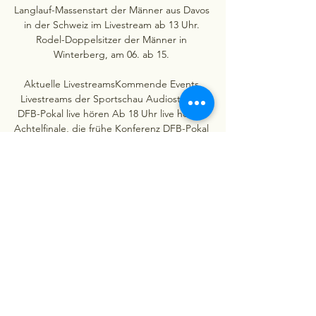
Langlauf-Massenstart der Männer aus Davos 
in der Schweiz im Livestream ab 13 Uhr. 
Rodel-Doppelsitzer der Männer in 
Winterberg, am 06. ab 15. 

Aktuelle LivestreamsKommende Events 
Livestreams der Sportschau Audiostream 
DFB-Pokal live hören Ab 18 Uhr live hören: 
Achtelfinale, die frühe Konferenz DFB-Pokal 
live - alle Spiele am 06. 12. 2023 um 18:00 
Uhr in der Konferenz. mehr Ab 18 Uhr live 
hören: 1. FC Saarbrücken gegen Eintracht 
Frankfurt Ab 18 Uhr live hören: Bayer 
Leverkusen gegen SC Paderborn 07 Ab 20. 
45 Uhr live hören: Hertha BSC gegen 
Hamburger SV Ab 20. 45 Uhr live hören: VfB 
Stuttgart gegen Borussia Dortmund Ab 20. 
45 Uhr live hören: Achtelfinale, die späte 
Konferenz Mittwoch, 06. Dezember 
Achtelfinale: Anpfiff des Spiels ist am 06. 
2023 um 18:00 Uhr. 
