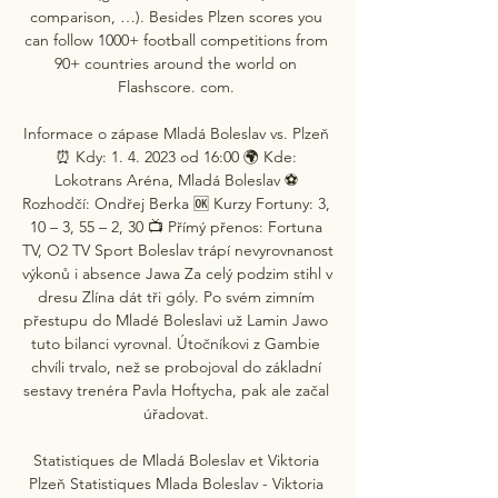
comparison, …). Besides Plzen scores you 
can follow 1000+ football competitions from 
90+ countries around the world on 
Flashscore. com. 

Informace o zápase Mladá Boleslav vs. Plzeň 
⏰ Kdy: 1. 4. 2023 od 16:00 🌍 Kde: 
Lokotrans Aréna, Mladá Boleslav ⚽ 
Rozhodčí: Ondřej Berka 🆗 Kurzy Fortuny: 3, 
10 – 3, 55 – 2, 30 📺 Přímý přenos: Fortuna 
TV, O2 TV Sport Boleslav trápí nevyrovnanost 
výkonů i absence Jawa Za celý podzim stihl v 
dresu Zlína dát tři góly. Po svém zimním 
přestupu do Mladé Boleslavi už Lamin Jawo 
tuto bilanci vyrovnal. Útočníkovi z Gambie 
chvíli trvalo, než se probojoval do základní 
sestavy trenéra Pavla Hoftycha, pak ale začal 
úřadovat. 

Statistiques de Mladá Boleslav et Viktoria 
Plzeň Statistiques Mlada Boleslav - Viktoria 