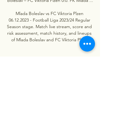
Boleslav – FC Viktoria Plzeň 0:0. FK Mladá ...

Mlada Boleslav vs FC Viktoria Plzen 
06.12.2023 - Football Liga 2023/24 Regular 
Season stage. Match live stream, score and 
risk assessment, match history, and lineups 
of Mlada Boleslav and FC Viktoria Plzen.
0
0
Write a comment...
About
Welcome to the group! You can
connect with other members, ge
...
Read more