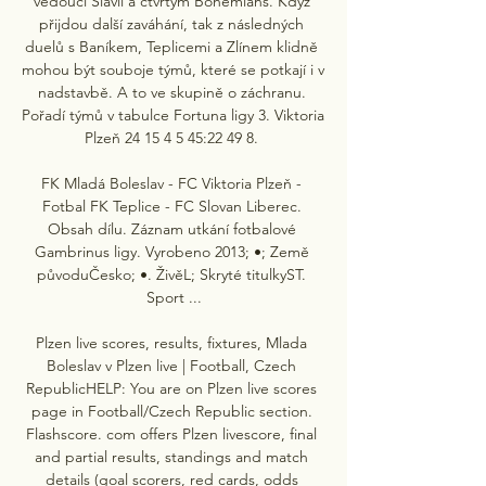
vedoucí Slavii a čtvrtým Bohemians. Když 
přijdou další zaváhání, tak z následných 
duelů s Baníkem, Teplicemi a Zlínem klidně 
mohou být souboje týmů, které se potkají i v 
nadstavbě. A to ve skupině o záchranu. 
Pořadí týmů v tabulce Fortuna ligy 3. Viktoria 
Plzeň 24 15 4 5 45:22 49 8. 

FK Mladá Boleslav - FC Viktoria Plzeň - 
Fotbal FK Teplice - FC Slovan Liberec. 
Obsah dílu. Záznam utkání fotbalové 
Gambrinus ligy. Vyrobeno 2013; •; Země 
původuČesko; •. ŽivěL; Skryté titulkyST. 
Sport ...

Plzen live scores, results, fixtures, Mlada 
Boleslav v Plzen live | Football, Czech 
RepublicHELP: You are on Plzen live scores 
page in Football/Czech Republic section. 
Flashscore. com offers Plzen livescore, final 
and partial results, standings and match 
details (goal scorers, red cards, odds 