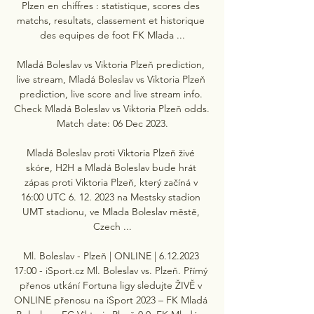
Plzen en chiffres : statistique, scores des 
matchs, resultats, classement et historique 
des equipes de foot FK Mlada ...

Mladá Boleslav vs Viktoria Plzeň prediction, 
live stream, Mladá Boleslav vs Viktoria Plzeň 
prediction, live score and live stream info. 
Check Mladá Boleslav vs Viktoria Plzeň odds. 
Match date: 06 Dec 2023.

Mladá Boleslav proti Viktoria Plzeň živé 
skóre, H2H a Mladá Boleslav bude hrát 
zápas proti Viktoria Plzeň, který začíná v 
16:00 UTC 6. 12. 2023 na Mestsky stadion 
UMT stadionu, ve Mlada Boleslav městě, 
Czech ...

Ml. Boleslav - Plzeň | ONLINE | 6.12.2023 
17:00 - iSport.cz Ml. Boleslav vs. Plzeň. Přímý 
přenos utkání Fortuna ligy sledujte ŽIVĚ v 
ONLINE přenosu na iSport 2023 – FK Mladá 