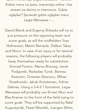
Kielce mecz na żywo, transmisja online i live 
stream za darmo w internecie. Gdzie 
oglądać? Sprawdź gdzie oglądać mecz 
Legia Warszawa – ...

Dawid Blanik and Evgeniy Shikavka will try to 
put pressure on the oppsoing team and 
score goals, as will the midfielders Yoav 
Hofmeister, Martin Remacle, Dalibor Takac 
and Nono. In case of an injury or for tactical 
reasons, the following players will probably 
keep themselves ready for substitution: 
Konrad Forenc, Marius Briceag, Jacek 
Podgorski, Radoslaw Turek, Bartosz 
Kwiecien, Octavian Deaconu, Milosz 
Strzebonski, Jakub Konstantyn, Adrian 
Dalmau. Using a 3-4-2-1 formation, Legia 
Warszawa will probably use Ernest Muci and 
Blaz Kramer to the front of the field trying to 
score goals. They will be supported by Rafal 
Augustyniak, Pawel Wszolek, Juergen Elitim, 