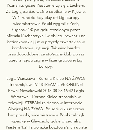
Poznaniu, gdzie Piast zmierzy się z Lechem. 
Za Legią bardzo ważne spotkanie w Kijowie. 
W 4. rundzie fazy play-off Ligi Europy 
wicemistrzowie Polski wygrali z Zorią 
Ługańsk 1:0 po golu strzelonym przez 
Michała Kucharczyka i w obliczu rewanżu na 
Łazienkowskiej już w przyszły czwartek są w 
komfortowej sytuacji. Tak więc bardzo 
prawdopodobne, że stołeczny klub po raz 
trzeci z rzędu zagra w fazie grupowej Ligi 
Europy. 

Legia Warszawa - Korona Kielce NA ŻYWO: 
Transmisja w TV i STREAM LIVE ONLINEi 
Paweł Nowakowski 2015-08-23 16:42 Legia 
Warszawa - Korona Kielce transmisja w 
telewizji, STREAM za darmo w Internecie. 
Obejrzyj NA ŻYWO. Po serii kilku meczów 
bez porażki, wicemistrzowie Polski zaliczyli 
wpadkę w Gliwicach, gdzie przegrali z 
Piastem 1:2. Ta porażka kosztowała ich utratę 