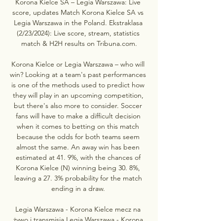
Korona Kielce SA – Legia Warszawa: Live 
score, updates Match Korona Kielce SA vs 
Legia Warszawa in the Poland. Ekstraklasa 
(2/23/2024): Live score, stream, statistics 
match & H2H results on Tribuna.com.

Korona Kielce or Legia Warszawa – who will 
win? Looking at a team's past performances 
is one of the methods used to predict how 
they will play in an upcoming competition, 
but there's also more to consider. Soccer 
fans will have to make a difficult decision 
when it comes to betting on this match 
because the odds for both teams seem 
almost the same. An away win has been 
estimated at 41. 9%, with the chances of 
Korona Kielce (N) winning being 30. 8%, 
leaving a 27. 3% probability for the match 
ending in a draw. 

Legia Warszawa - Korona Kielce mecz na 
żywo i transmisja Legia Warszawa - Korona 