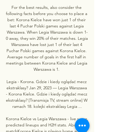
For the best results, also consider the 
following facts before you choose to place a 
bet: Korona Kielce have won just 1 of their 
last 4 Puchar Polski games against Legia 
Warszawa. When Legia Warszawa is down 1-
0 away, they win 20% of their matches. Legia 
Warszawa have lost just 1 of their last 4 
Puchar Polski games against Korona Kielce. 
Average number of goals in the first half in 
meetings between Korona Kielce and Legia 
Warszawa is 1. 

Legia - Korona. Gdzie i kiedy oglądać mecz 
ekstraklasy? Jan 29, 2023 — Legia Warszawa 
- Korona Kielce. Gdzie i kiedy oglądać mecz 
ekstraklasy? [Transmisja TV, stream online] W 
ramach 18. kolejki ekstraklasy Legia ...

Korona Kielce vs Legia Warszawa - live score, 
predicted lineups and H2H stats. About the 
matchKorona Kielce is playing home against 