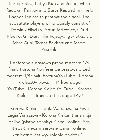
Bartosz Slisz, Patryk Kun and Josue, while 
Radovan Pankov and Steve Kapuadi will help 
Kacper Tobiasz to protect their goal. The 
substitute players will probably consist of 
Dominik Hladun, Artur Jedrzejczyk, Yuri 
Ribeiro, Gil Dias, Filip Rejczyk, Igor Strzalek, 
Marc Gual, Tomas Pekhart and Maciej 
Rosolek. 

Konferencja prasowa przed meczem 1/8 
finału Fortuna Konferencja prasowa przed 
meczem 1/8 finału FortunaYouTube · Korona 
Kielce20+ views  ·  14 hours ago 
YouTube · Korona Kielce YouTube · Korona 
Kielce  ·  Translate this page 19:37

Korona Kielce - Legia Warszawa na żywo 
Legia Warszawa - Korona Kielce, transmisja 
online (płatne serwisy). Canal+online. Aby 
śledzić mecz w serwisie Canal+online, 
konieczne jest wykupienie pakietu " ...
