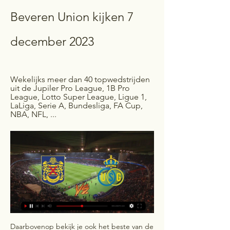
Beveren Union kijken 7 
december 2023
Wekelijks meer dan 40 topwedstrijden 
uit de Jupiler Pro League, 1B Pro 
League, Lotto Super League, Ligue 1, 
LaLiga, Serie A, Bundesliga, FA Cup, 
NBA, NFL, ...
Daarbovenop bekijk je ook het beste van de 