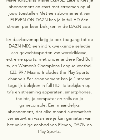
abonnement en start met streamen op al 
jouw toestellen Met een abonnement van 
ELEVEN ON DAZN kan je in full HD één 
stream per keer bekijken in de DAZN app. 

En daarbovenop krijg je ook toegang tot de 
DAZN MIX: een indrukwekkende selectie 
aan gevechtssporten van wereldklasse, 
extreme sports, met onder andere Red Bull 
tv, en Women’s Champions League voetbal. 
€23. 99 / Maand Includes the Play Sports 
channels Per abonnement kan je 1 stream 
tegelijk bekijken in full HD. Te bekijken op 
tv's en streaming apparaten, smartphones, 
tablets, je computer en zelfs op je 
gameconsole. Een maandelijks 
abonnement, dat elke maand automatisch 
vernieuwt en waarmee je kan genieten van 
het volledige aanbod van Eleven, DAZN en 
Play Sports. 
