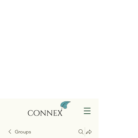
Groups