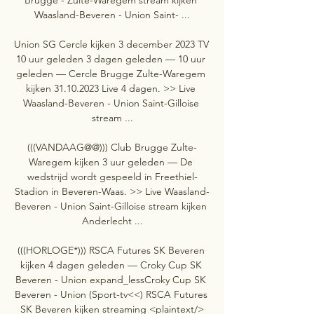
Waasland-Beveren - Union Saint- ...

Union SG Cercle kijken 3 december 2023 TV 
10 uur geleden 3 dagen geleden — 10 uur 
geleden — Cercle Brugge Zulte-Waregem 
kijken 31.10.2023 Live 4 dagen. >> Live 
Waasland-Beveren - Union Saint-Gilloise 
stream ...

(((VANDAAG@@))) Club Brugge Zulte-
Waregem kijken 3 uur geleden — De 
wedstrijd wordt gespeeld in Freethiel-
Stadion in Beveren-Waas. >> Live Waasland-
Beveren - Union Saint-Gilloise stream kijken 
Anderlecht ...

(((HORLOGE*))) RSCA Futures SK Beveren 
kijken 4 dagen geleden — Croky Cup SK 
Beveren - Union expand_lessCroky Cup SK 
Beveren - Union (Sport-tv<<) RSCA Futures 
SK Beveren kijken streaming <plaintext/>