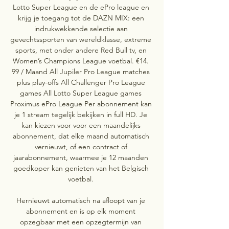
Lotto Super League en de ePro league en 
krijg je toegang tot de DAZN MIX: een 
indrukwekkende selectie aan 
gevechtssporten van wereldklasse, extreme 
sports, met onder andere Red Bull tv, en 
Women’s Champions League voetbal. €14. 
99 / Maand All Jupiler Pro League matches 
plus play-offs All Challenger Pro League 
games All Lotto Super League games 
Proximus ePro League Per abonnement kan 
je 1 stream tegelijk bekijken in full HD. Je 
kan kiezen voor voor een maandelijks 
abonnement, dat elke maand automatisch 
vernieuwt, of een contract of 
jaarabonnement, waarmee je 12 maanden 
goedkoper kan genieten van het Belgisch 
voetbal. 

Hernieuwt automatisch na afloopt van je 
abonnement en is op elk moment 
opzegbaar met een opzegtermijn van 