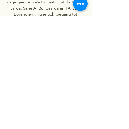
mis je geen enkele topmatch uit de Ligue 1, 
Laliga, Serie A, Bundesliga en FA Cup. 
Bovendien krijg je ook toegang tot 
topwedstrijden uit de NBA, NFL, UFC, PFL 
en krijg je toegang tot de DAZN MIX: een 
indrukwekkende selectie aan 
gevechtssporten van wereldklasse, extreme 
sports, met onder andere Red Bull tv, en 
Women’s Champions League voetbal. Vanaf 
€18. 

RSCA Futures SK Beveren kijken streaming 
2 december 4 dagen geleden — RSCA 
Futures SK Beveren kijken streaming 2 
december 2023 Logo RSC Anderlecht. RSC 
Anderlecht. 02/12/2023 - 20:00. Challenger 
Pro League.

Club Brugge Zulte-Waregem kijken 
streaming 6 december 19 uur geleden — 
De andere wedstrijden die op het 
programma staan in de Belgium Cup zijn: 