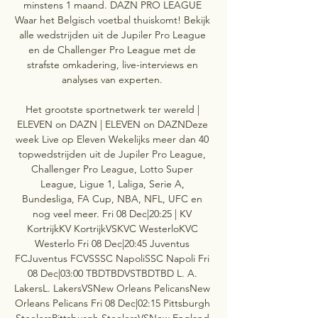
minstens 1 maand. DAZN PRO LEAGUE 
Waar het Belgisch voetbal thuiskomt! Bekijk 
alle wedstrijden uit de Jupiler Pro League 
en de Challenger Pro League met de 
strafste omkadering, live-interviews en 
analyses van experten. 

Het grootste sportnetwerk ter wereld | 
ELEVEN on DAZN | ELEVEN on DAZNDeze 
week Live op Eleven Wekelijks meer dan 40 
topwedstrijden uit de Jupiler Pro League, 
Challenger Pro League, Lotto Super 
League, Ligue 1, Laliga, Serie A, 
Bundesliga, FA Cup, NBA, NFL, UFC en 
nog veel meer. Fri 08 Dec|20:25 | KV 
KortrijkKV KortrijkVSKVC WesterloKVC 
Westerlo Fri 08 Dec|20:45 Juventus 
FCJuventus FCVSSSC NapoliSSC Napoli Fri 
08 Dec|03:00 TBDTBDVSTBDTBD L. A. 
LakersL. LakersVSNew Orleans PelicansNew 
Orleans Pelicans Fri 08 Dec|02:15 Pittsburgh 
SteelersPittsburgh SteelersVSNew England 